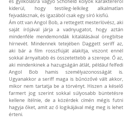
és gyilkolásra vágyó Schofield kölyök karakteréről
kiderül, hogy testileg-lelkileg alkalmatlan
fejvadásznak, és igazából csak egy síró kisfiú.
Ám ott van Angol Bob, a rettegett mesterlövész, aki
saját írójával járja a vadnyugatot, hogy aztán
mindenféle mendemondák kitalálásával öregbítse
hírnevét. Mindennek tetejében Daggett seriff az,
aki bár a film rosszfiúját alakítja, viszont ennél
sokkal árnyaltabb és összetettebb a szerepe. Ő az,
aki mindenkinek a hazugságán átlát, például felfedi
Angol Bob hamis személyazonosságát is.
Ugyanakkor a seriff maga is bűnözővé vált akkor,
mikor nem tartatja be a törvényt. Hiszen a késelő
farmert jog szerint sokkal súlyosabb büntetésre
kellene ítélnie, de a közérdek címén mégis futni
hagyja őket, amit az ő logikájával még meg is lehet
érteni.