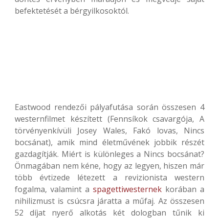
befektetését a bérgyilkosoktól.
Eastwood rendezői pályafutása során összesen 4
westernfilmet készített (Fennsíkok csavargója, A
törvényenkívüli Josey Wales, Fakó lovas, Nincs
bocsánat), amik mind életművének jobbik részét
gazdagítják. Miért is különleges a Nincs bocsánat?
Önmagában nem kéne, hogy az legyen, hiszen már
több évtizede létezett a revizionista western
fogalma, valamint a
spagettiwesternek
korában a
nihilizmust is csúcsra járatta a műfaj. Az összesen
52 díjat nyerő alkotás két dologban tűnik ki