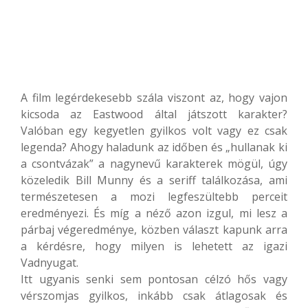
A film legérdekesebb szála viszont az, hogy vajon
kicsoda az Eastwood által játszott karakter?
Valóban egy kegyetlen gyilkos volt vagy ez csak
legenda? Ahogy haladunk az időben és „hullanak ki
a csontvázak” a nagynevű karakterek mögül, úgy
közeledik Bill Munny és a seriff találkozása, ami
természetesen a mozi legfeszültebb perceit
eredményezi. És míg a néző azon izgul, mi lesz a
párbaj végeredménye, közben választ kapunk arra
a kérdésre, hogy milyen is lehetett az igazi
Vadnyugat.
Itt ugyanis senki sem pontosan célzó hős vagy
vérszomjas gyilkos, inkább csak átlagosak és