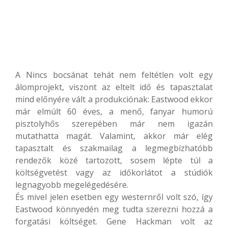
A Nincs bocsánat tehát nem feltétlen volt egy
álomprojekt, viszont az eltelt idő és tapasztalat
mind előnyére vált a produkciónak: Eastwood ekkor
már elmúlt 60 éves, a menő, fanyar humorú
pisztolyhős szerepében már nem igazán
mutathatta magát. Valamint, akkor már elég
tapasztalt és szakmailag a legmegbízhatóbb
rendezők közé tartozott, sosem lépte túl a
költségvetést vagy az időkorlátot a stúdiók
legnagyobb megelégedésére.
És mivel jelen esetben egy westernről volt szó, így
Eastwood könnyedén meg tudta szerezni hozzá a
forgatási költséget. Gene Hackman volt az