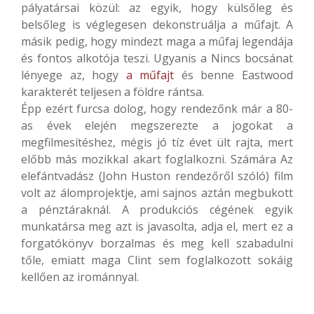
pályatársai közül: az egyik, hogy külsőleg és
belsőleg is véglegesen dekonstruálja a műfajt. A
másik pedig, hogy mindezt maga a műfaj legendája
és fontos alkotója teszi. Ugyanis a Nincs bocsánat
lényege az, hogy
a műfajt
és benne Eastwood
karakterét teljesen a földre rántsa.
Épp ezért furcsa dolog, hogy rendezőnk már a 80-
as évek elején megszerezte a jogokat a
megfilmesítéshez, mégis jó tíz évet ült rajta, mert
előbb más mozikkal akart foglalkozni. Számára Az
elefántvadász (John Huston rendezőről szóló) film
volt az álomprojektje, ami sajnos aztán megbukott
a pénztáraknál. A produkciós cégének egyik
munkatársa meg azt is javasolta, adja el, mert ez a
forgatókönyv borzalmas és meg kell szabadulni
tőle, emiatt maga Clint sem foglalkozott sokáig
kellően az irománnyal.