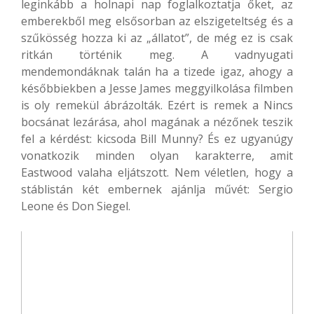
leginkább a holnapi nap foglalkoztatja őket, az
emberekből meg elsősorban az elszigeteltség és a
szűkösség hozza ki az „állatot”, de még ez is csak
ritkán történik meg. A vadnyugati
mendemondáknak talán ha a tizede igaz, ahogy a
későbbiekben a Jesse James meggyilkolása filmben
is oly remekül ábrázolták. Ezért is remek a Nincs
bocsánat lezárása, ahol magának a nézőnek teszik
fel a kérdést: kicsoda Bill Munny? És ez ugyanúgy
vonatkozik minden olyan karakterre, amit
Eastwood valaha eljátszott. Nem véletlen, hogy a
stáblistán két embernek ajánlja művét: Sergio
Leone és Don Siegel.