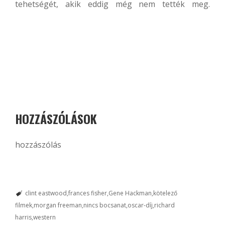
tehetségét, akik eddig még nem tették meg.
HOZZÁSZÓLÁSOK
hozzászólás
clint eastwood
frances fisher
Gene Hackman
kötelező
filmek
morgan freeman
nincs bocsanat
oscar-díj
richard
harris
western