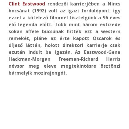
Clint Eastwood
rendezői karrierjében a Nincs
bocsánat (1992) volt az igazi fordulópont, így
ezzel a kötelező filmmel tisztelgünk a 96 éves
élő legenda előtt. Több mint három évtizede
sokan afféle búcsúnak hitték ezt a western
remekét, pláne az érte kapott Oscarok és
díjeső láttán, holott direktori karrierje csak
ezután indult be igazán. Az Eastwood-Gene
Hackman-Morgan Freeman-Richard Harris
névsor meg eleve megtekintésre ösztönzi
bármelyik mozirajongót.