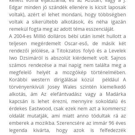
kellett volna eljátszania, és az Azután, vagy a J.
Edgar minden jó szándék ellenére is kicsit laposak
voltak), azért el lehet mondani, hogy többségben
voltak a sikerültebb alkotások, és néha igazán
remekül fogta meg az adott téma esszenciáját.
A 2004-es Millió dolláros bébi után ismét hullott a
teljesen megérdemelt Oscar-eső, de másik két
rendezői jelölése, a Titokzatos folyó és a Levelek
Iwo Dzsimáról is abszolút kiérdemelt volt. Sajnos
számos rendezése a mai napig nem találta meg a
megfelelő helyét a mozgókép történelmében.
Korábbi western dirigálásai közül például A
törvényenkívüli Josey Wales szintén kiemelkedő
alkotás, ám Az elefántvadász vagy a Madárka
kapcsán is lehet érezni, mennyire sokoldalú és
érdekes Eastwood, csak ezek nem azt a kommersz
oldalát mutatják, ami miatt anno tódultak rá az
emberek a mozikba. Szerencsére az immár 96 éves
legenda kivárta, hogy azok is felfedezzék