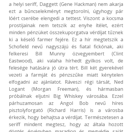
a helyi seriff, Daggett (Gene Hackman) nem akarja
ezt a bűncselekményt megtorolni, úgyhogy pár
lóért cserébe elengedi a tettest. Viszont a kocsma
prostijainak nem tetszik az enyhe ítélet, ezért
minden pénzüket összekuporgatva vérdíjat tűznek
ki a késelő farmer fejére. Ez a hír megtetszik a
Schofield nevű nagyszájú és fiatal fickónak, aki
felkeresi Bill Munny özvegyembert (Clint
Eastwood), aki valaha hírhedt gyilkos volt, de
felesége hatására jó útra tért. Bill két gyerekével
vezeti a farmját és pénzszűke miatt kénytelen
elfogadni az ajánlatot. Ráveszi régi társát, Ned
Logant (Morgan Freeman), és hármasban
próbálnak eljutni Big Whiskey városába. Ezzel
párhuzamosan az Angol Bob nevű híres
pisztolyforgató (Richard Harris) is a városba
érkezik, hogy behajtsa a vérdíjat. Természetesen a
seriff mindent megtesz, hogy az általa hozott
döntés érvényben maradjon és megvédje saját