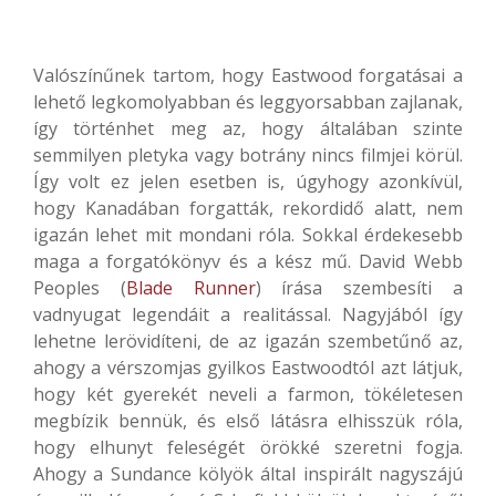
Valószínűnek tartom, hogy Eastwood forgatásai a
lehető legkomolyabban és leggyorsabban zajlanak,
így történhet meg az, hogy általában szinte
semmilyen pletyka vagy botrány nincs filmjei körül.
Így volt ez jelen esetben is, úgyhogy azonkívül,
hogy Kanadában forgatták, rekordidő alatt, nem
igazán lehet mit mondani róla. Sokkal érdekesebb
maga a forgatókönyv és a kész mű. David Webb
Peoples (
Blade Runner
) írása szembesíti a
vadnyugat legendáit a realitással. Nagyjából így
lehetne lerövidíteni, de az igazán szembetűnő az,
ahogy a vérszomjas gyilkos Eastwoodtól azt látjuk,
hogy két gyerekét neveli a farmon, tökéletesen
megbízik bennük, és első látásra elhisszük róla,
hogy elhunyt feleségét örökké szeretni fogja.
Ahogy a Sundance kölyök által inspirált nagyszájú