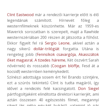
Clint Eastwood
már a rendezői karrierje előtt is élő
legendának számított. Hírnevét főleg a
westernfilmeknek köszönhette. Már az 1959-es
Maverick sorozatban is szerepelt, majd a Rawhide
westernszériában 200 részen át játszotta a főhőst.
Ekkor figyelt fel rá
Sergio Leone
, akivel aztán a
nagy sikerű
dollár-trilógiát
forgatta. Utána is
rengeteg jobb (
Fennsíkok csavargója
,
Akasszátok
őket magasra!
,
A tizedes háreme
, Két öszvért Sarah
nővérnek) és rosszabb (
Coogan blöffje
, Fesd át a
kocsid!) westernben keménykedett.
Színészi adottsága sosem ért fel Brando szintjére,
ezt a szúrós tekintetű Clint is tudta magáról, így
idővel a rendezés felé kacsingatott.
Don Siegel
pártfogoltjaként elindította direktori karrierjét, ami
aztán összesen 40 egészestés filmet, megannyi
sikert (és néha egy-két bukást), valamint jó pár