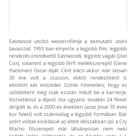
Eastwood utolsó westernfilmje a bemutató utáni
tavasszal, 1993-ban elnyerte a legjobb film, legjobb
rendezés (mindkettő Eastwood), legjobb vágás (Joel
Cox), valamint a legjobb férfi mellékszereplő (Gene
Hackman) Oscar-díját. Clint bácsi akkor már lassan
30 éve volt a csúcson, ebből rendezőként is
eltöltött két évtizedet. Szinte hihetetlen, hogy ez
utóbbiként még csak ezután indult be a karrierje.
Közvetlenül a díjeső óta ugyanis további 24 filmet
dirigált le, és a 2000-es években (azaz jóval 70 éves
kor felett) volt szakmailag a legjobb formában. Bár
azért voltak kisiklások az eltelt időszakban (pl. a Cry
Macho főszerepét már látványosan nem neki