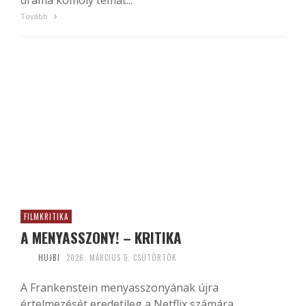
dráma komoly témát...
Tovább
FILMKRITIKA
A MENYASSZONY! – KRITIKA
HUJBI
2026. MÁRCIUS 5. CSÜTÖRTÖK
A Frankenstein menyasszonyának újra
értelmezését eredetileg a Netflix számára