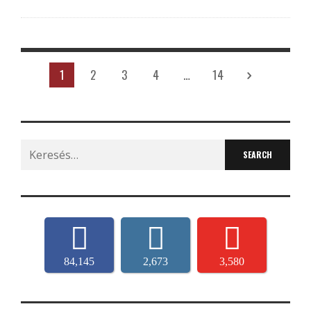
1
2
3
4
…
14
Search
for:
84,145
2,673
3,580