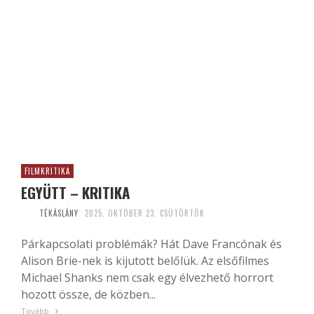
FILMKRITIKA
EGYÜTT – KRITIKA
TÉKÁSLÁNY
2025. OKTÓBER 23. CSÜTÖRTÖK
Párkapcsolati problémák? Hát Dave Francónak és
Alison Brie-nek is kijutott belőlük. Az elsőfilmes
Michael Shanks nem csak egy élvezhető horrort
hozott össze, de közben...
Tovább