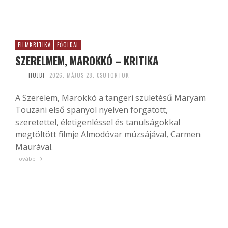
FILMKRITIKA
FŐOLDAL
SZERELMEM, MAROKKÓ – KRITIKA
HUJBI
2026. MÁJUS 28. CSÜTÖRTÖK
A Szerelem, Marokkó a tangeri születésű Maryam
Touzani első spanyol nyelven forgatott,
szeretettel, életigenléssel és tanulságokkal
megtöltött filmje Almodóvar múzsájával, Carmen
Maurával.
Tovább