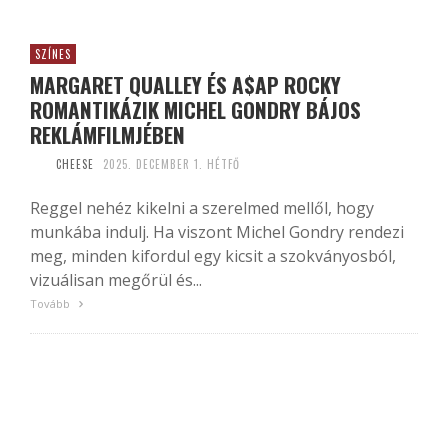
SZÍNES
MARGARET QUALLEY ÉS A$AP ROCKY
ROMANTIKÁZIK MICHEL GONDRY BÁJOS
REKLÁMFILMJÉBEN
CHEESE
2025. DECEMBER 1. HÉTFŐ
Reggel nehéz kikelni a szerelmed mellől, hogy
munkába indulj. Ha viszont Michel Gondry rendezi
meg, minden kifordul egy kicsit a szokványosból,
vizuálisan megőrül és...
Tovább