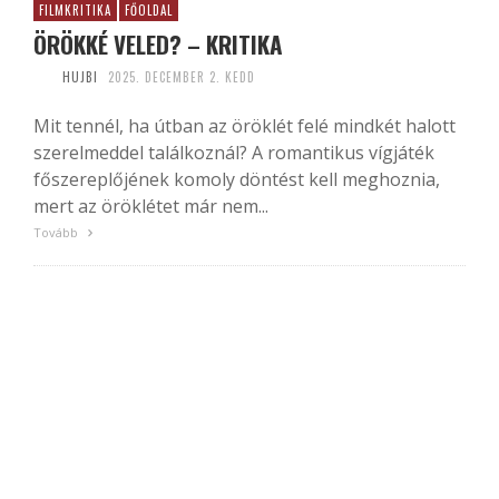
FILMKRITIKA
FŐOLDAL
ÖRÖKKÉ VELED? – KRITIKA
HUJBI
2025. DECEMBER 2. KEDD
Mit tennél, ha útban az öröklét felé mindkét halott
szerelmeddel találkoznál? A romantikus vígjáték
főszereplőjének komoly döntést kell meghoznia,
mert az öröklétet már nem...
Tovább