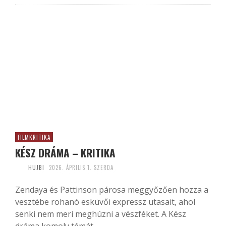
FILMKRITIKA
KÉSZ DRÁMA – KRITIKA
HUJBI
2026. ÁPRILIS 1. SZERDA
Zendaya és Pattinson párosa meggyőzően hozza a
vesztébe rohanó esküvői expressz utasait, ahol
senki nem meri meghúzni a vészféket. A Kész