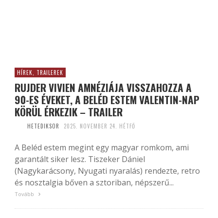
HÍREK, TRAILEREK
RUJDER VIVIEN AMNÉZIÁJA VISSZAHOZZA A
90-ES ÉVEKET, A BELÉD ESTEM VALENTIN-NAP
KÖRÜL ÉRKEZIK – TRAILER
HETEDIKSOR
2025. NOVEMBER 24. HÉTFŐ
A Beléd estem megint egy magyar romkom, ami
garantált siker lesz. Tiszeker Dániel
(Nagykarácsony, Nyugati nyaralás) rendezte, retro
és nosztalgia bőven a sztoriban, népszerű...
Tovább