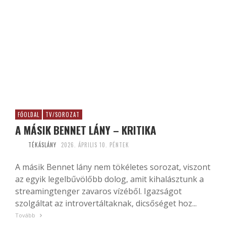
FŐOLDAL
TV/SOROZAT
A MÁSIK BENNET LÁNY – KRITIKA
TÉKÁSLÁNY
2026. ÁPRILIS 10. PÉNTEK
A másik Bennet lány nem tökéletes sorozat, viszont
az egyik legelbűvölőbb dolog, amit kihalásztunk a
streamingtenger zavaros vízéből. Igazságot
szolgáltat az introvertáltaknak, dicsőséget hoz...
Tovább