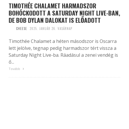
TIMOTHÉE CHALAMET HARMADSZOR
BOHÓCKODOTT A SATURDAY NIGHT LIVE-BAN,
DE BOB DYLAN DALOKAT IS ELŐADOTT
CHEESE
2025. JANUÁR 26. VASÁRNAP
Timothée Chalamet a héten másodszor is Oscarra
lett jelölve, tegnap pedig harmadszor tért vissza a
Saturday Night Live-ba. Ráadásul a zenei vendég is
ő...
Tovább