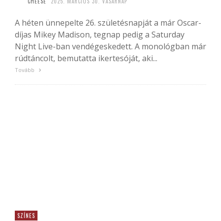
CHEESE
2025. MÁRCIUS 30. VASÁRNAP
A héten ünnepelte 26. születésnapját a már Oscar-
díjas Mikey Madison, tegnap pedig a Saturday
Night Live-ban vendégeskedett. A monológban már
rúdtáncolt, bemutatta ikertesóját, aki...
Tovább
SZÍNES