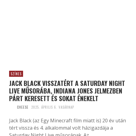
SZÍNES
JACK BLACK VISSZATÉRT A SATURDAY NIGHT
LIVE MŰSORÁBA, INDIANA JONES JELMEZBEN
PÁRT KERESETT ÉS SOKAT ÉNEKELT
CHEESE
2025. ÁPRILIS 6. VASÁRNAP
Jack Black (az Egy Minecraft film miatt is) 20 év után
tért vissza és 4. alkalommal volt házigazdája a
Saturday Night Live műsorának. Az...