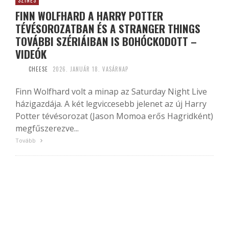
SZÍNES
FINN WOLFHARD A HARRY POTTER
TÉVÉSOROZATBAN ÉS A STRANGER THINGS
TOVÁBBI SZÉRIÁIBAN IS BOHÓCKODOTT –
VIDEÓK
CHEESE
2026. JANUÁR 18. VASÁRNAP
Finn Wolfhard volt a minap az Saturday Night Live
házigazdája. A két legviccesebb jelenet az új Harry
Potter tévésorozat (Jason Momoa erős Hagridként)
megfűszerezve...
Tovább