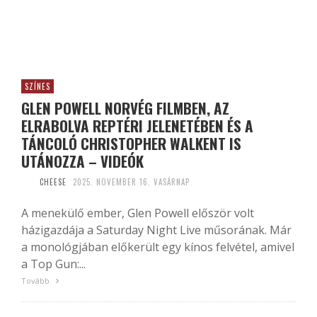
SZÍNES
GLEN POWELL NORVÉG FILMBEN, AZ
ELRABOLVA REPTÉRI JELENETÉBEN ÉS A
TÁNCOLÓ CHRISTOPHER WALKENT IS
UTÁNOZZA – VIDEÓK
CHEESE
2025. NOVEMBER 16. VASÁRNAP
A menekülő ember, Glen Powell először volt
házigazdája a Saturday Night Live műsorának. Már
a monológjában előkerült egy kínos felvétel, amivel
a Top Gun:...
Tovább