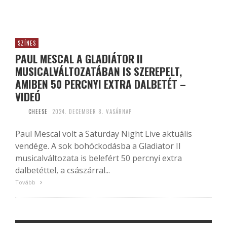
SZÍNES
PAUL MESCAL A GLADIÁTOR II
MUSICALVÁLTOZATÁBAN IS SZEREPELT,
AMIBEN 50 PERCNYI EXTRA DALBETÉT –
VIDEÓ
CHEESE
2024. DECEMBER 8. VASÁRNAP
Paul Mescal volt a Saturday Night Live aktuális
vendége. A sok bohóckodásba a Gladiator II
musicalváltozata is belefért 50 percnyi extra
dalbetéttel, a császárral...
Tovább