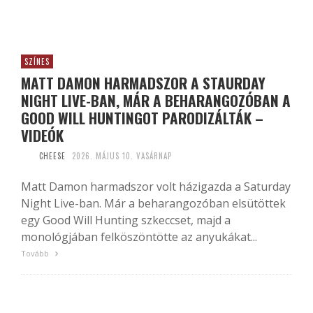
SZÍNES
MATT DAMON HARMADSZOR A STAURDAY
NIGHT LIVE-BAN, MÁR A BEHARANGOZÓBAN A
GOOD WILL HUNTINGOT PARODIZÁLTÁK –
VIDEÓK
CHEESE
2026. MÁJUS 10. VASÁRNAP
Matt Damon harmadszor volt házigazda a Saturday
Night Live-ban. Már a beharangozóban elsütöttek
egy Good Will Hunting szkeccset, majd a
monológjában felköszöntötte az anyukákat...
Tovább