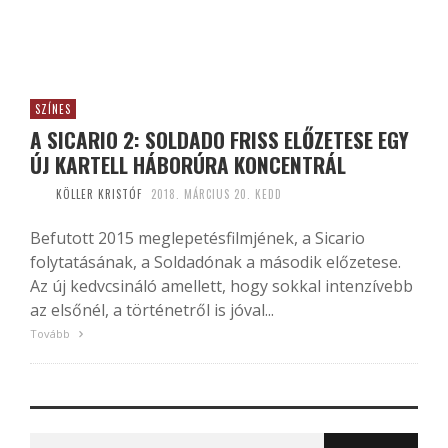
SZÍNES
A SICARIO 2: SOLDADO FRISS ELŐZETESE EGY
ÚJ KARTELL HÁBORÚRA KONCENTRÁL
KÖLLER KRISTÓF
2018. MÁRCIUS 20. KEDD
Befutott 2015 meglepetésfilmjének, a Sicario
folytatásának, a Soldadónak a második előzetese.
Az új kedvcsináló amellett, hogy sokkal intenzívebb
az elsőnél, a történetről is jóval...
Tovább
Search