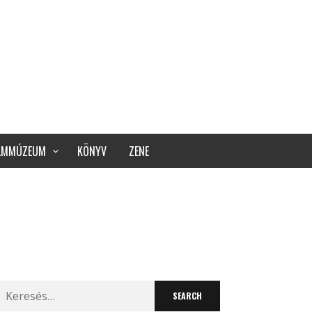
ILMMÚZEUM
KÖNYV
ZENE
Search
for: