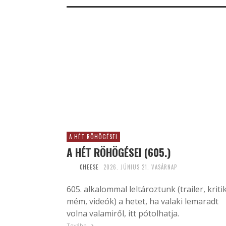
A HÉT RÖHÖGÉSEI
A HÉT RÖHÖGÉSEI (605.)
CHEESE
2026. JÚNIUS 21. VASÁRNAP
605. alkalommal leltároztunk (trailer, kriti
mém, videók) a hetet, ha valaki lemaradt
volna valamiről, itt pótolhatja.
Tovább