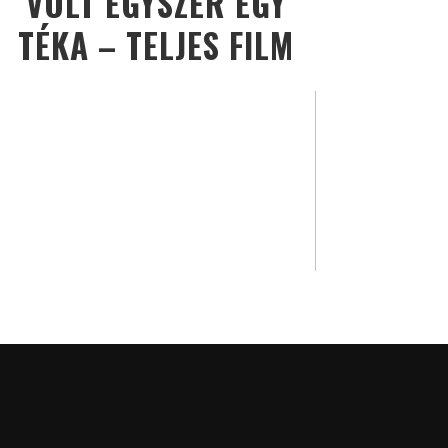
VOLT EGYSZER EGY
TÉKA – TELJES FILM