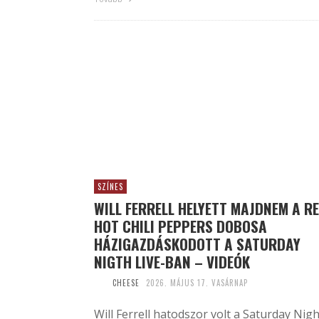
SZÍNES
WILL FERRELL HELYETT MAJDNEM A R
HOT CHILI PEPPERS DOBOSA
HÁZIGAZDÁSKODOTT A SATURDAY
NIGTH LIVE-BAN – VIDEÓK
CHEESE
2026. MÁJUS 17. VASÁRNAP
Will Ferrell hatodszor volt a Saturday Nigh