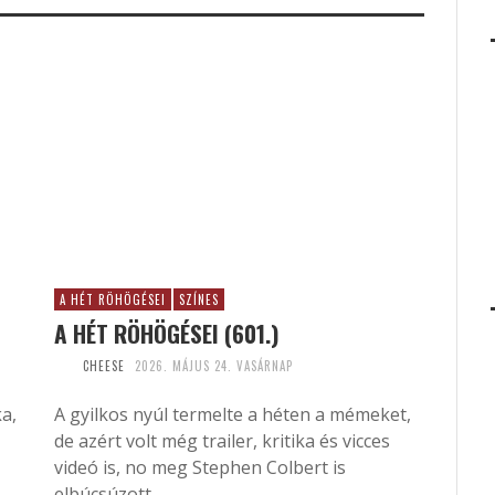
A HÉT RÖHÖGÉSEI
SZÍNES
A HÉT RÖHÖGÉSEI (601.)
CHEESE
2026. MÁJUS 24. VASÁRNAP
ka,
A gyilkos nyúl termelte a héten a mémeket,
de azért volt még trailer, kritika és vicces
videó is, no meg Stephen Colbert is
elbúcsúzott....