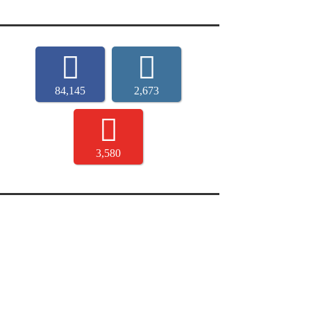
84,145
2,673
3,580