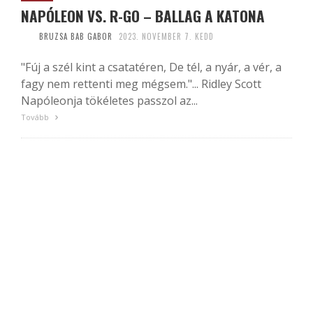
NAPÓLEON VS. R-GO – BALLAG A KATONA
BRUZSA BAB GABOR
2023. NOVEMBER 7. KEDD
"Fúj a szél kint a csatatéren, De tél, a nyár, a vér, a
fagy nem rettenti meg mégsem."... Ridley Scott
Napóleonja tökéletes passzol az...
Tovább