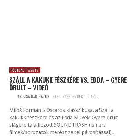
FŐOLDAL
WEBTV
SZÁLL A KAKUKK FÉSZKÉRE VS. EDDA – GYERE
ŐRÜLT – VIDEÓ
BRUZSA BAB GABOR
2024. SZEPTEMBER 17. KEDD
Miloš Forman 5 Oscaros klasszikusa, a Száll a
kakukk fészkére és az Edda Művek: Gyere őrült
slágere találkozott SOUNDTRASH (ismert
filmek/sorozatok merész zenei párosítással)...