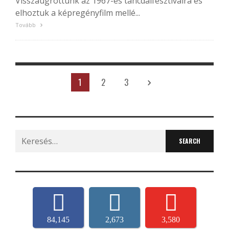
Visszaugrottunk az 1967-es táncdalfesztiválra és
elhoztuk a képregényfilm mellé...
Tovább
1
2
3
Search
for:
84,145
2,673
3,580