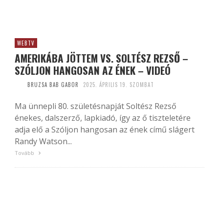
WEBTV
AMERIKÁBA JÖTTEM VS. SOLTÉSZ REZSŐ –
SZÓLJON HANGOSAN AZ ÉNEK – VIDEÓ
BRUZSA BAB GABOR
2025. ÁPRILIS 19. SZOMBAT
Ma ünnepli 80. születésnapját Soltész Rezső
énekes, dalszerző, lapkiadó, így az ő tiszteletére
adja elő a Szóljon hangosan az ének című slágert
Randy Watson...
Tovább