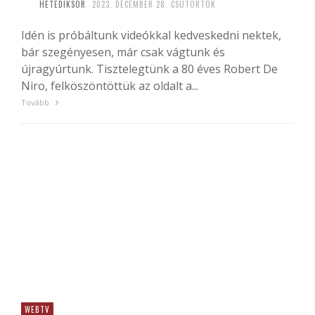
HETEDIKSOR
2023. DECEMBER 28. CSÜTÖRTÖK
Idén is próbáltunk videókkal kedveskedni nektek,
bár szegényesen, már csak vágtunk és
újragyúrtunk. Tisztelegtünk a 80 éves Robert De
Niro, felköszöntöttük az oldalt a...
Tovább
WEBTV