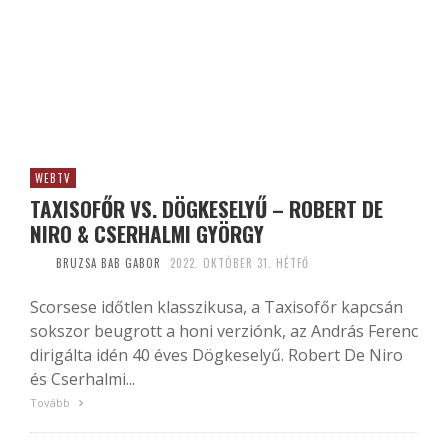
WEBTV
TAXISOFŐR VS. DÖGKESELYŰ – ROBERT DE
NIRO & CSERHALMI GYÖRGY
BRUZSA BAB GABOR
2022. OKTÓBER 31. HÉTFŐ
Scorsese időtlen klasszikusa, a Taxisofőr kapcsán
sokszor beugrott a honi verziónk, az András Ferenc
dirigálta idén 40 éves Dögkeselyű. Robert De Niro
és Cserhalmi...
Tovább