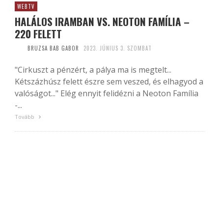
WEBTV
HALÁLOS IRAMBAN VS. NEOTON FAMÍLIA –
220 FELETT
BRUZSA BAB GABOR
2023. JÚNIUS 3. SZOMBAT
"Cirkuszt a pénzért, a pálya ma is megtelt...
Kétszázhúsz felett észre sem veszed, és elhagyod a
valóságot..." Elég ennyit felidézni a Neoton Família
-...
Tovább