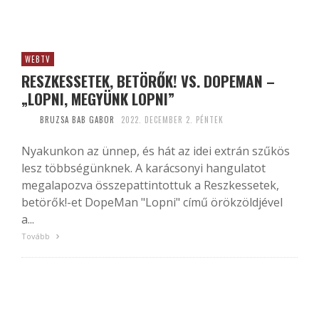
WEBTV
RESZKESSETEK, BETÖRŐK! VS. DOPEMAN –
„LOPNI, MEGYÜNK LOPNI”
BRUZSA BAB GABOR
2022. DECEMBER 2. PÉNTEK
Nyakunkon az ünnep, és hát az idei extrán szűkös
lesz többségünknek. A karácsonyi hangulatot
megalapozva összepattintottuk a Reszkessetek,
betörők!-et DopeMan "Lopni" című örökzöldjével
a...
Tovább