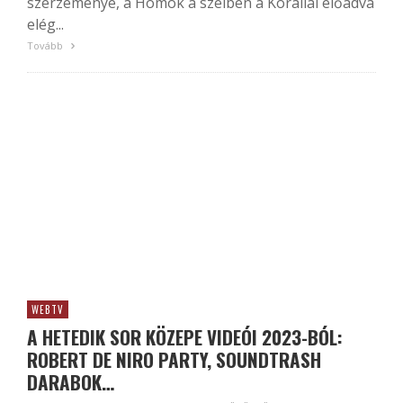
szerzeménye, a Homok a szélben a Korállal előadva
elég...
Tovább
WEBTV
A HETEDIK SOR KÖZEPE VIDEÓI 2023-BÓL:
ROBERT DE NIRO PARTY, SOUNDTRASH
DARABOK…