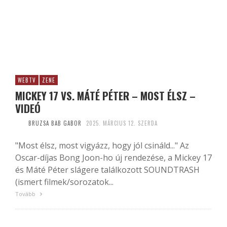
WEBTV
ZENE
MICKEY 17 VS. MÁTÉ PÉTER – MOST ÉLSZ –
VIDEÓ
BRUZSA BAB GABOR
2025. MÁRCIUS 12. SZERDA
"Most élsz, most vigyázz, hogy jól csináld..." Az
Oscar-díjas Bong Joon-ho új rendezése, a Mickey 17
és Máté Péter slágere találkozott SOUNDTRASH
(ismert filmek/sorozatok...
Tovább