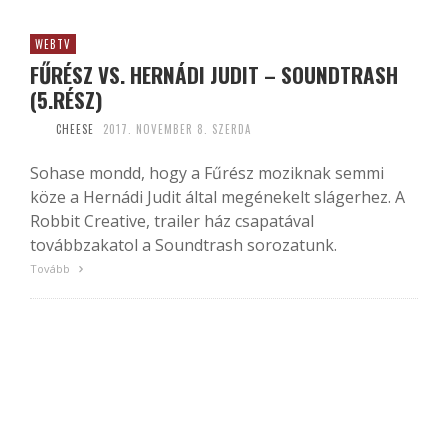
WEBTV
FŰRÉSZ VS. HERNÁDI JUDIT – SOUNDTRASH
(5.RÉSZ)
CHEESE
2017. NOVEMBER 8. SZERDA
Sohase mondd, hogy a Fűrész moziknak semmi
köze a Hernádi Judit által megénekelt slágerhez. A
Robbit Creative, trailer ház csapatával
továbbzakatol a Soundtrash sorozatunk.
Tovább