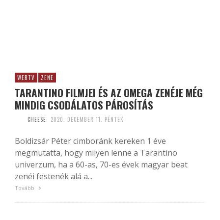
WEBTV
ZENE
TARANTINO FILMJEI ÉS AZ OMEGA ZENÉJE MÉG
MINDIG CSODÁLATOS PÁROSÍTÁS
CHEESE
2020. DECEMBER 11. PÉNTEK
Boldizsár Péter cimboránk kereken 1 éve
megmutatta, hogy milyen lenne a Tarantino
univerzum, ha a 60-as, 70-es évek magyar beat
zenéi festenék alá a...
Tovább