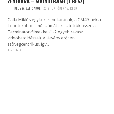
ZENEKARA – SOUNDTRASH (7.RÉSZ)
BRUZSA BAB GABOR
2019. OKTÓBER 15. KEDD
Galla Miklós egykori zenekarának, a GM49-nek a
Lopott robot című számát eresztettük össze a
Terminátor-filmekkel (1-2 egyéb ravasz
videóbetoldással). A látvány erősen
szövegcentrikus, így...
Tovább