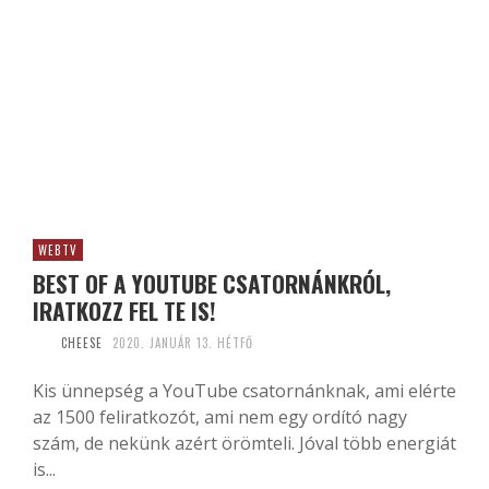
WEBTV
BEST OF A YOUTUBE CSATORNÁNKRÓL,
IRATKOZZ FEL TE IS!
CHEESE
2020. JANUÁR 13. HÉTFŐ
Kis ünnepség a YouTube csatornánknak, ami elérte
az 1500 feliratkozót, ami nem egy ordító nagy
szám, de nekünk azért örömteli. Jóval több energiát
is...