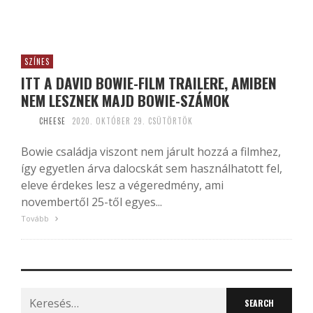
SZÍNES
ITT A DAVID BOWIE-FILM TRAILERE, AMIBEN
NEM LESZNEK MAJD BOWIE-SZÁMOK
CHEESE
2020. OKTÓBER 29. CSÜTÖRTÖK
Bowie családja viszont nem járult hozzá a filmhez,
így egyetlen árva dalocskát sem használhatott fel,
eleve érdekes lesz a végeredmény, ami
novembertől 25-től egyes...
Tovább
Search
for: