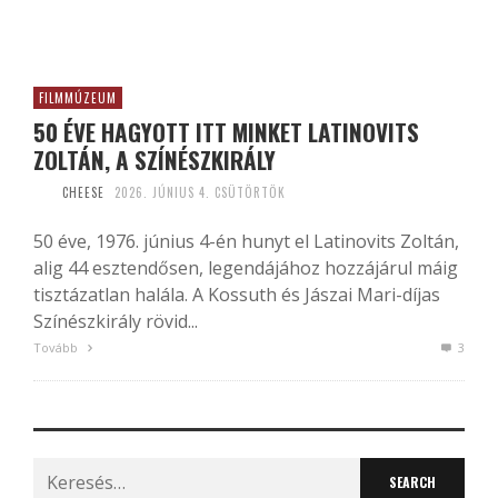
FILMMÚZEUM
50 ÉVE HAGYOTT ITT MINKET LATINOVITS
ZOLTÁN, A SZÍNÉSZKIRÁLY
CHEESE
2026. JÚNIUS 4. CSÜTÖRTÖK
50 éve, 1976. június 4-én hunyt el Latinovits Zoltán,
alig 44 esztendősen, legendájához hozzájárul máig
tisztázatlan halála. A Kossuth és Jászai Mari-díjas
Színészkirály rövid...
Tovább
3
Search
for: