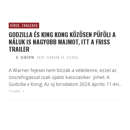
HÍREK, TRAILEREK
GODZILLA ÉS KING KONG KÖZÖSEN PÜFÖLI A
NÁLUK IS NAGYOBB MAJMOT, ITT A FRISS
TRAILER
K. SEWERYN
2024. FEBRUÁR 14. SZERDA
A Warner fejesei nem bízzák a véletlenre, ezzel az
összefogással csak újabb kasszasiker jöhet. A
Godzilla x Kong: Az új birodalom 2024. április 11-én...
Tovább