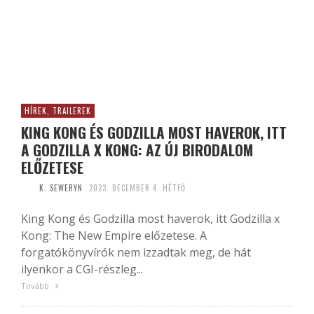
HÍREK, TRAILEREK
KING KONG ÉS GODZILLA MOST HAVEROK, ITT
A GODZILLA X KONG: AZ ÚJ BIRODALOM
ELŐZETESE
K. SEWERYN
2023. DECEMBER 4. HÉTFŐ
King Kong és Godzilla most haverok, itt Godzilla x
Kong: The New Empire előzetese. A
forgatókönyvírók nem izzadtak meg, de hát
ilyenkor a CGI-részleg...
Tovább