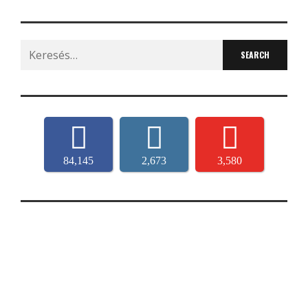
Search
for:
84,145
2,673
3,580