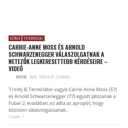
SZÍNES
TV/SOROZAT
CARRIE-ANNE MOSS ÉS ARNOLD
SCHWARZENEGGER VÁLASZOLGATNAK A
NETEZŐK LEGKERESETTEBB KÉRDÉSEIRE –
VIDEÓ
CHEESE
2025. JÚNIUS 21. SZOMBAT
Trinity & Terminátor vagyis Carrie-Anne Moss (57)
és Arnold Schwarzenegger (77) együtt játszanak a
Fubar 2. évadában, ez adta az apropót, hogy
közösen válaszolgassanak...
Tovább