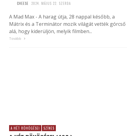
CHEESE
2024. MÁJUS 22. SZERDA
A Mad Max - A harag útja, 28 nappal később, a
Mátrix és a Terminátor mozik világát vették górcső
alá, hogy kiderüljön, melyik filmben...
Tovább
A HÉT RÖHÖGÉSEI
SZÍNES