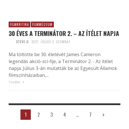
FILMKRITIKA
FILMMÚZEUM
30 ÉVES A TERMINÁTOR 2. – AZ ÍTÉLET NAPJA
STEVE-O
2021. JÚLIUS 3. SZOMBAT
Ma töltötte be 30. életévét James Cameron
legendás akció-sci-fije, a Terminátor 2. - Az ítélet
napja. Július 3-án mutatták be az Egyesült Államok
filmszínházaiban,...
Tovább
1
2
3
4
…
7