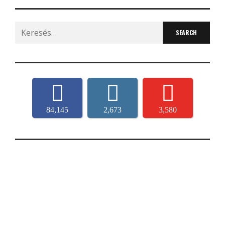
Search
for:
84,145
2,673
3,580