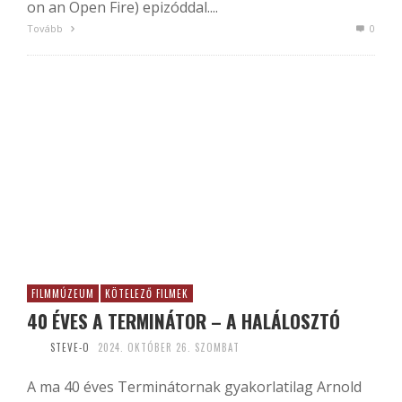
on an Open Fire) epizóddal....
Tovább
0
FILMMÚZEUM
KÖTELEZŐ FILMEK
40 ÉVES A TERMINÁTOR – A HALÁLOSZTÓ
STEVE-O
2024. OKTÓBER 26. SZOMBAT
A ma 40 éves Terminátornak gyakorlatilag Arnold