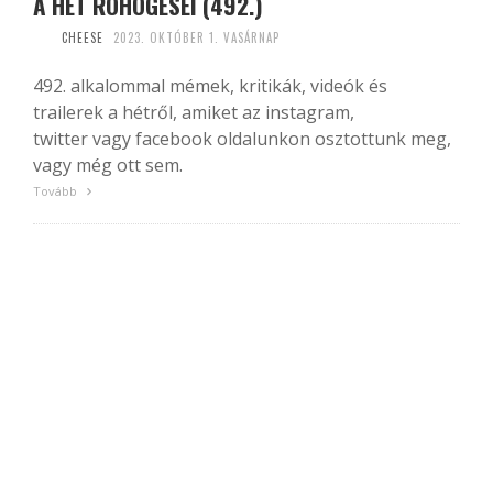
A HÉT RÖHÖGÉSEI (492.)
CHEESE
2023. OKTÓBER 1. VASÁRNAP
492. alkalommal mémek, kritikák, videók és
trailerek a hétről, amiket az instagram,
twitter vagy facebook oldalunkon osztottunk meg,
vagy még ott sem.
Tovább