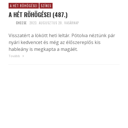
A HÉT RÖHÖGÉSEI
SZÍNES
A HÉT RÖHÖGÉSEI (487.)
CHEESE
2023. AUGUSZTUS 20. VASÁRNAP
Visszatért a lökött heti leltár. Pótolva néztünk pár
nyári kedvencet és még az élőszereplős kis
hableány is megkapta a magáét.
Tovább