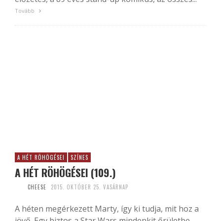
Tovább
A HÉT RÖHÖGÉSEI
SZÍNES
A HÉT RÖHÖGÉSEI (109.)
CHEESE
2015. OKTÓBER 25. VASÁRNAP
A héten megérkezett Marty, így ki tudja, mit hoz a
jövő. Egy biztos a Star Wars mindenkit őrületbe