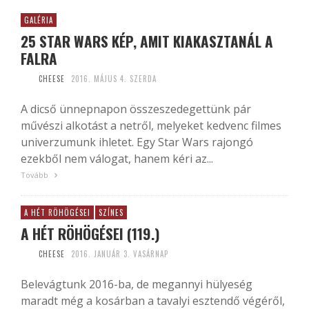
GALÉRIA
25 STAR WARS KÉP, AMIT KIAKASZTANÁL A
FALRA
CHEESE
2016. MÁJUS 4. SZERDA
A dicső ünnepnapon összeszedegettünk pár
művészi alkotást a netről, melyeket kedvenc filmes
univerzumunk ihletet. Egy Star Wars rajongó
ezekből nem válogat, hanem kéri az...
Tovább
A HÉT RÖHÖGÉSEI
SZÍNES
A HÉT RÖHÖGÉSEI (119.)
CHEESE
2016. JANUÁR 3. VASÁRNAP
Belevágtunk 2016-ba, de megannyi hülyeség
maradt még a kosárban a tavalyi esztendő végéről,