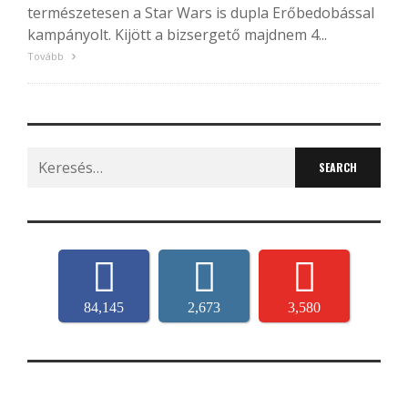
természetesen a Star Wars is dupla Erőbedobással
kampányolt. Kijött a bizsergető majdnem 4...
Tovább
Search
for:
84,145
2,673
3,580