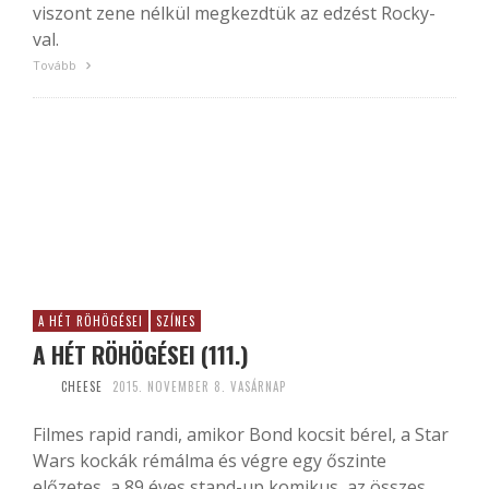
viszont zene nélkül megkezdtük az edzést Rocky-
val.
Tovább
A HÉT RÖHÖGÉSEI
SZÍNES
A HÉT RÖHÖGÉSEI (111.)
CHEESE
2015. NOVEMBER 8. VASÁRNAP
Filmes rapid randi, amikor Bond kocsit bérel, a Star
Wars kockák rémálma és végre egy őszinte
előzetes, a 89 éves stand-up komikus, az összes...