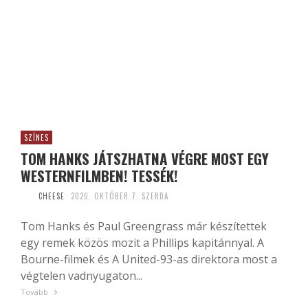
SZÍNES
TOM HANKS JÁTSZHATNA VÉGRE MOST EGY
WESTERNFILMBEN! TESSÉK!
CHEESE
2020. OKTÓBER 7. SZERDA
Tom Hanks és Paul Greengrass már készítettek
egy remek közös mozit a Phillips kapitánnyal. A
Bourne-filmek és A United-93-as direktora most a
végtelen vadnyugaton...
Tovább