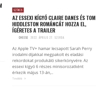
M
SZÍNES
AZ ESSEXI KÍGYÓ CLAIRE DANES ÉS TOM
HIDDLESTON ROMÁNCÁT HOZZA EL,
ÍGÉRETES A TRAILER
CHEESE
2022. ÁPRILIS 27. SZERDA
Az Apple TV+ hamar lecsapott Sarah Perry
irodalmi díjakkal megpakolt és eladási
rekordokat produkáló sikerkönyvére. Az
essexi kígyó 6 részes minisorozatként
érkezik május 13-án,...
Tovább