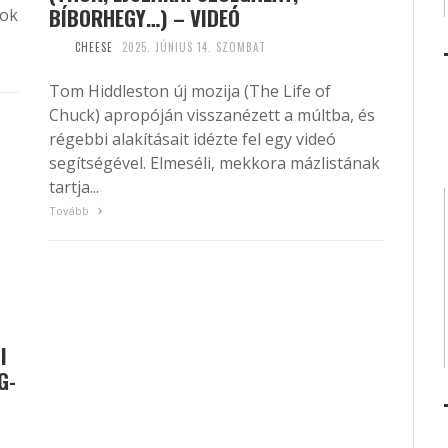
BÍBORHEGY…) – VIDEÓ
sok
CHEESE
2025. JÚNIUS 14. SZOMBAT
Tom Hiddleston új mozija (The Life of
Chuck) apropóján visszanézett a múltba, és
régebbi alakításait idézte fel egy videó
segítségével. Elmeséli, mekkora mázlistának
tartja...
Tovább
I
G-