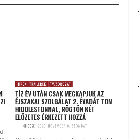
HÍREK, TRAILEREK
TV/SOROZAT
N
TÍZ ÉV UTÁN CSAK MEGKAPJUK AZ
ZI
ÉJSZAKAI SZOLGÁLAT 2. ÉVADÁT TOM
HIDDLESTONNAL, RÖGTÖN KÉT
ELŐZETES ÉRKEZETT HOZZÁ
CHEESE
2025. NOVEMBER 8. SZOMBAT
zd