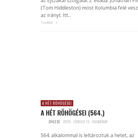
az Éjszakai szolgálat 2. évada. Jonathan Pi
(Tom Hiddleston) most Kolumbia felé vesz
az irányt. Itt...
Tovább
A HÉT RÖHÖGÉSEI
A HÉT RÖHÖGÉSEI (564.)
CHEESE
2025. JÚNIUS 15. VASÁRNAP
564. alkalommal is leltároztuk a hetet, az