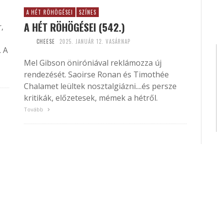
A HÉT RÖHÖGÉSEI
SZÍNES
A HÉT RÖHÖGÉSEI (542.)
,
CHEESE
2025. JANUÁR 12. VASÁRNAP
. A
Mel Gibson öniróniával reklámozza új
rendezését. Saoirse Ronan és Timothée
Chalamet leültek nosztalgiázni....és persze
kritikák, előzetesek, mémek a hétről.
Tovább