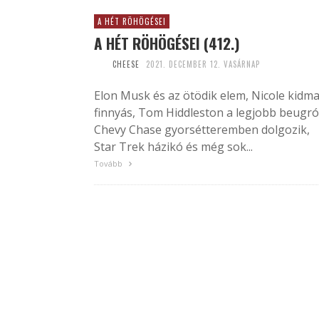
A HÉT RÖHÖGÉSEI
A HÉT RÖHÖGÉSEI (412.)
CHEESE
2021. DECEMBER 12. VASÁRNAP
Elon Musk és az ötödik elem, Nicole kidm
finnyás, Tom Hiddleston a legjobb beugró
Chevy Chase gyorsétteremben dolgozik,
Star Trek házikó és még sok...
Tovább