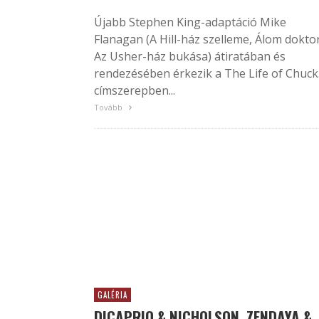
Újabb Stephen King-adaptáció Mike
Flanagan (A Hill-ház szelleme, Álom doktor
Az Usher-ház bukása) átiratában és
rendezésében érkezik a The Life of Chuck
címszerepben...
Tovább
GALÉRIA
DICAPRIO & NICHOLSON, ZENDAYA &