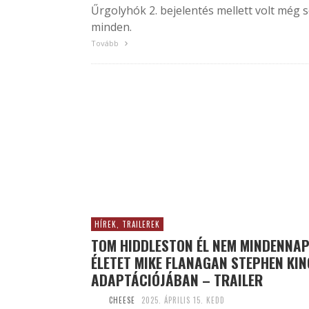
Űrgolyhók 2. bejelentés mellett volt még 
minden.
Tovább
HÍREK, TRAILEREK
TOM HIDDLESTON ÉL NEM MINDENNAP
ÉLETET MIKE FLANAGAN STEPHEN KIN
ADAPTÁCIÓJÁBAN – TRAILER
CHEESE
2025. ÁPRILIS 15. KEDD