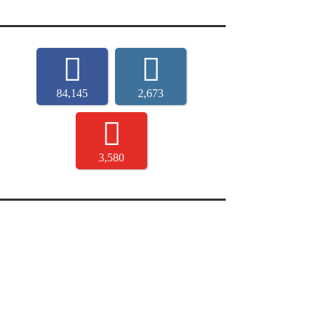
84,145
2,673
3,580