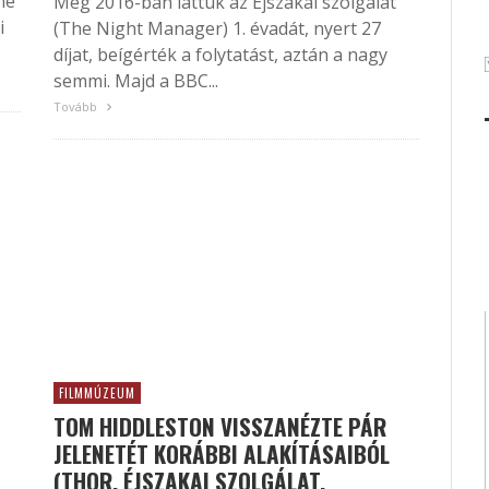
ne
Még 2016-ban láttuk az Éjszakai szolgálat
i
(The Night Manager) 1. évadát, nyert 27
díjat, beígérték a folytatást, aztán a nagy
semmi. Majd a BBC...
Tovább
FILMMÚZEUM
TOM HIDDLESTON VISSZANÉZTE PÁR
JELENETÉT KORÁBBI ALAKÍTÁSAIBÓL
(THOR, ÉJSZAKAI SZOLGÁLAT,