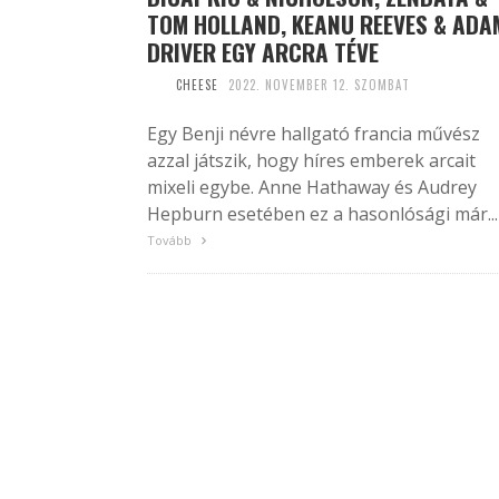
TOM HOLLAND, KEANU REEVES & ADA
DRIVER EGY ARCRA TÉVE
CHEESE
2022. NOVEMBER 12. SZOMBAT
Egy Benji névre hallgató francia művész
azzal játszik, hogy híres emberek arcait
mixeli egybe. Anne Hathaway és Audrey
Hepburn esetében ez a hasonlósági már...
Tovább