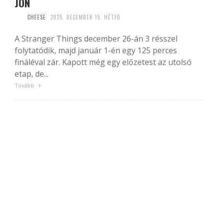
JÖN
CHEESE
2025. DECEMBER 15. HÉTFŐ
A Stranger Things december 26-án 3 résszel
folytatódik, majd január 1-én egy 125 perces
fináléval zár. Kapott még egy előzetest az utolsó
etap, de...
Tovább