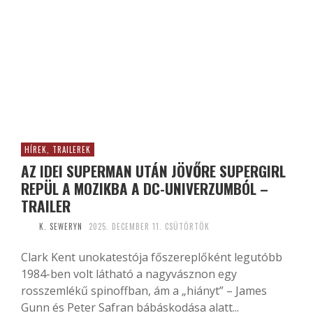
HÍREK, TRAILEREK
AZ IDEI SUPERMAN UTÁN JÖVŐRE SUPERGIRL
REPÜL A MOZIKBA A DC-UNIVERZUMBÓL –
TRAILER
K. SEWERYN
2025. DECEMBER 11. CSÜTÖRTÖK
Clark Kent unokatestója főszereplőként legutóbb
1984-ben volt látható a nagyvásznon egy
rosszemlékű spinoffban, ám a „hiányt” – James
Gunn és Peter Safran bábáskodása alatt...