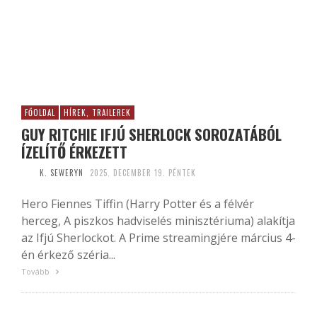
FŐOLDAL
HÍREK, TRAILEREK
GUY RITCHIE IFJÚ SHERLOCK SOROZATÁBÓL
ÍZELÍTŐ ÉRKEZETT
K. SEWERYN
2025. DECEMBER 19. PÉNTEK
Hero Fiennes Tiffin (Harry Potter és a félvér
herceg, A piszkos hadviselés minisztériuma) alakítja
az Ifjú Sherlockot. A Prime streamingjére március 4-
én érkező széria...
Tovább