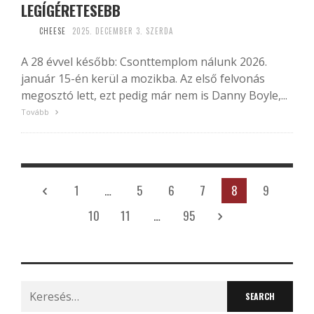
LEGÍGÉRETESEBB
CHEESE
2025. DECEMBER 3. SZERDA
A 28 évvel később: Csonttemplom nálunk 2026.
január 15-én kerül a mozikba. Az első felvonás
megosztó lett, ezt pedig már nem is Danny Boyle,...
Tovább
1
…
5
6
7
8
9
10
11
…
95
Search
for: