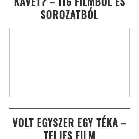
KÁVÉT? – 116 FILMBŐL ÉS
SOROZATBÓL
VOLT EGYSZER EGY TÉKA –
TELJES FILM