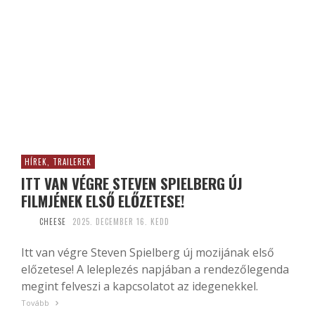
HÍREK, TRAILEREK
ITT VAN VÉGRE STEVEN SPIELBERG ÚJ
FILMJÉNEK ELSŐ ELŐZETESE!
CHEESE
2025. DECEMBER 16. KEDD
Itt van végre Steven Spielberg új mozijának első
előzetese! A leleplezés napjában a rendezőlegenda
megint felveszi a kapcsolatot az idegenekkel.
Tovább