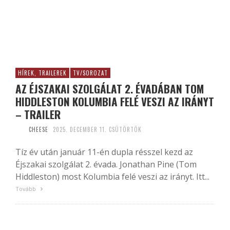
HÍREK, TRAILEREK
TV/SOROZAT
AZ ÉJSZAKAI SZOLGÁLAT 2. ÉVADÁBAN TOM
HIDDLESTON KOLUMBIA FELÉ VESZI AZ IRÁNYT
– TRAILER
CHEESE
2025. DECEMBER 11. CSÜTÖRTÖK
Tíz év után január 11-én dupla résszel kezd az
Éjszakai szolgálat 2. évada. Jonathan Pine (Tom
Hiddleston) most Kolumbia felé veszi az irányt. Itt...
Tovább