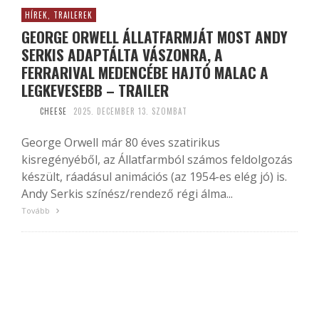
HÍREK, TRAILEREK
GEORGE ORWELL ÁLLATFARMJÁT MOST ANDY
SERKIS ADAPTÁLTA VÁSZONRA, A
FERRARIVAL MEDENCÉBE HAJTÓ MALAC A
LEGKEVESEBB – TRAILER
CHEESE
2025. DECEMBER 13. SZOMBAT
George Orwell már 80 éves szatirikus
kisregényéből, az Állatfarmból számos feldolgozás
készült, ráadásul animációs (az 1954-es elég jó) is.
Andy Serkis színész/rendező régi álma...
Tovább