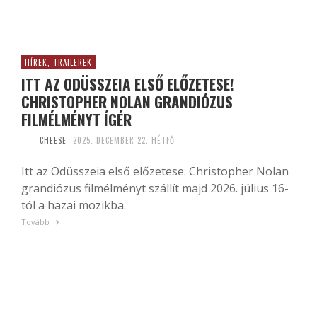
HÍREK, TRAILEREK
ITT AZ ODÜSSZEIA ELSŐ ELŐZETESE!
CHRISTOPHER NOLAN GRANDIÓZUS
FILMÉLMÉNYT ÍGÉR
CHEESE
2025. DECEMBER 22. HÉTFŐ
Itt az Odüsszeia első előzetese. Christopher Nolan
grandiózus filmélményt szállít majd 2026. július 16-
tól a hazai mozikba.
Tovább