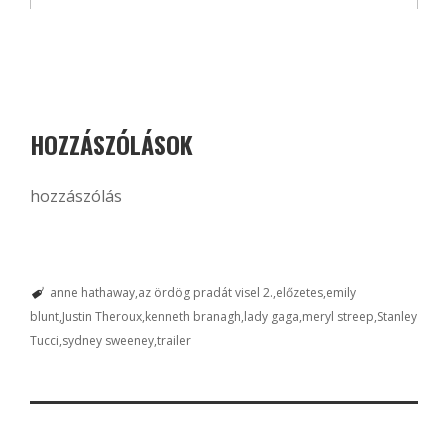
HOZZÁSZÓLÁSOK
hozzászólás
anne hathaway
az ördög pradát visel 2.
előzetes
emily
blunt
Justin Theroux
kenneth branagh
lady gaga
meryl streep
Stanley
Tucci
sydney sweeney
trailer