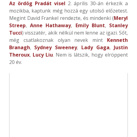
Az ördög Pradát visel
2. április 30-án érkezik a
mozikba, kaptunk még hozzá egy utolsó előzetest.
Megint David Frankel rendezte, és mindenki (
Meryl
Streep
,
Anne Hathaway
,
Emily Blunt
,
Stanley
Tucci
) visszatér, akik nélkül nem lenne az igazi. Sőt,
még csatlakoznak olyan nevek mint
Kenneth
Branagh
,
Sydney Sweeney
,
Lady Gaga
,
Justin
Theroux
,
Lucy Liu
. Nem is látszik, hogy elröppent
20 év.