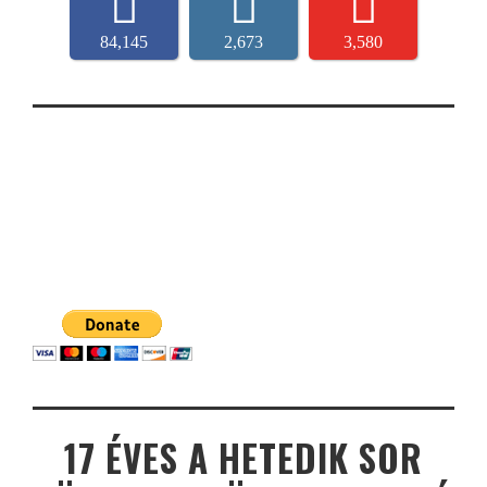
84,145
2,673
3,580
17 ÉVES A HETEDIK SOR