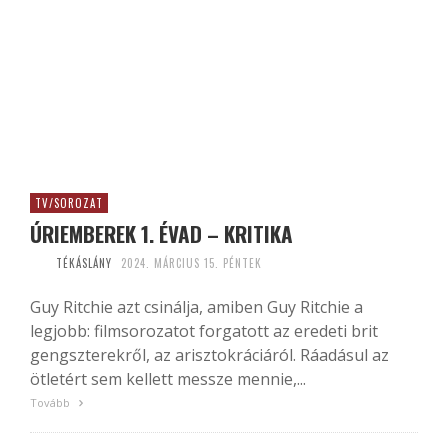
TV/SOROZAT
ÚRIEMBEREK 1. ÉVAD – KRITIKA
TÉKÁSLÁNY
2024. MÁRCIUS 15. PÉNTEK
Guy Ritchie azt csinálja, amiben Guy Ritchie a
legjobb: filmsorozatot forgatott az eredeti brit
gengszterekről, az arisztokráciáról. Ráadásul az
ötletért sem kellett messze mennie,...
Tovább