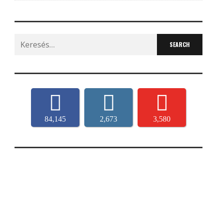
Search
for:
84,145
2,673
3,580