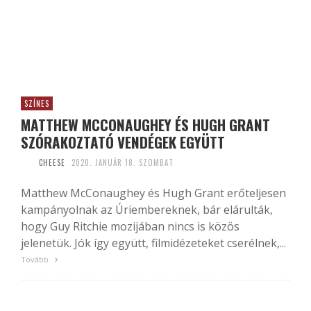
SZÍNES
MATTHEW MCCONAUGHEY ÉS HUGH GRANT
SZÓRAKOZTATÓ VENDÉGEK EGYÜTT
CHEESE
2020. JANUÁR 18. SZOMBAT
Matthew McConaughey és Hugh Grant erőteljesen
kampányolnak az Úriembereknek, bár elárulták,
hogy Guy Ritchie mozijában nincs is közös
jelenetük. Jók így együtt, filmidézeteket cserélnek,...
Tovább