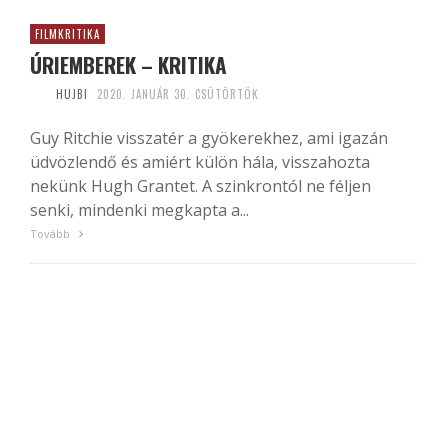
FILMKRITIKA
ÚRIEMBEREK – KRITIKA
HUJBI
2020. JANUÁR 30. CSÜTÖRTÖK
Guy Ritchie visszatér a gyökerekhez, ami igazán
üdvözlendő és amiért külön hála, visszahozta
nekünk Hugh Grantet. A szinkrontól ne féljen
senki, mindenki megkapta a...
Tovább