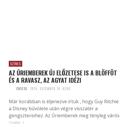
SZÍNES
AZ ÚRIEMBEREK ÚJ ELŐZETESE IS A BLÖFFÖT
ÉS A RAVASZ, AZ AGYAT IDÉZI
CHEESE
2019. DECEMBER 24. KEDD
Már korábban is éljenezve írtuk , hogy Guy Ritchie
a Disney bűvölete után végre visszatér a
gengsztereihez. Az Úriemberek meg tényleg várós
Tovább