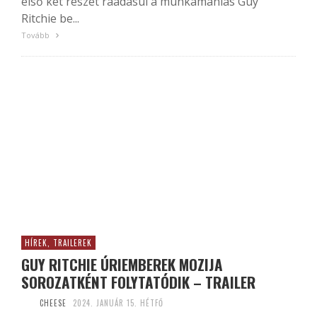
első két részét ráadásul a munkamániás Guy
Ritchie be...
Tovább
HÍREK, TRAILEREK
GUY RITCHIE ÚRIEMBEREK MOZIJA
SOROZATKÉNT FOLYTATÓDIK – TRAILER
CHEESE
2024. JANUÁR 15. HÉTFŐ