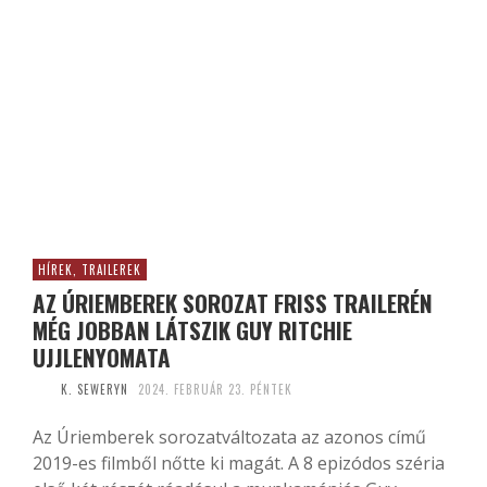
HÍREK, TRAILEREK
AZ ÚRIEMBEREK SOROZAT FRISS TRAILERÉN
MÉG JOBBAN LÁTSZIK GUY RITCHIE
UJJLENYOMATA
K. SEWERYN
2024. FEBRUÁR 23. PÉNTEK
Az Úriemberek sorozatváltozata az azonos című
2019-es filmből nőtte ki magát. A 8 epizódos széria