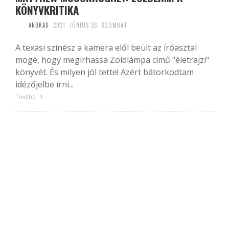
KÖNYVKRITIKA
ANDRAS
2021. JÚNIUS 26. SZOMBAT
A texasi színész a kamera elől beült az íróasztal
mögé, hogy megírhassa Zöldlámpa című "életrajzi"
könyvét. És milyen jól tette! Azért bátorkodtam
idézőjelbe írni...
Tovább