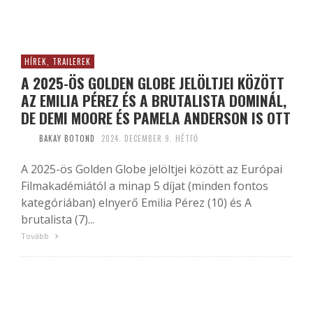
HÍREK, TRAILEREK
A 2025-ÖS GOLDEN GLOBE JELÖLTJEI KÖZÖTT
AZ EMILIA PÉREZ ÉS A BRUTALISTA DOMINÁL,
DE DEMI MOORE ÉS PAMELA ANDERSON IS OTT
BAKAY BOTOND
2024. DECEMBER 9. HÉTFŐ
A 2025-ös Golden Globe jelöltjei között az Európai
Filmakadémiától a minap 5 díjat (minden fontos
kategóriában) elnyerő Emilia Pérez (10) és A
brutalista (7)...
Tovább