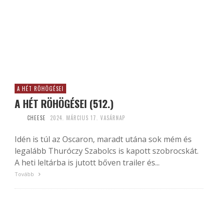
A HÉT RÖHÖGÉSEI
A HÉT RÖHÖGÉSEI (512.)
CHEESE
2024. MÁRCIUS 17. VASÁRNAP
Idén is túl az Oscaron, maradt utána sok mém és
legalább Thuróczy Szabolcs is kapott szobrocskát.
A heti leltárba is jutott bőven trailer és...
Tovább