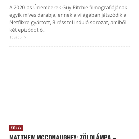
A 2020-as Úriemberek Guy Ritchie filmográfiájának
egyik míves darabja, ennek a világában játszódik a
Netflixre gyártott, 8 résszel induló sorozat, amiből
két epizódot ő...
Tovább
KÖNYV
MATTHEW MCCONAUGHEY: ZÖLDLÁMPA –