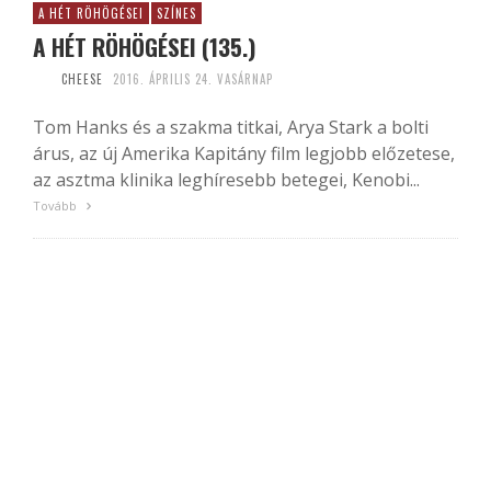
A HÉT RÖHÖGÉSEI
SZÍNES
A HÉT RÖHÖGÉSEI (135.)
CHEESE
2016. ÁPRILIS 24. VASÁRNAP
Tom Hanks és a szakma titkai, Arya Stark a bolti
árus, az új Amerika Kapitány film legjobb előzetese,
az asztma klinika leghíresebb betegei, Kenobi...
Tovább