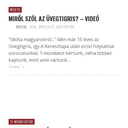
WEBTV
MIRŐL SZÓL AZ ÜVEGTIGRIS? – VIDEÓ
CHEESE
2016. ÁPRILIS 21. CSÜTÖRTÖK
"Idióta magyarokról..." Idén már 15 éves az
Üvegtigris, így A Keresztapa után ezzel folytattuk
sorozatunkat. 1 mondatot kértünk, néha többet
kaptunk, mint amit vártunk....
Tovább
TI MONDTÁTOK