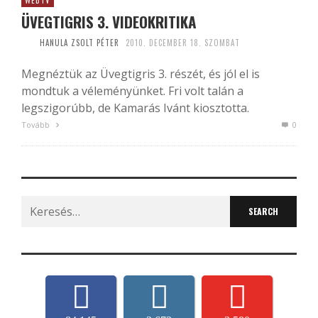
WEBTV
ÜVEGTIGRIS 3. VIDEOKRITIKA
HANULA ZSOLT PÉTER
2010. DECEMBER 18. SZOMBAT
Megnéztük az Üvegtigris 3. részét, és jól el is
mondtuk a véleményünket. Fri volt talán a
legszigorúbb, de Kamarás Ivánt kiosztotta.
Tovább
0
Search
for: