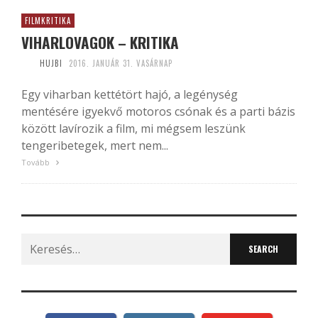
FILMKRITIKA
VIHARLOVAGOK – KRITIKA
HUJBI
2016. JANUÁR 31. VASÁRNAP
Egy viharban kettétört hajó, a legénység
mentésére igyekvő motoros csónak és a parti bázis
között lavírozik a film, mi mégsem leszünk
tengeribetegek, mert nem...
Tovább
Search
for: