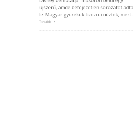
Disney bemutatja" műsoron belül egy
újszerű, ámde befejezetlen sorozatot adt
le. Magyar gyerekek tízezrei nézték, mert..
Tovább