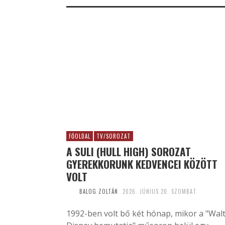
FŐOLDAL
TV/SOROZAT
A SULI (HULL HIGH) SOROZAT
GYEREKKORUNK KEDVENCEI KÖZÖTT
VOLT
BALOG ZOLTÁN
2026. JÚNIUS 20. SZOMBAT
1992-ben volt bő két hónap, mikor a "Wal