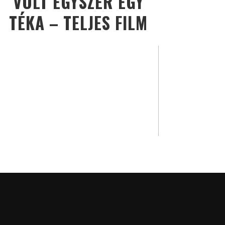
VOLT EGYSZER EGY
TÉKA – TELJES FILM