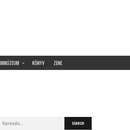
ILMMÚZEUM
KÖNYV
ZENE
Search
for: