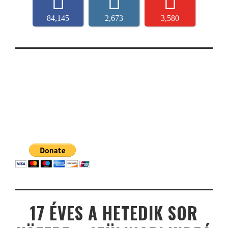
84,145
2,673
3,580
17 ÉVES A HETEDIK SOR