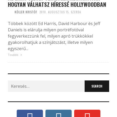
HOGYAN VÁLHATSZ HÍRESSÉ HOLLYWOODBAN
KÖLLER KRISTÓF
2018. AUGUSZTUS 15. SZERDA
Többek között Ed Harris, David Harbour és Jeff
Daniels is elárulja milyen portréfotóval
fegyverkezzünk fel, milyen apró trükkökkel
gyakorolhatjuk a színjátszást, illetve milyen
egyszerű...
Tovább
Search
for: