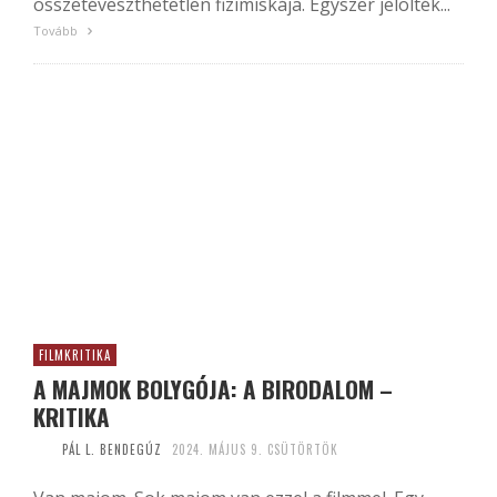
összetéveszthetetlen fizimiskája. Egyszer jelölték...
Tovább
FILMKRITIKA
A MAJMOK BOLYGÓJA: A BIRODALOM –
KRITIKA
PÁL L. BENDEGÚZ
2024. MÁJUS 9. CSÜTÖRTÖK