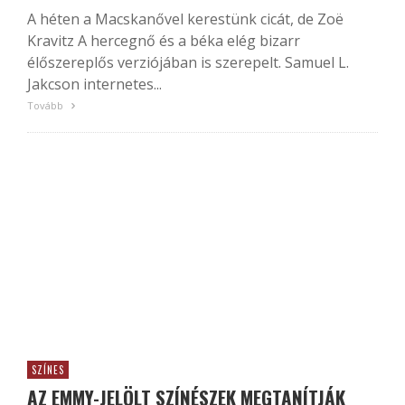
A héten a Macskanővel kerestünk cicát, de Zoë
Kravitz A hercegnő és a béka elég bizarr
élőszereplős verziójában is szerepelt. Samuel L.
Jakcson internetes...
Tovább
SZÍNES
AZ EMMY-JELÖLT SZÍNÉSZEK MEGTANÍTJÁK