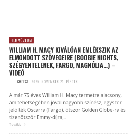
FILMMÚZEUM
WILLIAM H. MACY KIVÁLÓAN EMLÉKSZIK AZ
ELMONDOTT SZÖVEGEIRE (BOOGIE NIGHTS,
SZÉGYENTELENEK, FARGO, MAGNÓLIA…) –
VIDEÓ
CHEESE
2025. NOVEMBER 21. PÉNTEK
A már 75 éves William H. Macy termetre alacsony,
ám tehetségében jóval nagyobb színész, egyszer
jelölték Oscarra (Fargo), ötször Golden Globe-ra és
tizenötször Emmy-díjra,...
Tovább