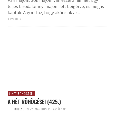
Van majom. Sok majom van ezzel a filmmel. Egy
teljes birodalomnyi majom lett beígérve, és meg is
kaptuk. A gond az, hogy akárcsak az...
Tovább
A HÉT RÖHÖGÉSEI
A HÉT RÖHÖGÉSEI (425.)
CHEESE
2022. MÁRCIUS 13. VASÁRNAP