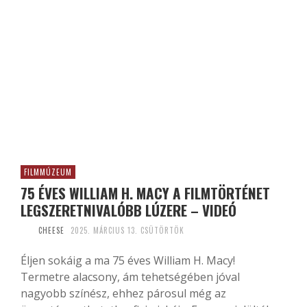
FILMMÚZEUM
75 ÉVES WILLIAM H. MACY A FILMTÖRTÉNET
LEGSZERETNIVALÓBB LÚZERE – VIDEÓ
CHEESE
2025. MÁRCIUS 13. CSÜTÖRTÖK
Éljen sokáig a ma 75 éves William H. Macy!
Termetre alacsony, ám tehetségében jóval
nagyobb színész, ehhez párosul még az