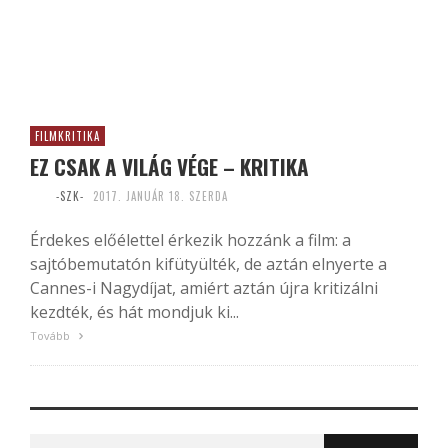
FILMKRITIKA
EZ CSAK A VILÁG VÉGE – KRITIKA
-SZK-
2017. JANUÁR 18. SZERDA
Érdekes előélettel érkezik hozzánk a film: a
sajtóbemutatón kifütyülték, de aztán elnyerte a
Cannes-i Nagydíjat, amiért aztán újra kritizálni
kezdték, és hát mondjuk ki...
Tovább
Search