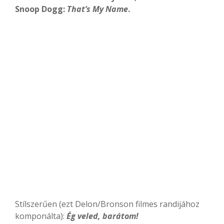
Snoop Dogg:
That’s My Name
.
Stílszerűen (ezt Delon/Bronson filmes randijához
komponálta):
Ég veled, barátom!