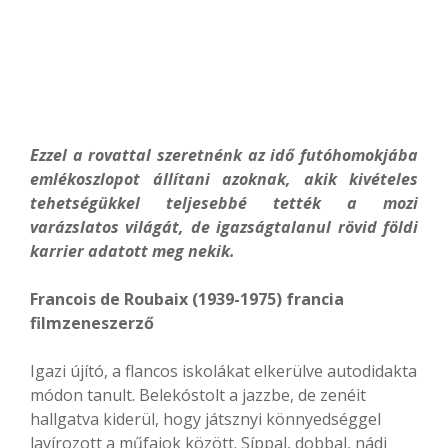
Ezzel a rovattal szeretnénk az idő futóhomokjába
emlékoszlopot állítani azoknak, akik kivételes
tehetségükkel teljesebbé tették a mozi
varázslatos világát, de igazságtalanul rövid földi
karrier adatott meg nekik.
Francois de Roubaix (1939-1975) francia
filmzeneszerző
Igazi újító, a flancos iskolákat elkerülve autodidakta
módon tanult. Belekóstolt a jazzbe, de zenéit
hallgatva kiderül, hogy játsznyi könnyedséggel
lavírozott a műfajok között. Síppal, dobbal, nádi