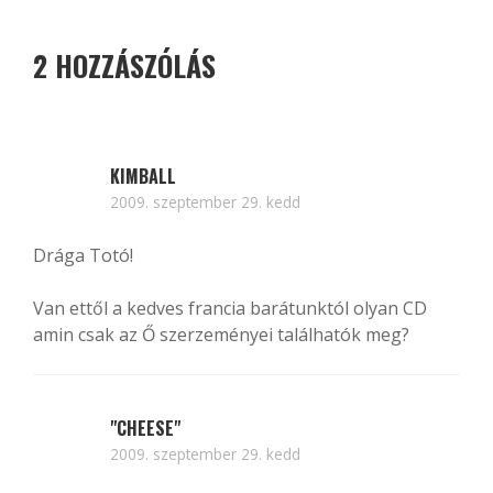
2 HOZZÁSZÓLÁS
KIMBALL
2009. szeptember 29. kedd
Drága Totó!
Van ettől a kedves francia barátunktól olyan CD
amin csak az Ő szerzeményei találhatók meg?
"CHEESE"
2009. szeptember 29. kedd