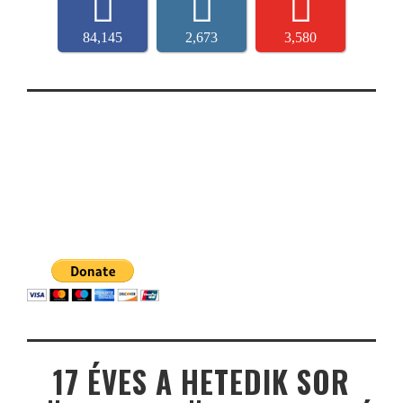
84,145
2,673
3,580
17 ÉVES A HETEDIK SOR