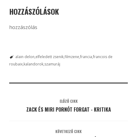
HOZZÁSZÓLÁSOK
hozzászólás
alain delon
elfeledett zsenik
filmzene
francia
francois de
roubaix
kalandorok
szamuráj
ELŐZŐ CIKK
ZACK ÉS MIRI PORNÓT FORGAT - KRITIKA
KÖVETKEZŐ CIKK