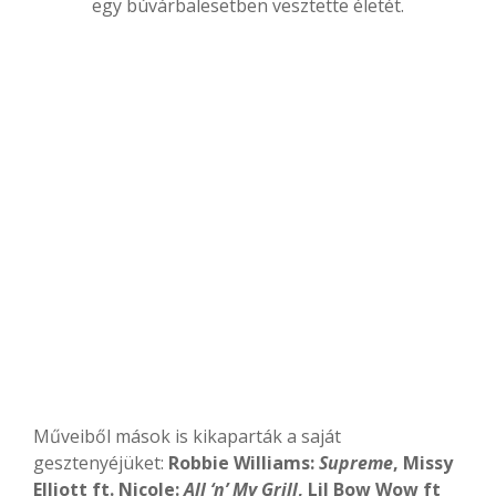
egy búvárbalesetben vesztette életét.
Műveiből mások is kikaparták a saját
gesztenyéjüket:
Robbie Williams:
Supreme
, Missy
Elliott ft. Nicole:
All ‘n’ My Grill
, Lil Bow Wow ft