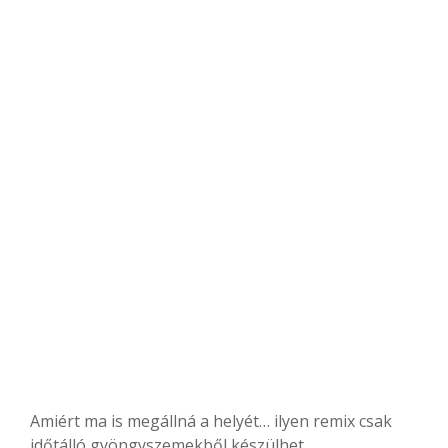
Amiért ma is megállná a helyét… ilyen remix csak
időtálló gyöngyszemekből készülhet.