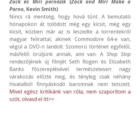
Zack és Miri pornózik
(
Zack and Miri Make a
Porno
, Kevin Smith)
Nincs rá mentség, hogy hová tűnt. A bemutató
hónapokon át tolódott még egy kicsit, még egy
kicsit, közben már az is leszedte a torrentekről
magyar felirattal, akinek Commodore 64-e van,
végül a DVD-n landolt. Szomorú történet egyfelől,
másfelől örüljünk annak, ami van. A
Shop Stop
rendezőjének új filmjét Seth Rogen és Elizabeth
Banks főszereplésével természetesen nagy
várakozás előzte meg, és tényleg csak néhány
hivatalból finnyáskodó baromnak nem tetszett.
Mivel egész kritikánk van róla, nem szaporítom a
szót, olvasd el itt>>