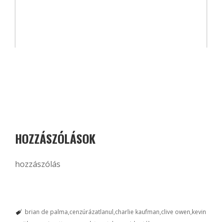
HOZZÁSZÓLÁSOK
hozzászólás
brian de palma
cenzúrázatlanul
charlie kaufman
clive owen
kevin