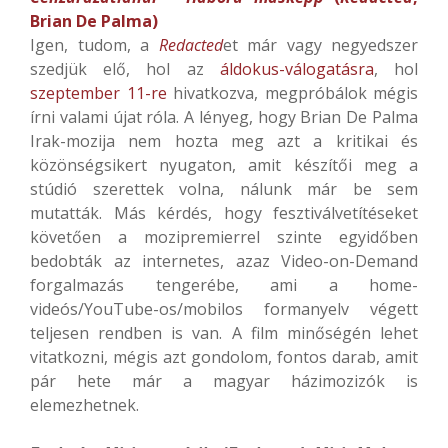
Brian De Palma)
Igen, tudom, a
Redacted
et már vagy negyedszer
szedjük elő, hol az
áldokus-válogatásra
, hol
szeptember 11-re
hivatkozva, megpróbálok mégis
írni valami újat róla. A lényeg, hogy Brian De Palma
Irak-mozija nem hozta meg azt a kritikai és
közönségsikert nyugaton, amit készítői meg a
stúdió szerettek volna, nálunk már be sem
mutatták. Más kérdés, hogy fesztiválvetítéseket
követően a mozipremierrel szinte egyidőben
bedobták az internetes, azaz Video-on-Demand
forgalmazás tengerébe, ami a home-
videós/YouTube-os/mobilos formanyelv végett
teljesen rendben is van. A film minőségén lehet
vitatkozni, mégis azt gondolom, fontos darab, amit
pár hete már a magyar házimozizók is
elemezhetnek.