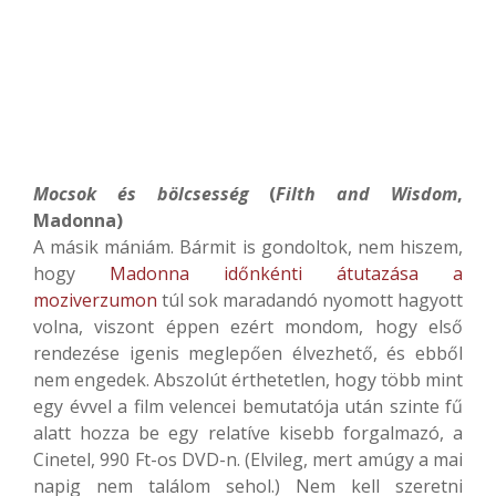
Mocsok és bölcsesség
(
Filth and Wisdom
,
Madonna)
A másik mániám. Bármit is gondoltok, nem hiszem,
hogy
Madonna időnkénti átutazása a
moziverzumon
túl sok maradandó nyomott hagyott
volna, viszont éppen ezért mondom, hogy első
rendezése igenis meglepően élvezhető, és ebből
nem engedek. Abszolút érthetetlen, hogy több mint
egy évvel a film velencei bemutatója után szinte fű
alatt hozza be egy relatíve kisebb forgalmazó, a
Cinetel, 990 Ft-os DVD-n. (Elvileg, mert amúgy a mai
napig nem találom sehol.) Nem kell szeretni