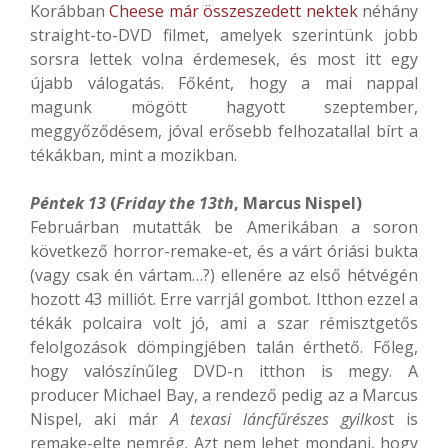
Korábban
Cheese már összeszedett nektek
néhány
straight-to-DVD filmet, amelyek szerintünk jobb
sorsra lettek volna érdemesek, és most itt egy
újabb válogatás. Főként, hogy a mai nappal
magunk mögött hagyott szeptember,
meggyőződésem, jóval erősebb felhozatallal bírt a
tékákban, mint a mozikban.
Péntek 13
(
Friday the 13th
, Marcus Nispel)
Februárban mutatták be Amerikában a soron
következő horror-remake-et, és a várt óriási bukta
(vagy csak én vártam…?) ellenére az első hétvégén
hozott 43 milliót. Erre varrjál gombot. Itthon ezzel a
tékák polcaira volt jó, ami a szar rémisztgetős
felolgozások dömpingjében talán érthető. Főleg,
hogy valószínűleg DVD-n itthon is megy. A
producer Michael Bay, a rendező pedig az a Marcus
Nispel, aki már
A texasi láncfűrészes gyilkos
t is
remake-elte nemrég. Azt nem lehet mondani, hogy