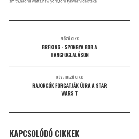
smith
naomi watts
new york
tom tykwer
videotéka
ELŐZŐ CIKK
BRÉKING - SPONGYA BOB A
HANGFOGLALÁSON
KÖVETKEZŐ CIKK
RAJONGÓK FORGATJÁK ÚJRA A STAR
WARS-T
KAPCSOLÓDÓ CIKKEK