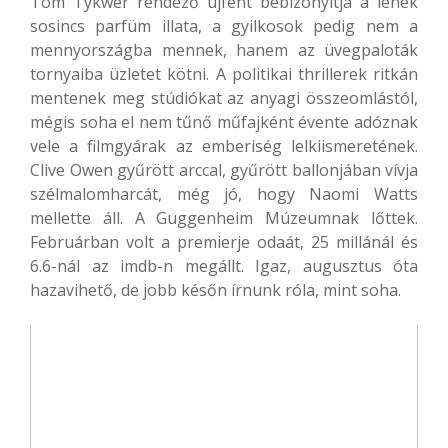
Tom Tykwer rendező újfent bebizonyítja a lének
sosincs parfüm illata, a gyilkosok pedig nem a
mennyországba mennek, hanem az üvegpaloták
tornyaiba üzletet kötni. A politikai thrillerek ritkán
mentenek meg stúdiókat az anyagi összeomlástól,
mégis soha el nem tűnő műfajként évente adóznak
vele a filmgyárak az emberiség lelkiismeretének.
Clive Owen gyűrött arccal, gyűrött ballonjában vívja
szélmalomharcát, még jó, hogy Naomi Watts
mellette áll. A Guggenheim Múzeumnak lőttek.
Februárban volt a premierje odaát, 25 millánál és
6.6-nál az imdb-n megállt. Igaz, augusztus óta
hazavihető, de jobb későn írnunk róla, mint soha.