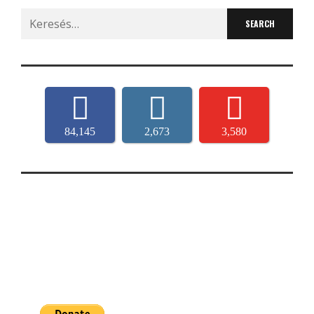
Search
for:
84,145
2,673
3,580