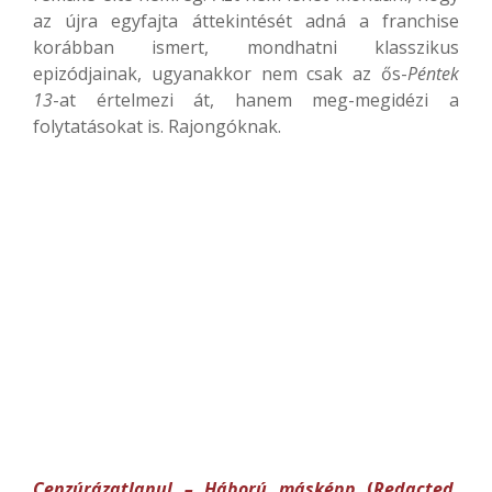
az újra egyfajta áttekintését adná a franchise
korábban ismert, mondhatni klasszikus
epizódjainak, ugyanakkor nem csak az ős-
Péntek
13
-at értelmezi át, hanem meg-megidézi a
folytatásokat is. Rajongóknak.
Cenzúrázatlanul – Háború másképp
(
Redacted
,