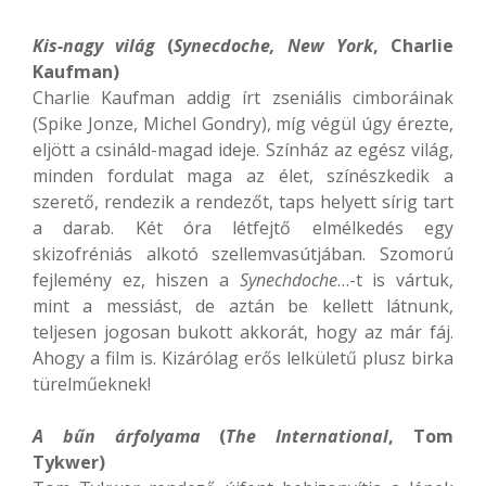
Kis-nagy világ
(
Synecdoche
, New York
, Charlie
Kaufman)
Charlie Kaufman addig írt zseniális cimboráinak
(Spike Jonze, Michel Gondry), míg végül úgy érezte,
eljött a csináld-magad ideje. Színház az egész világ,
minden fordulat maga az élet, színészkedik a
szerető, rendezik a rendezőt, taps helyett sírig tart
a darab. Két óra létfejtő elmélkedés egy
skizofréniás alkotó szellemvasútjában. Szomorú
fejlemény ez, hiszen a
Synechdoche
…-t is vártuk,
mint a messiást, de aztán be kellett látnunk,
teljesen jogosan bukott akkorát, hogy az már fáj.
Ahogy a film is. Kizárólag erős lelkületű plusz birka
türelműeknek!
A bűn árfolyama
(
The International
, Tom
Tykwer)