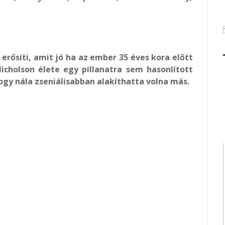
erősíti, amit jó ha az ember 35 éves kora előtt
icholson élete egy pillanatra sem hasonlított
y nála zseniálisabban alakíthatta volna más.