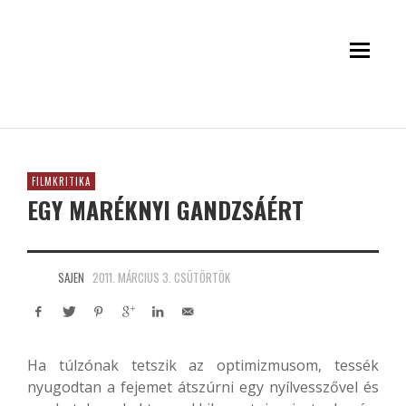
FILMKRITIKA
EGY MARÉKNYI GANDZSÁÉRT
SAJEN
2011. MÁRCIUS 3. CSÜTÖRTÖK
Ha túlzónak tetszik az optimizmusom, tessék
nyugodtan a fejemet átszúrni egy nyílvesszővel és