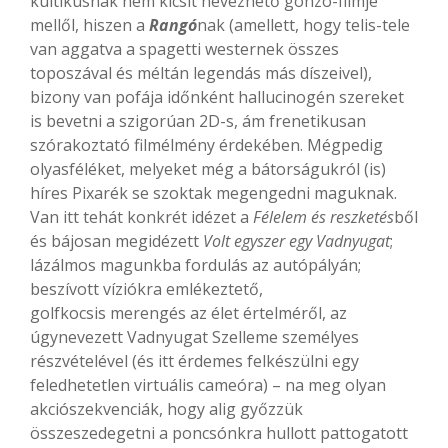
kultikusnak nem kicsit nevezhető gonzo-filmje
mellől, hiszen a
Rangó
nak (amellett, hogy telis-tele
van aggatva a spagetti westernek összes
toposzával és méltán legendás más díszeivel),
bizony van pofája időnként hallucinogén szereket
is bevetni a szigorúan 2D-s, ám frenetikusan
szórakoztató filmélmény érdekében. Mégpedig
olyasféléket, melyeket még a bátorságukról (is)
híres Pixarék se szoktak megengedni maguknak.
Van itt tehát konkrét idézet a
Félelem és reszketés
ből
és bájosan megidézett
Volt egyszer egy Vadnyugat
;
lázálmos magunkba fordulás az autópályán;
beszívott víziókra emlékeztető,
golfkocsis merengés az élet értelméről, az
úgynevezett Vadnyugat Szelleme személyes
részvételével (és itt érdemes felkészülni egy
feledhetetlen virtuális cameóra) – na meg olyan
akciószekvenciák, hogy alig győzzük
összeszedegetni a poncsónkra hullott pattogatott