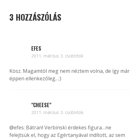
3 HOZZÁSZÓLÁS
EFES
2011. március 3. csütörtök
Kösz. Magamtól meg nem néztem volna, de így már
éppen ellenkezőleg…:)
"CHEESE"
2011. március 3. csütörtök
@efes
: Bátran! Verbinski érdekes figura…ne
felejtsük el, hogy az Egértanyával indított, az sem