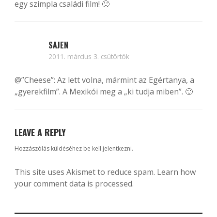
egy szimpla családi film! 🙂
SAJEN
2011. március 3. csütörtök
@”Cheese”
: Az lett volna, mármint az Egértanya, a
„gyerekfilm”. A Mexikói meg a „ki tudja miben”. 🙂
LEAVE A REPLY
Hozzászólás küldéséhez
be kell jelentkezni
.
This site uses Akismet to reduce spam.
Learn how
your comment data is processed.