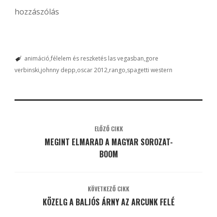
hozzászólás
animáció
félelem és reszketés las vegasban
gore
verbinski
johnny depp
oscar 2012
rango
spagetti western
ELŐZŐ CIKK
MEGINT ELMARAD A MAGYAR SOROZAT-
BOOM
KÖVETKEZŐ CIKK
KÖZELG A BALJÓS ÁRNY AZ ARCUNK FELÉ