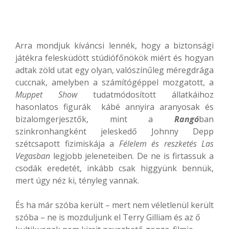
Arra mondjuk kíváncsi lennék, hogy a biztonsági
játékra felesküdött stúdiófőnökök miért és hogyan
adtak zöld utat egy olyan, valószínűleg méregdrága
cuccnak, amelyben a számítógéppel mozgatott, a
Muppet Show
tudatmódosított állatkáihoz
hasonlatos figurák kábé annyira aranyosak és
bizalomgerjesztők, mint a
Rangó
ban
szinkronhangként jeleskedő Johnny Depp
szétcsapott fizimiskája a
Félelem és reszketés Las
Vegasban
legjobb jeleneteiben. De ne is firtassuk a
csodák eredetét, inkább csak higgyünk bennük,
mert úgy néz ki, tényleg vannak.
És ha már szóba került – mert nem véletlenül került
szóba – ne is mozduljunk el Terry Gilliam és az ő