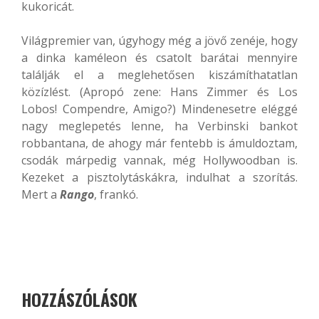
kukoricát.
Világpremier van, úgyhogy még a jövő zenéje, hogy
a dinka kaméleon és csatolt barátai mennyire
találják el a meglehetősen kiszámíthatatlan
közízlést. (Apropó zene: Hans Zimmer és Los
Lobos! Compendre, Amigo?) Mindenesetre eléggé
nagy meglepetés lenne, ha Verbinski bankot
robbantana, de ahogy már fentebb is ámuldoztam,
csodák márpedig vannak, még Hollywoodban is.
Kezeket a pisztolytáskákra, indulhat a szorítás.
Mert a
Rango
, frankó.
HOZZÁSZÓLÁSOK