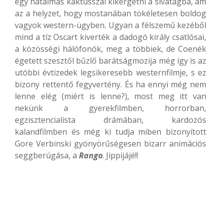
egy hatalmas kaktusszal kikergetni a sivatagba, ám
az a helyzet, hogy mostanában tökéletesen boldog
vagyok western-ügyben. Ugyan a félszemű kezéből
mind a tíz Oscart kiverték a dadogó király csatlósai,
a közösségi hálófonók, meg a többiek, de Coenék
égetett szesztől bűzlő barátságmozija még így is az
utóbbi évtizedek legsikeresebb westernfilmje, s ez
bizony rettentő fegyvertény. És ha ennyi még nem
lenne elég (miért is lenne?), most meg itt van
nekünk a gyerekfilmben, horrorban,
egzisztencialista drámában, kardozós
kalandfilmben és még ki tudja miben bizonyított
Gore Verbinski gyönyörűségesen bizarr animációs
seggberúgása, a
Rango
. Jippijájé!!