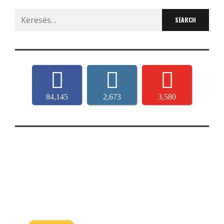
Search
for:
84,145
2,673
3,580