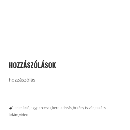
HOZZÁSZÓLÁSOK
hozzászólás
animáció
egypercesek
kern adnrás
örkény istván
takács
ádám
video