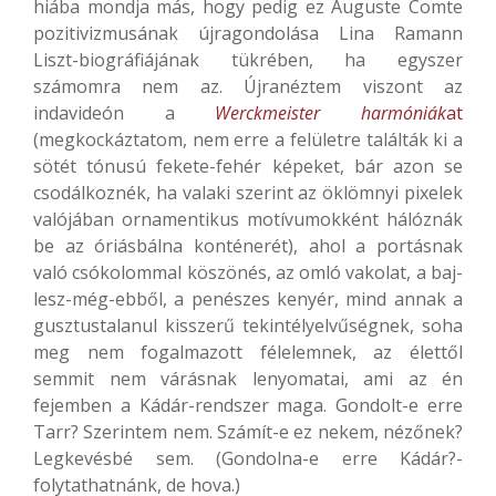
hiába mondja más, hogy pedig ez Auguste Comte
pozitivizmusának újragondolása Lina Ramann
Liszt-biográfiájának tükrében, ha egyszer
számomra nem az. Újranéztem viszont az
indavideón a
Werckmeister harmóniák
at
(megkockáztatom, nem erre a felületre találták ki a
sötét tónusú fekete-fehér képeket, bár azon se
csodálkoznék, ha valaki szerint az öklömnyi pixelek
valójában ornamentikus motívumokként hálóznák
be az óriásbálna konténerét), ahol a portásnak
való csókolommal köszönés, az omló vakolat, a baj-
lesz-még-ebből, a penészes kenyér, mind annak a
gusztustalanul kisszerű tekintélyelvűségnek, soha
meg nem fogalmazott félelemnek, az élettől
semmit nem várásnak lenyomatai, ami az én
fejemben a Kádár-rendszer maga. Gondolt-e erre
Tarr? Szerintem nem. Számít-e ez nekem, nézőnek?
Legkevésbé sem. (Gondolna-e erre Kádár?-
folytathatnánk, de hova.)