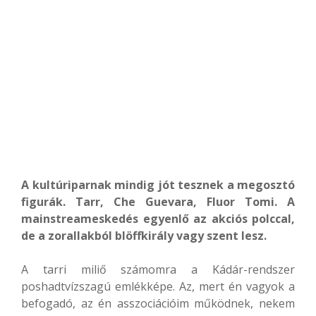
A kultúriparnak mindig jót tesznek a megosztó
figurák. Tarr, Che Guevara, Fluor Tomi. A
mainstreameskedés egyenlő az akciós polccal,
de a zorallakból blöffkirály vagy szent lesz.
A tarri miliő számomra a Kádár-rendszer
poshadtvízszagú emlékképe. Az, mert én vagyok a
befogadó, az én asszociációim működnek, nekem