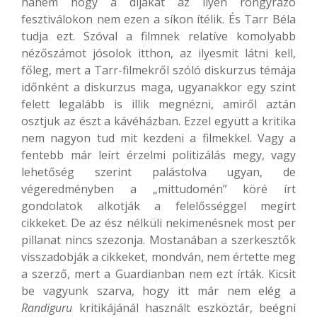
hanem hogy a díjakat az ilyen rongyrázó
fesztiválokon nem ezen a síkon ítélik. És Tarr Béla
tudja ezt. Szóval a filmnek relatíve komolyabb
nézőszámot jósolok itthon, az ilyesmit látni kell,
főleg, mert a Tarr-filmekről szóló diskurzus témája
időnként a diskurzus maga, ugyanakkor egy szint
felett legalább is illik megnézni, amiről aztán
osztjuk az észt a kávéházban. Ezzel együtt a kritika
nem nagyon tud mit kezdeni a filmekkel. Vagy a
fentebb már leírt érzelmi politizálás megy, vagy
lehetőség szerint palástolva ugyan, de
végeredményben a „mittudomén” köré írt
gondolatok alkotják a felelősséggel megírt
cikkeket. De az ész nélküli nekimenésnek most per
pillanat nincs szezonja. Mostanában a szerkesztők
visszadobják a cikkeket, mondván, nem értette meg
a szerző, mert a Guardianban nem ezt írták. Kicsit
be vagyunk szarva, hogy itt már nem elég a
Randiguru
kritikájánál használt eszköztár, beégni