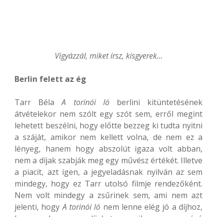
Vigyázzál, miket írsz, kisgyerek…
Berlin felett az ég
Tarr Béla
A torinói ló
berlini kitüntetésének
átvételekor nem szólt egy szót sem, erről megint
lehetett beszélni, hogy előtte bezzeg ki tudta nyitni
a száját, amikor nem kellett volna, de nem ez a
lényeg, hanem hogy abszolút igaza volt abban,
nem a díjak szabják meg egy művész értékét. Illetve
a piacit, azt igen, a jegyeladásnak nyilván az sem
mindegy, hogy ez Tarr utolsó filmje rendezőként.
Nem volt mindegy a zsűrinek sem, ami nem azt
jelenti, hogy
A torinói ló
nem lenne elég jó a díjhoz,