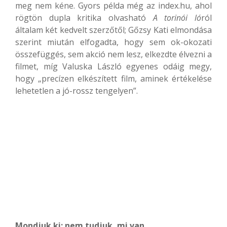
meg nem kéne. Gyors példa még az index.hu, ahol
rögtön dupla kritika olvasható
A torinói ló
ról
általam két kedvelt szerzőtől; Gőzsy Kati elmondása
szerint miután elfogadta, hogy sem ok-okozati
összefüggés, sem akció nem lesz, elkezdte élvezni a
filmet, míg Valuska László egyenes odáig megy,
hogy „precízen elkészített film, aminek értékelése
lehetetlen a jó-rossz tengelyen”.
Mondjuk ki: nem tudjuk, mi van.