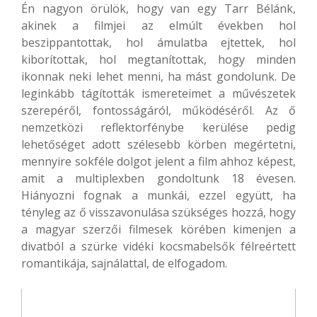
Én nagyon örülök, hogy van egy Tarr Bélánk,
akinek a filmjei az elmúlt években hol
beszippantottak, hol ámulatba ejtettek, hol
kiborítottak, hol megtanítottak, hogy minden
ikonnak neki lehet menni, ha mást gondolunk. De
leginkább tágították ismereteimet a művészetek
szerepéről, fontosságáról, működéséről. Az ő
nemzetközi reflektorfénybe kerülése pedig
lehetőséget adott szélesebb körben megértetni,
mennyire sokféle dolgot jelent a film ahhoz képest,
amit a multiplexben gondoltunk 18 évesen.
Hiányozni fognak a munkái, ezzel együtt, ha
tényleg az ő visszavonulása szükséges hozzá, hogy
a magyar szerzői filmesek körében kimenjen a
divatból a szürke vidéki kocsmabelsők félreértett
romantikája, sajnálattal, de elfogadom.