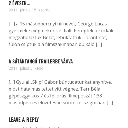
2 ÉVESEN…
2011. június 15. szerda
[…] a 15 másodpercnyi hírnevet, George Lucas
gyermeke még nekünk is fialt. Peregtek a kockák,
megzaboláztuk Bélát, lebuktattuk Tarantinót,
fülön csíptük a a filmszakmában bujkáló […]
A SÁTÁNTANGÓ TRAILERBE VÁGVA
2011. július 5. kedd
[…] Gyulai „Skip” Gábor bűntudatunkat enyhítve,
most hatalmas tettet vitt véghez. Tarr Béla
gépészgyilkos 7 és fél órás filmeposzát 1:38
másodperces előzetesbe sűrítette, szigorúan […]
LEAVE A REPLY