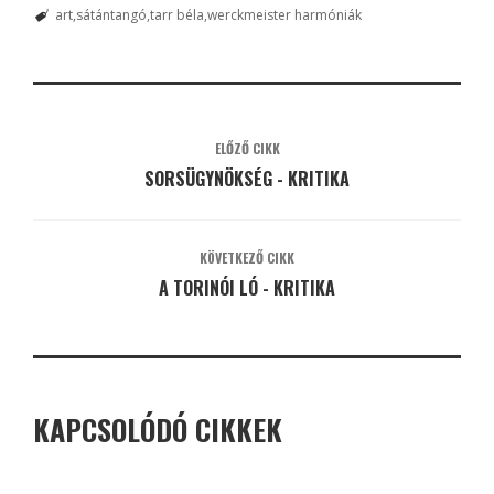
art
sátántangó
tarr béla
werckmeister harmóniák
ELŐZŐ CIKK
SORSÜGYNÖKSÉG - KRITIKA
KÖVETKEZŐ CIKK
A TORINÓI LÓ - KRITIKA
KAPCSOLÓDÓ CIKKEK