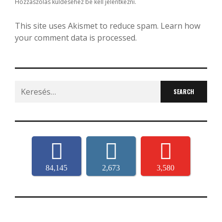
Hozzászólás küldéséhez
be kell jelentkezni
.
This site uses Akismet to reduce spam.
Learn how
your comment data is processed.
Search
for:
84,145
2,673
3,580