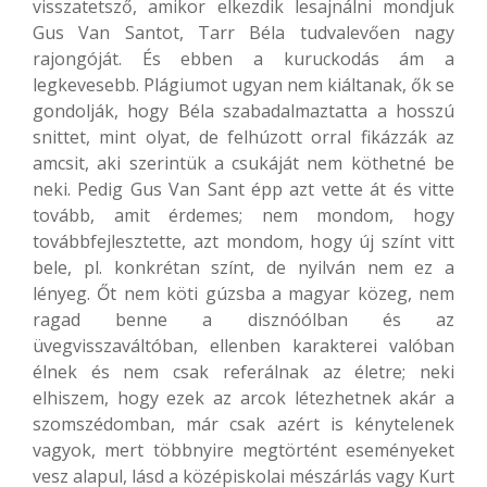
visszatetsző, amikor elkezdik lesajnálni mondjuk
Gus Van Santot, Tarr Béla tudvalevően nagy
rajongóját. És ebben a kuruckodás ám a
legkevesebb. Plágiumot ugyan nem kiáltanak, ők se
gondolják, hogy Béla szabadalmaztatta a hosszú
snittet, mint olyat, de felhúzott orral fikázzák az
amcsit, aki szerintük a csukáját nem köthetné be
neki. Pedig Gus Van Sant épp azt vette át és vitte
tovább, amit érdemes; nem mondom, hogy
továbbfejlesztette, azt mondom, hogy új színt vitt
bele, pl. konkrétan színt, de nyilván nem ez a
lényeg. Őt nem köti gúzsba a magyar közeg, nem
ragad benne a disznóólban és az
üvegvisszaváltóban, ellenben karakterei valóban
élnek és nem csak referálnak az életre; neki
elhiszem, hogy ezek az arcok létezhetnek akár a
szomszédomban, már csak azért is kénytelenek
vagyok, mert többnyire megtörtént eseményeket
vesz alapul, lásd a középiskolai mészárlás vagy Kurt