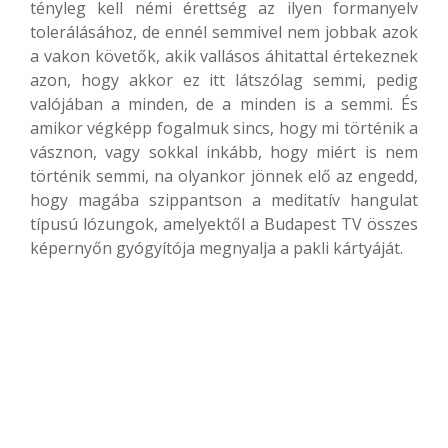
tényleg kell némi érettség az ilyen formanyelv
tolerálásához, de ennél semmivel nem jobbak azok
a vakon követők, akik vallásos áhitattal értekeznek
azon, hogy akkor ez itt látszólag semmi, pedig
valójában a minden, de a minden is a semmi. És
amikor végképp fogalmuk sincs, hogy mi történik a
vásznon, vagy sokkal inkább, hogy miért is nem
történik semmi, na olyankor jönnek elő az engedd,
hogy magába szippantson a meditatív hangulat
típusú lózungok, amelyektől a Budapest TV összes
képernyőn gyógyítója megnyalja a pakli kártyáját.