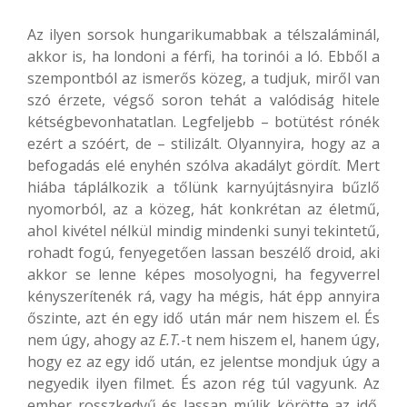
Az ilyen sorsok hungarikumabbak a télszaláminál,
akkor is, ha londoni a férfi, ha torinói a ló. Ebből a
szempontból az ismerős közeg, a tudjuk, miről van
szó érzete, végső soron tehát a valódiság hitele
kétségbevonhatatlan. Legfeljebb – botütést rónék
ezért a szóért, de – stilizált. Olyannyira, hogy az a
befogadás elé enyhén szólva akadályt gördít. Mert
hiába táplálkozik a tőlünk karnyújtásnyira bűzlő
nyomorból, az a közeg, hát konkrétan az életmű,
ahol kivétel nélkül mindig mindenki sunyi tekintetű,
rohadt fogú, fenyegetően lassan beszélő droid, aki
akkor se lenne képes mosolyogni, ha fegyverrel
kényszerítenék rá, vagy ha mégis, hát épp annyira
őszinte, azt én egy idő után már nem hiszem el. És
nem úgy, ahogy az
E.T.
-t nem hiszem el, hanem úgy,
hogy ez az egy idő után, ez jelentse mondjuk úgy a
negyedik ilyen filmet. És azon rég túl vagyunk. Az
ember rosszkedvű és lassan múlik körötte az idő.