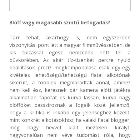
Blöff vagy magasabb szintű befogadás?
Tarr tehát, akárhogy is, nem egyszerűen
viszonyítási pont lett a magyar filmművészetben, de
kis túlzással egész nemzedék nőtt fel a
bűvkörében. Az akár tíz-tizenkét percre nyúló
beállítások precíz megkomponálása csak egy-egy
kivételes lehetőségű/tehetségű fiatal alkotónak
sikerült, a többiek megmaradtak annál, amihez
nem kell ész, keresnek pár kamera előtt játékra
alkalmatlan fapofát és kurva lassan, kurva nagy
blöfföket passzíroznak a fogaik közé. Jellemző,
hogy a kritika is inkább egy jelenséghez közelít,
mint konkrét alkotásokhoz; ha valaki fiatal blogger,
még nagy hévvel kiált meztelen királyt,
nagyvonalúan nem véve tudomást róla, hogy