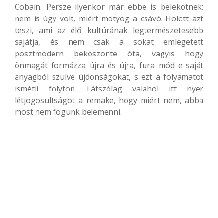
Cobain. Persze ilyenkor már ebbe is belekötnek:
nem is úgy volt, miért motyog a csávó. Holott azt
teszi, ami az élő kultúrának legtermészetesebb
sajátja, és nem csak a sokat emlegetett
posztmodern beköszönte óta, vagyis hogy
önmagát formázza újra és újra, fura mód e saját
anyagból szülve újdonságokat, s ezt a folyamatot
ismétli folyton. Látszólag valahol itt nyer
létjogosultságot a remake, hogy miért nem, abba
most nem fogunk belemenni.