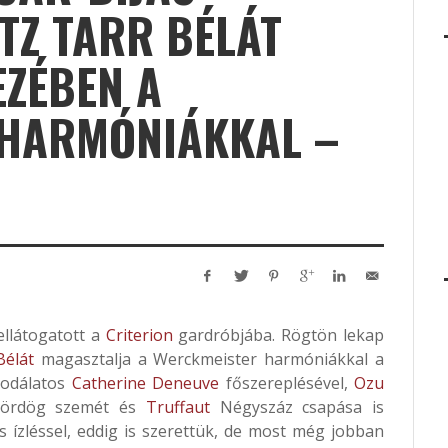
TZ TARR BÉLÁT
EZÉBEN A
HARMÓNIÁKKAL –
llátogatott a
Criterion
gardróbjába. Rögtön lekap
Bélát
magasztalja a Werckmeister harmóniákkal a
sodálatos
Catherine Deneuve
főszereplésével,
Ozu
ördög szemét és
Truffaut
Négyszáz csapása is
es ízléssel, eddig is szerettük, de most még jobban