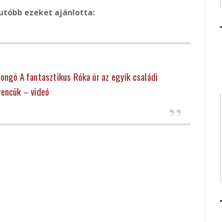
gutóbb ezeket ajánlotta:
jongó A fantasztikus Róka úr az egyik családi
encük – videó