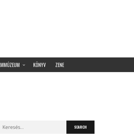
ILMMÚZEUM
KÖNYV
ZENE
Search
for: