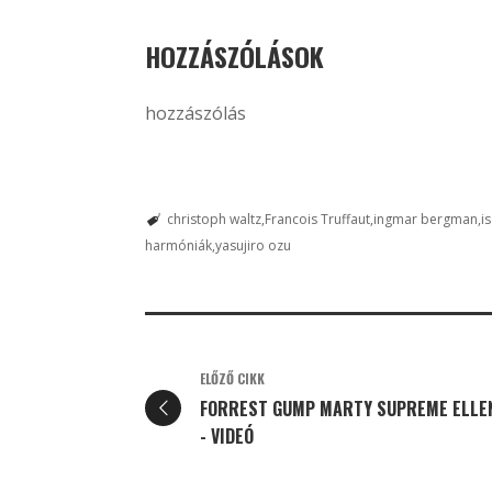
HOZZÁSZÓLÁSOK
hozzászólás
christoph waltz
Francois Truffaut
ingmar bergman
i
harmóniák
yasujiro ozu
ELŐZŐ CIKK
FORREST GUMP MARTY SUPREME ELLE
- VIDEÓ