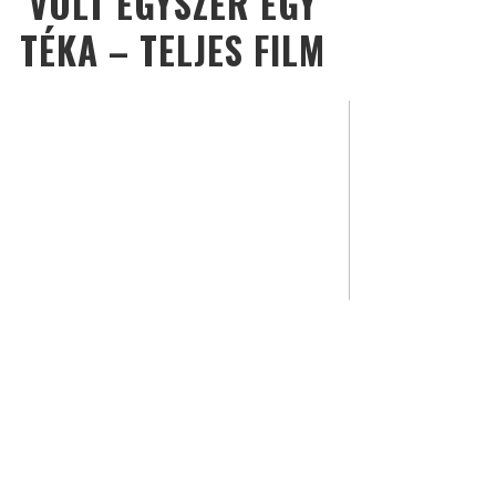
VOLT EGYSZER EGY
TÉKA – TELJES FILM