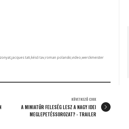
szonyat
jacques tati
késő tav
roman polanski
video
werckmeister
KÖVETKEZŐ CIKK
N
A MINIATŰR FELESÉG LESZ A NAGY IDEI
MEGLEPETÉSSOROZAT? - TRAILER