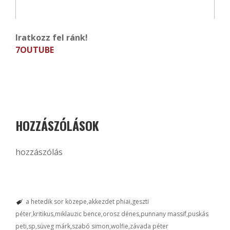
Iratkozz fel ránk!
7OUTUBE
HOZZÁSZÓLÁSOK
hozzászólás
a hetedik sor közepe
akkezdet phiai
geszti
péter
kritikus
miklauzic bence
orosz dénes
punnany massif
puskás
peti
sp
süveg márk
szabó simon
wolfie
závada péter