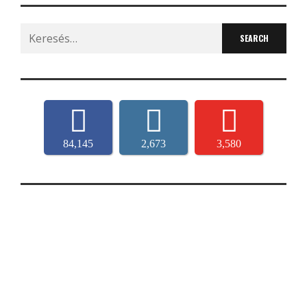
Search
for:
84,145
2,673
3,580