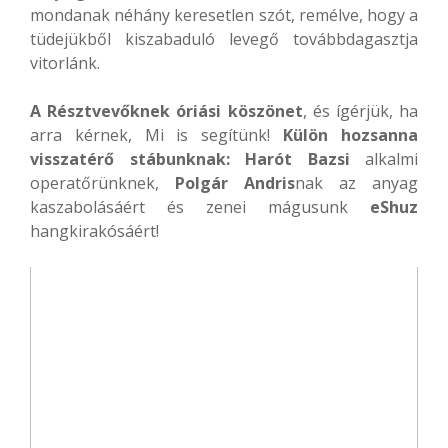
mondanak néhány keresetlen szót, remélve, hogy a
tüdejükből kiszabaduló levegő továbbdagasztja
vitorlánk.
A Résztvevőknek óriási köszönet
, és ígérjük, ha
arra kérnek, Mi is segítünk!
Külön hozsanna
visszatérő stábunknak: Harót Bazsi
alkalmi
operatőrünknek,
Polgár Andris
nak az anyag
kaszabolásáért és zenei mágusunk
eShuz
hangkirakósáért!