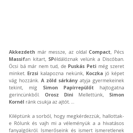
Akkezdeth
már messze, az oldal
Compact
, Pécs
Massif
an kitart,
SP
éldálóznak velünk a Discóban.
Öcsi bá már nem tud, de
Puskás Peti
még szeret
minket.
Erzsi
kalapozna nekünk,
Koczka
jó képet
vág hozzánk.
A zöld sárkány
atyja gyermekeinek
tekint, míg
Simon Papírrepülőt
hajtogatna
gerincünkből.
Orosz Dini
Mellettünk,
Simon
Kornél
ránk csukja az ajtót. …
Kiléptünk a sorból, hogy megkérdezzük, hallottak-
e Rólunk és vajh mi a véleményük a a hivatásos
fanyalgókról. Ismerőseink és ismert ismeretlenek