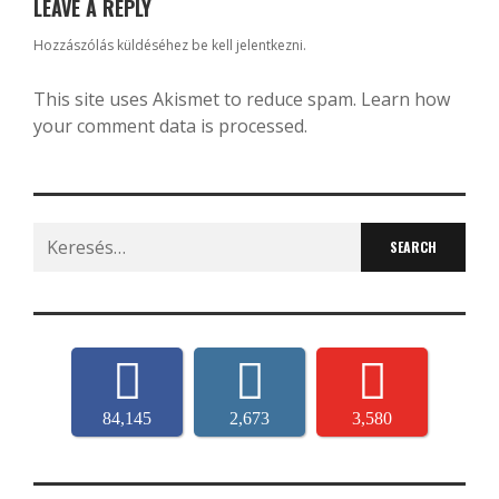
LEAVE A REPLY
Hozzászólás küldéséhez
be kell jelentkezni
.
This site uses Akismet to reduce spam.
Learn how
your comment data is processed.
Search
for:
84,145
2,673
3,580