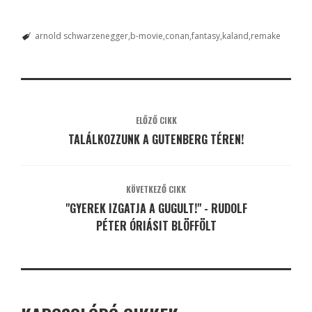
arnold schwarzenegger
b-movie
conan
fantasy
kaland
remake
ELŐZŐ CIKK
TALÁLKOZZUNK A GUTENBERG TÉREN!
KÖVETKEZŐ CIKK
"GYEREK IZGATJA A GUGULT!" - RUDOLF
PÉTER ÓRIÁSIT BLÖFFÖLT