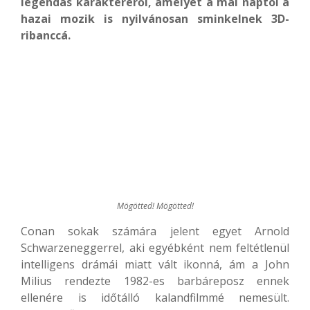
legendás karakteréről, amelyet a mai naptól a
hazai mozik is nyilvánosan sminkelnek 3D-
ribanccá.
Mögötted! Mögötted!
Conan sokak számára jelent egyet Arnold
Schwarzeneggerrel, aki egyébként nem feltétlenül
intelligens drámái miatt vált ikonná, ám a John
Milius rendezte 1982-es barbáreposz ennek
ellenére is időtálló kalandfilmmé nemesült.