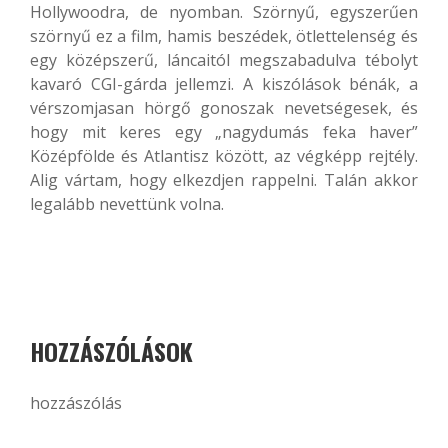
Hollywoodra, de nyomban. Szörnyű, egyszerűen
szörnyű ez a film, hamis beszédek, ötlettelenség és
egy középszerű, láncaitól megszabadulva tébolyt
kavaró CGI-gárda jellemzi. A kiszólások bénák, a
vérszomjasan hörgő gonoszak nevetségesek, és
hogy mit keres egy „nagydumás feka haver”
Középfölde és Atlantisz között, az végképp rejtély.
Alig vártam, hogy elkezdjen rappelni. Talán akkor
legalább nevettünk volna.
HOZZÁSZÓLÁSOK
hozzászólás