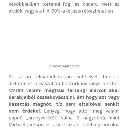
későbbiekben történni fog, és kudarc, mert az
akciók, vagyis a film 90%-a teljesen élvezhetetlen.
In Memoriam Conan
Az arcán elmaradhatatlan sebhelyet hurcoló
diktátor és a baszatlan boszorkány lánya a sztori
szerint v
alami mágikus farsangi álarcot akar
darabjaiból összekovácsolni, ám hogy azt vagy
kazettás magnót, tíz perc elteltével senkit
nem érdekel
. Lényeg, hogy attól, meg valami
papnő „aranyvérétől” válna ő nagyobbá, mint
Michael Jackson és akkor aztán sötétség borulna