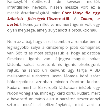
Fantasyből építkezett, de kevesen merték
infantilisnek nevezni, hiszen messze volt ez a
mesék ártatlanságától, mint
Cher
lánya
fia egy
Született feleségek
-főszereptől
. A
Conan, a
barbár
t komolyan illet venni, mert igenis volt egy
olyan mélysége, amely súlyt adott a produkciónak.
Nem az a baj, hogy ezzel szemben a remake-ben a
legnagyobb súlya a címszereplő jobb combjának
van. Sőt itt és most szögezzük le, hogy az ostoba
filmeknek igenis van létjogosultságuk, sokat
láttunk, sokat szeretünk és igenis elröhögünk
rajtuk, ha sznob úri kedvünk úgy tartja. A 3D
mellizommal turbózott Jason Momoa köré szórt
hókuszpókusz azonban minden fronton kudarc.
Kudarc, mert a főszereplő láthatóan inkább egy
rúdon vonaglana, mint egy kard körül, kudarc, mert
a bevezető animáció alatt a narrátor tízszer annyi
sztorit mesél el előzményként, mint ami a