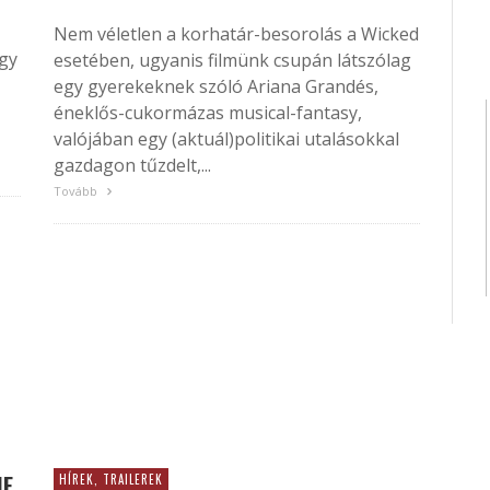
Nem véletlen a korhatár-besorolás a Wicked
ogy
esetében, ugyanis filmünk csupán látszólag
egy gyerekeknek szóló Ariana Grandés,
éneklős-cukormázas musical-fantasy,
valójában egy (aktuál)politikai utalásokkal
gazdagon tűzdelt,...
Tovább
IE
HÍREK, TRAILEREK