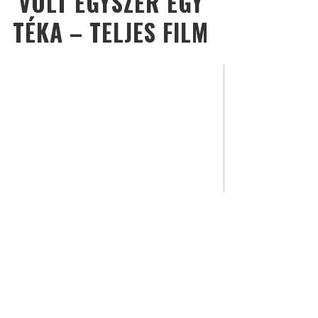
VOLT EGYSZER EGY
TÉKA – TELJES FILM