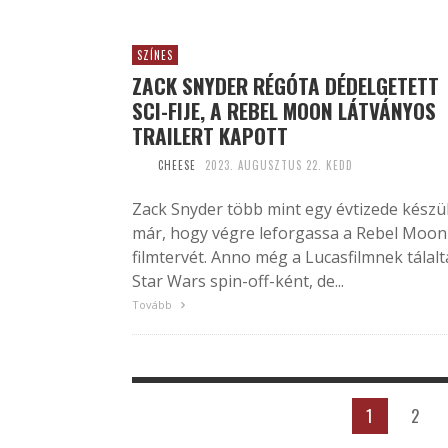
SZÍNES
ZACK SNYDER RÉGÓTA DÉDELGETETT
SCI-FIJE, A REBEL MOON LÁTVÁNYOS
TRAILERT KAPOTT
CHEESE
2023. AUGUSZTUS 22. KEDD
Zack Snyder több mint egy évtizede készü
már, hogy végre leforgassa a Rebel Moon
filmtervét. Anno még a Lucasfilmnek tálalt
Star Wars spin-off-ként, de...
Tovább
1
2