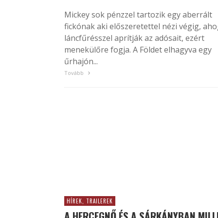
Mickey sok pénzzel tartozik egy aberrált
fickónak aki előszeretettel nézi végig, ah
láncfűrésszel aprítják az adósait, ezért
menekülőre fogja. A Földet elhagyva egy
űrhajón...
Tovább
HÍREK, TRAILEREK
A HERCEGNŐ ÉS A SÁRKÁNYBAN MILL