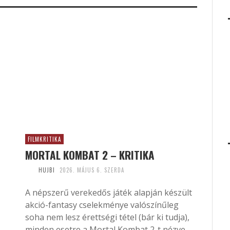
FILMKRITIKA
MORTAL KOMBAT 2 – KRITIKA
HUJBI
2026. MÁJUS 6. SZERDA
A népszerű verekedős játék alapján készült
akció-fantasy cselekménye valószínűleg
soha nem lesz érettségi tétel (bár ki tudja),
minden esetre a Mortal Kombat 2-t nézve...