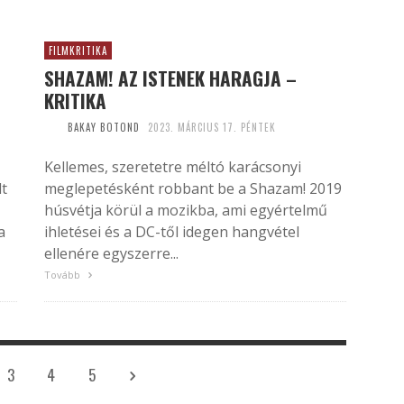
FILMKRITIKA
SHAZAM! AZ ISTENEK HARAGJA –
KRITIKA
BAKAY BOTOND
2023. MÁRCIUS 17. PÉNTEK
Kellemes, szeretetre méltó karácsonyi
lt
meglepetésként robbant be a Shazam! 2019
húsvétja körül a mozikba, ami egyértelmű
a
ihletései és a DC-től idegen hangvétel
ellenére egyszerre...
Tovább
3
4
5