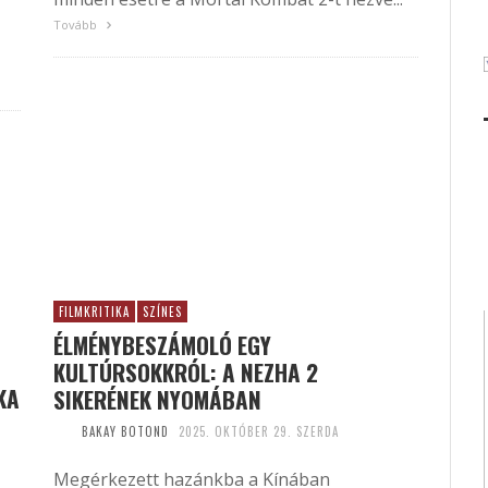
Tovább
FILMKRITIKA
SZÍNES
ÉLMÉNYBESZÁMOLÓ EGY
KULTÚRSOKKRÓL: A NEZHA 2
KA
SIKERÉNEK NYOMÁBAN
BAKAY BOTOND
2025. OKTÓBER 29. SZERDA
Megérkezett hazánkba a Kínában