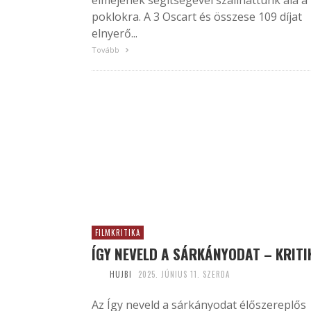
elméjének segítségével szállhattunk alá a
poklokra. A 3 Oscart és összese 109 díjat
elnyerő...
Tovább
FILMKRITIKA
ÍGY NEVELD A SÁRKÁNYODAT – KRITI
HUJBI
2025. JÚNIUS 11. SZERDA
Az Így neveld a sárkányodat élőszereplős