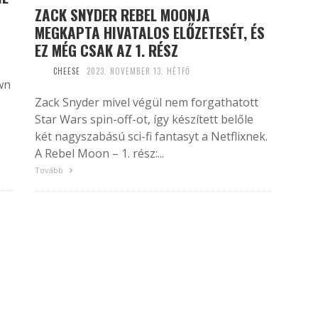
ZACK SNYDER REBEL MOONJA
MEGKAPTA HIVATALOS ELŐZETESÉT, ÉS
EZ MÉG CSAK AZ 1. RÉSZ
CHEESE
2023. NOVEMBER 13. HÉTFŐ
own
Zack Snyder mivel végül nem forgathatott
Star Wars spin-off-ot, így készített belőle
két nagyszabású sci-fi fantasyt a Netflixnek.
A Rebel Moon – 1. rész:...
Tovább