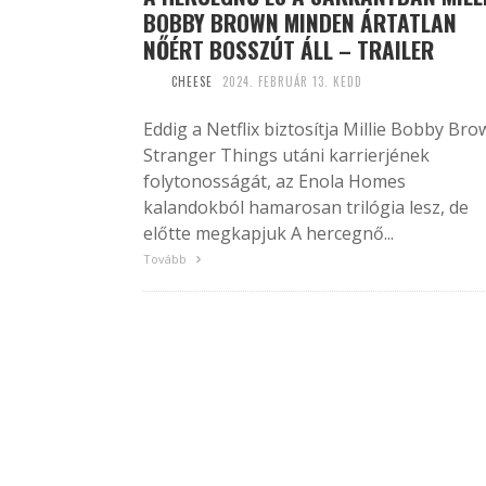
BOBBY BROWN MINDEN ÁRTATLAN
NŐÉRT BOSSZÚT ÁLL – TRAILER
CHEESE
2024. FEBRUÁR 13. KEDD
Eddig a Netflix biztosítja Millie Bobby Br
Stranger Things utáni karrierjének
folytonosságát, az Enola Homes
kalandokból hamarosan trilógia lesz, de
előtte megkapjuk A hercegnő...
Tovább