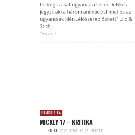
feldolgozását ugyanaz a Dean DeBlois
jegyzi, aki a három animációsfilmet és az
ugyancsak idén „élőszereplősített” Lilo &
Stich...
Tovább
FILMKRITIKA
MICKEY 17 – KRITIKA
HUJBI
2025. FEBRUÁR 28. PÉNTEK