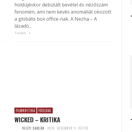
holdújévkor debütált bevétel és nézőszám
fenomén, ami nem kevés anomáliát okozott
a globális box office-nak. A Nezha – A
lázadó...
Tovább
FILMKRITIKA
FŐOLDAL
WICKED – KRITIKA
HEGYI DAMJÁN
2024. DECEMBER 9. HÉTFŐ