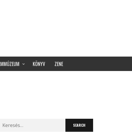
ILMMÚZEUM
KÖNYV
ZENE
Search
for: