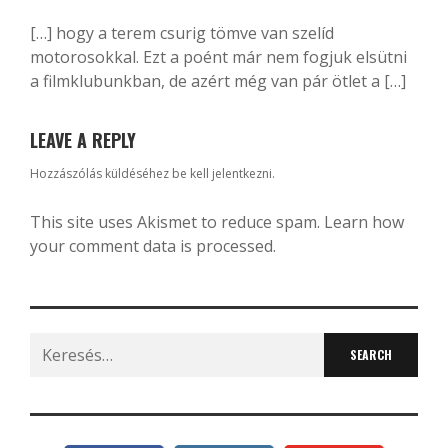
[…] hogy a terem csurig tömve van szelíd
motorosokkal. Ezt a poént már nem fogjuk elsütni
a filmklubunkban, de azért még van pár ötlet a […]
LEAVE A REPLY
Hozzászólás küldéséhez
be kell jelentkezni
.
This site uses Akismet to reduce spam.
Learn how
your comment data is processed.
Search
for: