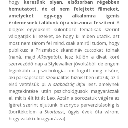
hogy
keresünk olyan, elsősorban régebben
bemutatott, de el nem felejtett filmeket,
amelyeket egy-egy alkalomra igenis
érdemesnek találunk újra vászonra feszíteni
. A
blogok egyébként különböző tematikák szerint
válogatják ki ezeket, de hogy ki miben utazik, azt
most nem tárom fel mind, csak amiről tudom, hogy
publikus: a Prizmások skandináv cuccokat tolnak
(naná, majd
Alkonyat
ot), lesz külön a divat köré
szerveződő nap a Stylewalker jóvoltából, de engem
leginkább a pszichologia.com fogott meg elsőre,
aki párkapcsolat-szexualitás bizniszben utazik; az ő
első vetítésük pl.
A szabadság útjai
lesz, amelynek
megtekintése után pszichológusok magyarázzák
el, mit is élt itt át Leo. Aztán a sorozatuk végére az
ígéret szerint eljutunk bizonyos perverzitásokig is
(borítékolom a
Shortbus
t, úgyis évek óta várom,
hogy valaki elmagyarázza).