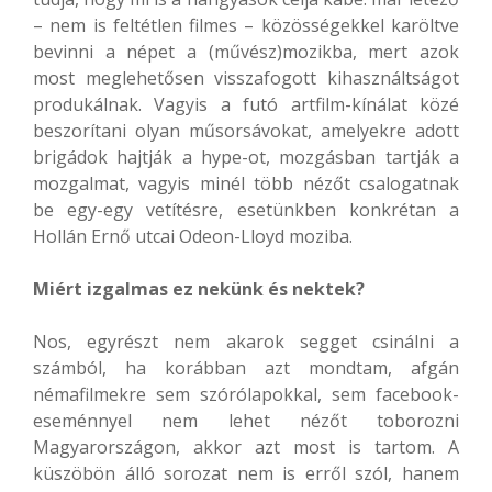
– nem is feltétlen filmes – közösségekkel karöltve
bevinni a népet a (művész)mozikba, mert azok
most meglehetősen visszafogott kihasználtságot
produkálnak. Vagyis a futó artfilm-kínálat közé
beszorítani olyan műsorsávokat, amelyekre adott
brigádok hajtják a hype-ot, mozgásban tartják a
mozgalmat, vagyis minél több nézőt csalogatnak
be egy-egy vetítésre, esetünkben konkrétan a
Hollán Ernő utcai Odeon-Lloyd moziba.
Miért izgalmas ez nekünk és nektek?
Nos, egyrészt nem akarok segget csinálni a
számból, ha korábban azt mondtam, afgán
némafilmekre sem szórólapokkal, sem facebook-
eseménnyel nem lehet nézőt toborozni
Magyarországon, akkor azt most is tartom. A
küszöbön álló sorozat nem is erről szól, hanem