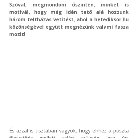
Szóval, megmondom őszintén, minket is
motivál, hogy még idén tető alá hozzunk
három teltházas vetítést, ahol a hetediksor.hu
közönségével együtt megnézünk valami fasza
mozit!
És azzal is tisztában vagyok, hogy ehhez a puszta
filmvetítés mellett talán szükség lesz ún.