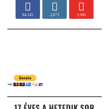
84,145
2,673
3,580
17 ÉVES A HETEDIK SOR