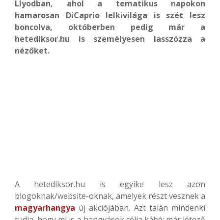
Llyodban, ahol a tematikus napokon
hamarosan DiCaprio lelkivilága is szét lesz
boncolva, októberben pedig már a
hetediksor.hu is személyesen lasszózza a
nézőket.
A hetediksor.hu is egyike lesz azon
blogoknak/website-oknak, amelyek részt vesznek a
magyarhangya
új akciójában. Azt talán mindenki
tudja, hogy mi is a hangyások célja kábé: már létező