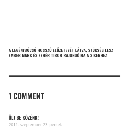
A LEGÉNYBÚCSÚ HOSSZÚ ELŐZETESÉT LÁTVA, SZÜKSÉG LESZ
EMBER MÁRK ÉS FEHÉR TIBOR RAJONGÓIRA A SIKERHEZ
1 COMMENT
ÜLJ BE KÖZÉNK!
2011. szeptember 23. péntek