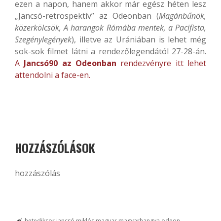
ezen a napon, hanem akkor már egész héten lesz
„Jancsó-retrospektív” az Odeonban (
Magánbűnök,
közerkölcsök, A harangok Rómába mentek, a Pacifista,
Szegénylegények
), illetve az Urániában is lehet még
sok-sok filmet látni a rendezőlegendától 27-28-án.
A
Jancsó90 az Odeonban
rendezvényre itt lehet
attendolni a face-en.
HOZZÁSZÓLÁSOK
hozzászólás
hetediksor
jancsó miklós
magyar
magyarhangya
odeon