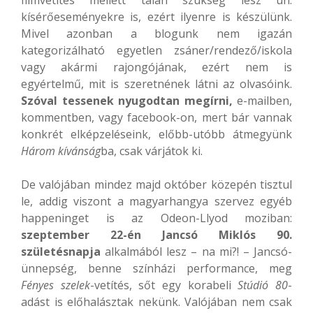
kísérőeseményekre is, ezért ilyenre is készülünk.
Mivel azonban a blogunk nem igazán
kategorizálható egyetlen zsáner/rendező/iskola
vagy akármi rajongójának, ezért nem is
egyértelmű, mit is szeretnének látni az olvasóink.
Szóval tessenek nyugodtan megírni,
e-mailben,
kommentben, vagy facebook-on, mert bár vannak
konkrét elképzeléseink, előbb-utóbb átmegyünk
Három kívánság
ba, csak várjátok ki.
De valójában mindez majd október közepén tisztul
le, addig viszont a magyarhangya szervez egyéb
happeninget is az Odeon-Llyod moziban:
szeptember 22-én Jancsó Miklós 90.
születésnapja
alkalmából lesz – na mi?! – Jancsó-
ünnepség, benne színházi performance, meg
Fényes szelek
-vetítés, sőt egy korabeli
Stúdió 80
-
adást is előhalásztak nekünk. Valójában nem csak