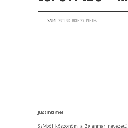
SAJEN
2011. OKTÓBER 28. PÉNTEK
Justintime!
Szívből köszönöm a Zalanmar nevezetű 