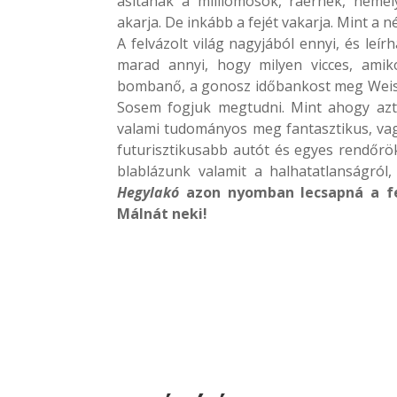
ásítanak a milliomosok, ráérnek, néme
akarja. De inkább a fejét vakarja. Mint a 
A felvázolt világ nagyjából ennyi, és leí
marad annyi, hogy milyen vicces, amik
bombanő, a gonosz időbankost meg Weisne
Sosem fogjuk megtudni. Mint ahogy azt 
valami tudományos meg fantasztikus, va
futurisztikusabb autót és egyes rendőrök
blablázunk valamit a halhatatlanságról
Hegylakó
azon nyomban lecsapná a fe
Málnát neki!