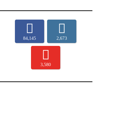
84,145
2,673
3,580