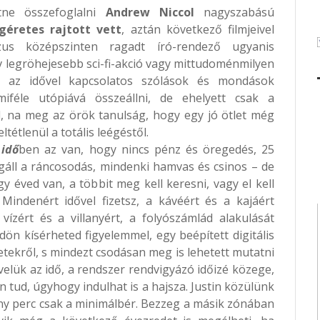
tne összefoglalni
Andrew Niccol
nagyszabású
ígéretes rajtott vett
, aztán következő filmjeivel
s középszinten ragadt író-rendező ugyanis
v legröh
ejesebb sci-fi-akció vagy mittudoménmilyen
en az idővel kapcsolatos szólások és mondások
miféle utópiává összeállni, de ehelyett csak a
 na meg az örök tanulság, hogy egy jó ötlet még
tétlenül a totális leégéstől.
 idő
ben az van, hogy nincs pénz és öregedés, 25
áll a ráncosodás, mindenki hamvas és csinos – de
y éved van, a többit meg kell keresni, vagy el kell
 Mindenért idővel fizetsz, a kávéért és a kajáért
vízért és a villanyért, a folyószámlád alakulását
ön kísérheted figyelemmel, egy beépített digitális
etekről, s mindezt csodásan meg is lehetett mutatni
 velük az idő, a rendszer rendvigyázó időizé közege,
 tud, úgyhogy indulhat is a hajsza. Justin közülünk
ny perc csak a minimálbér. Bezzeg a másik zónában