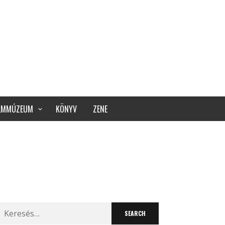
ILMMÚZEUM
KÖNYV
ZENE
Search
for: