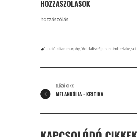
HOZZÁSZÓLÁSOK
hozzászólás
akció
cilian murphy
főoldaliscifi
justin timberlake
sci-
ELŐZŐ CIKK
MELANKÓLIA - KRITIKA
KAPCSOLÓDÓ CIKKE