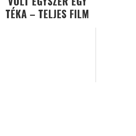
VOLT EGYSZER EGY
TÉKA – TELJES FILM