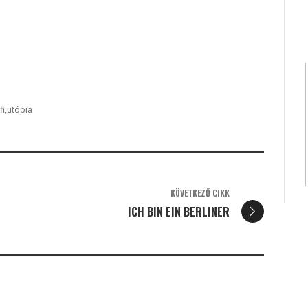
fi
utópia
KÖVETKEZŐ CIKK
ICH BIN EIN BERLINER
K