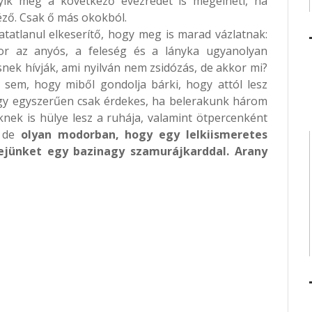
lyik még a következő évezredet is megélheti, ha
néző. Csak ő más okokból.
rhatatlanul elkeserítő, hogy meg is marad vázlatnak:
or az anyós, a feleség és a lányka ugyanolyan
k hívják, ami nyilván nem zsidózás, de akkor mi?
sem, hogy miből gondolja bárki, hogy attól lesz
gy egyszerűen csak érdekes, ha belerakunk három
nek is hülye lesz a ruhája, valamint ötpercenként
, de
olyan modorban, hogy egy lelkiismeretes
jünket egy bazinagy szamurájkarddal. Arany