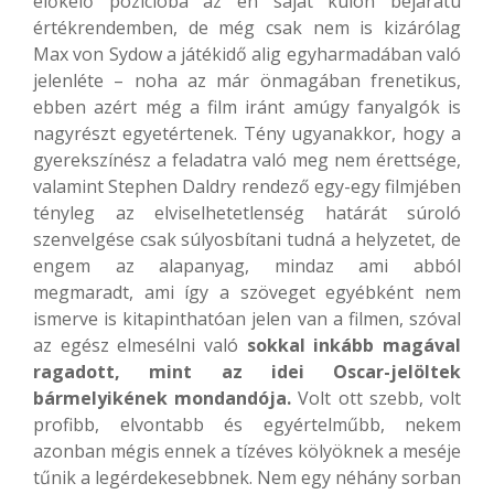
előkelő pozícióba az én saját külön bejáratú
értékrendemben, de még csak nem is kizárólag
Max von Sydow a játékidő alig egyharmadában való
jelenléte – noha az már önmagában frenetikus,
ebben azért még a film iránt amúgy fanyalgók is
nagyrészt egyetértenek. Tény ugyanakkor, hogy a
gyerekszínész a feladatra való meg nem érettsége,
valamint Stephen Daldry rendező egy-egy filmjében
tényleg az elviselhetetlenség határát súroló
szenvelgése csak súlyosbítani tudná a helyzetet, de
engem az alapanyag, mindaz ami abból
megmaradt, ami így a szöveget egyébként nem
ismerve is kitapinthatóan jelen van a filmen, szóval
az egész elmesélni való
sokkal inkább magával
ragadott, mint az idei Oscar-jelöltek
bármelyikének mondandója.
Volt ott szebb, volt
profibb, elvontabb és egyértelműbb, nekem
azonban mégis ennek a tízéves kölyöknek a meséje
tűnik a legérdekesebbnek. Nem egy néhány sorban