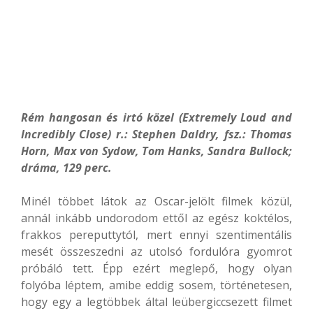
Rém hangosan és irtó közel (Extremely Loud and
Incredibly Close) r.: Stephen Daldry, fsz.: Thomas
Horn, Max von Sydow, Tom Hanks, Sandra Bullock;
dráma, 129 perc.
Minél többet látok az Oscar-jelölt filmek közül,
annál inkább undorodom ettől az egész koktélos,
frakkos pereputtytól, mert ennyi szentimentális
mesét összeszedni az utolsó fordulóra gyomrot
próbáló tett. Épp ezért meglepő, hogy olyan
folyóba léptem, amibe eddig sosem, történetesen,
hogy egy a legtöbbek által leübergiccsezett filmet