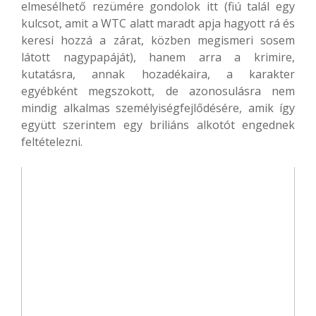
elmesélhető rezümére gondolok itt (fiú talál egy
kulcsot, amit a WTC alatt maradt apja hagyott rá és
keresi hozzá a zárat, közben megismeri sosem
látott nagypapáját), hanem arra a krimire,
kutatásra, annak hozadékaira, a karakter
egyébként megszokott, de azonosulásra nem
mindig alkalmas személyiségfejlődésére, amik így
együtt szerintem egy briliáns alkotót engednek
feltételezni.