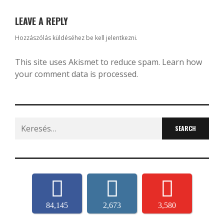
LEAVE A REPLY
Hozzászólás küldéséhez
be kell jelentkezni
.
This site uses Akismet to reduce spam.
Learn how
your comment data is processed.
Search
for:
84,145
2,673
3,580