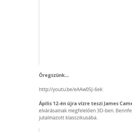
Öregszünk…
http://youtu.be/eAAw05J-6ek
Ápilis 12-én újra vízre teszi James Cam
elvárásainak megfelelően 3D-ben. Bennfent
jutalmazott klasszikusába.