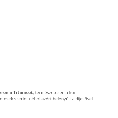
eron a Titanicot
, természetesen a kor
esek szerint néhol azért belenyúlt a díjesővel