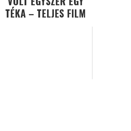
VOLT EGYSZER EGY
TÉKA – TELJES FILM