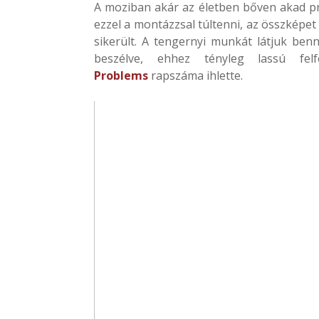
A moziban akár az életben bőven akad p
ezzel a montázzsal túltenni, az összképe
sikerült. A tengernyi munkát látjuk ben
beszélve, ehhez tényleg lassú f
Problems
rapszáma ihlette.