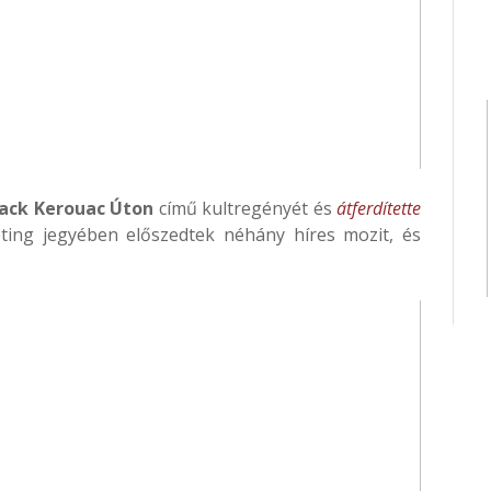
Jack Kerouac Úton
című kultregényét és
átferdítette
ting jegyében előszedtek néhány híres mozit, és