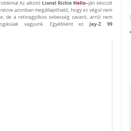
robléma! Az alkotó
Lionel Richie
Hello
–
ján készült
t nézve azonban megállapítható, hogy ez végül nem
ne, de a retinagyilkos sebesség zavaró, arról nem
elfogásúak vagyunk. Egyébként ez
Jay-Z 99