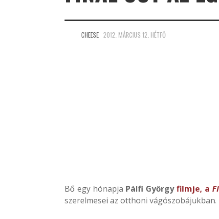
CHEESE
2012. MÁRCIUS 12. HÉTFŐ
Bő egy hónapja
Pálfi György
filmje, a
F
szerelmesei az otthoni vágószobájukban. 