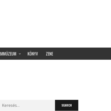
ILMMÚZEUM
KÖNYV
ZENE
Search
for: