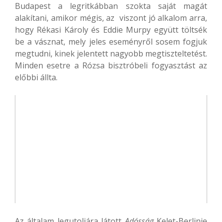
Budapest a legritkábban szokta saját magát
alakítani, amikor mégis, az viszont jó alkalom arra,
hogy Rékasi Károly és Eddie Murpy együtt töltsék
be a vásznat, mely jeles eseményről sosem fogjuk
megtudni, kinek jelentett nagyobb megtiszteltetést.
Minden esetre a Rózsa bisztróbeli fogyasztást az
előbbi állta.
Az általam legutoljára látott
Adósság
Kelet-Berlinje