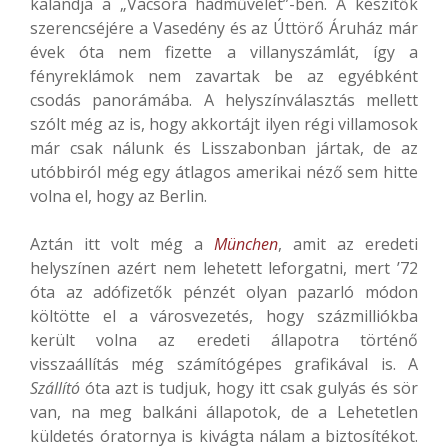
kalandja a „Vacsora hadművelet”-ben. A készítők
szerencséjére a Vasedény és az Úttörő Áruház már
évek óta nem fizette a villanyszámlát, így a
fényreklámok nem zavartak be az egyébként
csodás panorámába. A helyszínválasztás mellett
szólt még az is, hogy akkortájt ilyen régi villamosok
már csak nálunk és Lisszabonban jártak, de az
utóbbiról még egy átlagos amerikai néző sem hitte
volna el, hogy az Berlin.
Aztán itt volt még a
München
, amit az eredeti
helyszínen azért nem lehetett leforgatni, mert ’72
óta az adófizetők pénzét olyan pazarló módon
költötte el a városvezetés, hogy százmilliókba
került volna az eredeti állapotra történő
visszaállítás még számítógépes grafikával is. A
Szállító
óta azt is tudjuk, hogy itt csak gulyás és sör
van, na meg balkáni állapotok, de a Lehetetlen
küldetés óratornya is kivágta nálam a biztosítékot.