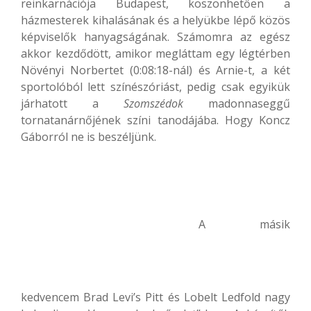
reinkarnációja Budapest, köszönhetően a
házmesterek kihalásának és a helyükbe lépő közös
képviselők hanyagságának. Számomra az egész
akkor kezdődött, amikor megláttam egy légtérben
Növényi Norbertet (0:08:18-nál) és Arnie-t, a két
sportolóból lett színészóriást, pedig csak egyikük
járhatott a
Szomszédok
madonnaseggű
tornatanárnőjének színi tanodájába. Hogy Koncz
Gáborról ne is beszéljünk.
A másik
kedvencem Brad Levi’s Pitt és Lobelt Ledfold nagy