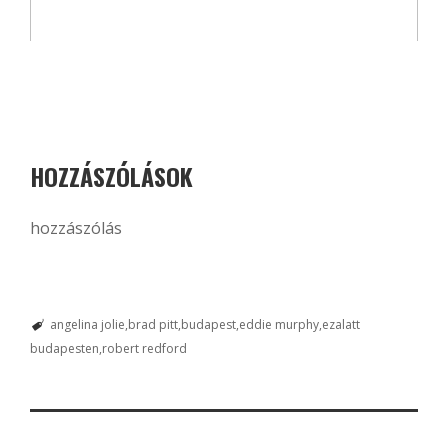
HOZZÁSZÓLÁSOK
hozzászólás
angelina jolie
brad pitt
budapest
eddie murphy
ezalatt
budapesten
robert redford