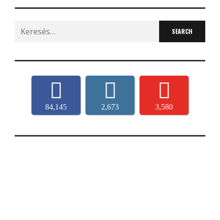
Search
for:
84,145
2,673
3,580