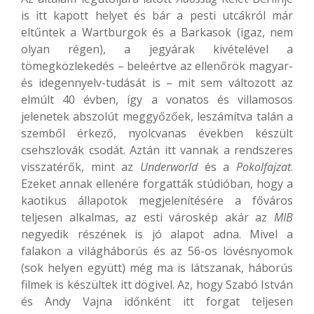
is itt kapott helyet és bár a pesti utcákról már
eltűntek a Wartburgok és a Barkasok (igaz, nem
olyan régen), a jegyárak kivételével a
tömegközlekedés – beleértve az ellenőrök magyar-
és idegennyelv-tudását is – mit sem változott az
elmúlt 40 évben, így a vonatos és villamosos
jelenetek abszolút meggyőzőek, leszámítva talán a
szemből érkező, nyolcvanas években készült
csehszlovák csodát. Aztán itt vannak a rendszeres
visszatérők, mint az
Underworld
és a
Pokolfajzat
.
Ezeket annak ellenére forgatták stúdióban, hogy a
kaotikus állapotok megjelenítésére a főváros
teljesen alkalmas, az esti városkép akár az
MIB
negyedik részének is jó alapot adna. Mivel a
falakon a világháborús és az 56-os lövésnyomok
(sok helyen együtt) még ma is látszanak, háborús
filmek is készültek itt dögivel. Az, hogy Szabó István
és Andy Vajna időnként itt forgat teljesen