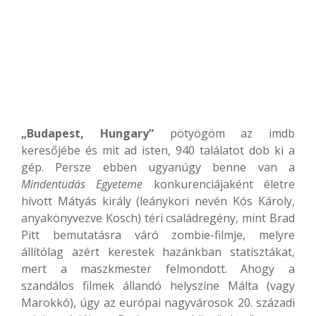
„Budapest, Hungary”
pötyögöm az imdb
keresőjébe és mit ad isten, 940 találatot dob ki a
gép. Persze ebben ugyanúgy benne van a
Mindentudás Egyeteme
konkurenciájaként életre
hívott Mátyás király (leánykori nevén Kós Károly,
anyakönyvezve Kosch) téri családregény, mint Brad
Pitt bemutatásra váró zombie-filmje, melyre
állítólag azért kerestek hazánkban statisztákat,
mert a maszkmester felmondott. Ahogy a
szandálos filmek állandó helyszíne Málta (vagy
Marokkó), úgy az európai nagyvárosok 20. századi