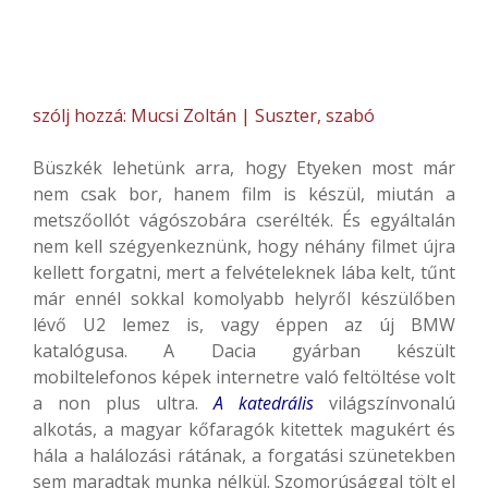
szólj hozzá: Mucsi Zoltán | Suszter, szabó
Büszkék lehetünk arra, hogy Etyeken most már
nem csak bor, hanem film is készül, miután a
metszőollót vágószobára cserélték. És egyáltalán
nem kell szégyenkeznünk, hogy néhány filmet újra
kellett forgatni, mert a felvételeknek lába kelt, tűnt
már ennél sokkal komolyabb helyről készülőben
lévő U2 lemez is, vagy éppen az új BMW
katalógusa. A Dacia gyárban készült
mobiltelefonos képek internetre való feltöltése volt
a non plus ultra.
A katedrális
világszínvonalú
alkotás, a magyar kőfaragók kitettek magukért és
hála a halálozási rátának, a forgatási szünetekben
sem maradtak munka nélkül. Szomorúsággal tölt el