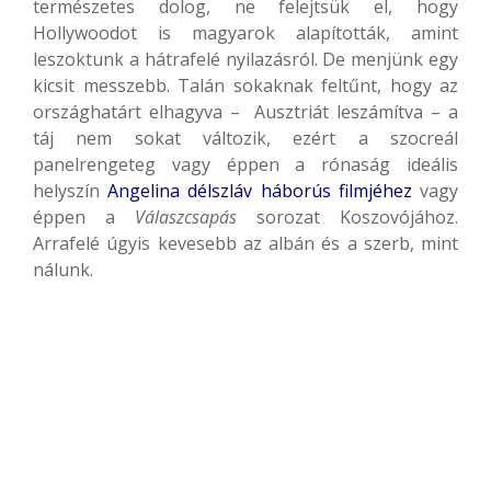
természetes dolog, ne felejtsük el, hogy
Hollywoodot is magyarok alapították, amint
leszoktunk a hátrafelé nyilazásról. De menjünk egy
kicsit messzebb. Talán sokaknak feltűnt, hogy az
országhatárt elhagyva – Ausztriát leszámítva – a
táj nem sokat változik, ezért a szocreál
panelrengeteg vagy éppen a rónaság ideális
helyszín
Angelina délszláv háborús filmjéhez
vagy
éppen a
Válaszcsapás
sorozat Koszovójához.
Arrafelé úgyis kevesebb az albán és a szerb, mint
nálunk.