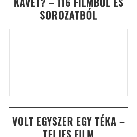
KÁVÉT? – 116 FILMBŐL ÉS
SOROZATBÓL
VOLT EGYSZER EGY TÉKA –
TELJES FILM