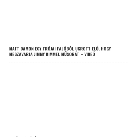
MATT DAMON EGY TRÓJAI FALÓBÓL UGROTT ELŐ, HOGY
MEGZAVARJA JIMMY KIMMEL MŰSORÁT – VIDEÓ