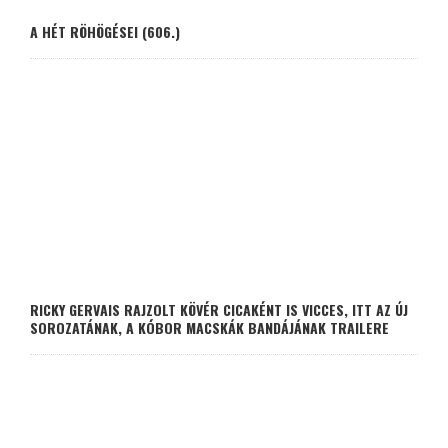
A HÉT RÖHÖGÉSEI (606.)
RICKY GERVAIS RAJZOLT KÖVÉR CICAKÉNT IS VICCES, ITT AZ ÚJ
SOROZATÁNAK, A KÓBOR MACSKÁK BANDÁJÁNAK TRAILERE