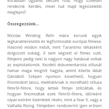
korábban ugyanis beszélt róla, hogy szívesen
rendezné. Kérdés, mivel tud majd legközelebb
meglepni?
Összegezzünk…
Nicolas Winding Refn mára korunk egyik
legkarakteresebb és legfontosabb európai filmese.
Hasonló módon indult, mint Tarantino: tékásként
dolgozott sokáig, ő sem végzett el filmes sulit,
filmjeire pedig neki is nagyon nagy hatással voltak
az exploitationök. Kezdeti dokumentarista stílusát
hamar maga mögött hagyta, amint kitette lábát
Dániából. Szépen nyomon követhető, hogyan
finomodott lassú, meditatívnak is mondható stílusa
filmről-filmre, hogy lettek filmjei stilizáltak, és
hogyan finomodtak ezek filmről-filmre, időnként
olyan extrém kísérletek révén, mint a Fear X, vagy a
Valhalla Rising. Filmjeiben rendszerint igen erősen