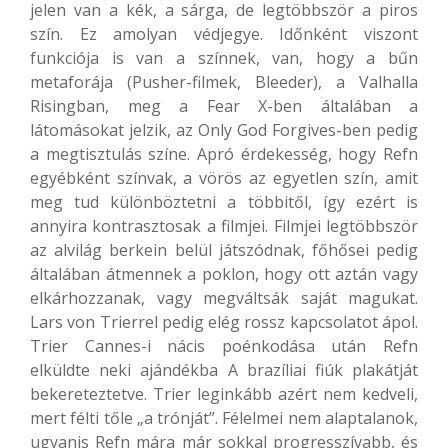
jelen van a kék, a sárga, de legtöbbször a piros
szín. Ez amolyan védjegye. Időnként viszont
funkciója is van a színnek, van, hogy a bűn
metaforája (Pusher-filmek, Bleeder), a Valhalla
Risingban, meg a Fear X-ben általában a
látomásokat jelzik, az Only God Forgives-ben pedig
a megtisztulás színe. Apró érdekesség, hogy Refn
egyébként színvak, a vörös az egyetlen szín, amit
meg tud különböztetni a többitől, így ezért is
annyira kontrasztosak a filmjei. Filmjei legtöbbször
az alvilág berkein belül játszódnak, főhősei pedig
általában átmennek a poklon, hogy ott aztán vagy
elkárhozzanak, vagy megváltsák saját magukat.
Lars von Trierrel pedig elég rossz kapcsolatot ápol.
Trier Cannes-i nácis poénkodása után Refn
elküldte neki ajándékba A brazíliai fiúk plakátját
bekereteztetve. Trier leginkább azért nem kedveli,
mert félti tőle „a trónját”. Félelmei nem alaptalanok,
ugyanis Refn mára már sokkal progresszívabb, és