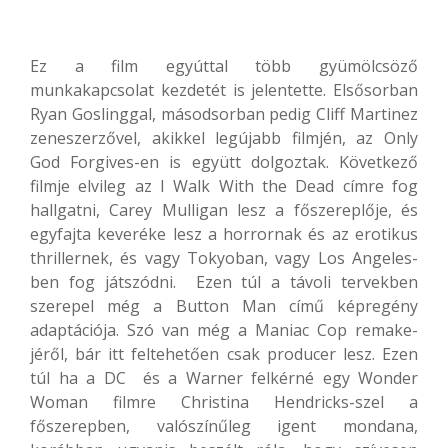
Ez a film egyúttal több gyümölcsöző
munkakapcsolat kezdetét is jelentette. Elsősorban
Ryan Goslinggal, másodsorban pedig Cliff Martinez
zeneszerzővel, akikkel legújabb filmjén, az Only
God Forgives-en is együtt dolgoztak. Következő
filmje elvileg az I Walk With the Dead címre fog
hallgatni, Carey Mulligan lesz a főszereplője, és
egyfajta keveréke lesz a horrornak és az erotikus
thrillernek, és vagy Tokyoban, vagy Los Angeles-
ben fog játszódni. Ezen túl a távoli tervekben
szerepel még a Button Man című képregény
adaptációja. Szó van még a Maniac Cop remake-
jéről, bár itt feltehetően csak producer lesz. Ezen
túl ha a DC és a Warner felkérné egy Wonder
Woman filmre Christina Hendricks-szel a
főszerepben, valószínűleg igent mondana,