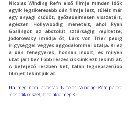
Nicolas Winding Refn első filmje minden idők
egyik legsikeresebb dán filmje lett, túlélt már
egy anyagi csődöt, győzedelmesen visszatért,
egészen Hollywoodig menetelt, ahol Ryan
Goslingot az abszolút sztárságig repítette,
Jodorowsky imádja őt, Lars von Trier pedig
irigységgel vegyes aggodalommal utálja. Ki ez
a dán fenegyerek, honnan indult, és milyen
utat járt be? Több részes cikkünk ezt tekinti át.
A befejező részben két, talán legnépszerűbb
filmjét tekintjük át.
Ha még nem olvastad Nicolas Winding Refn-portré
második részét, itt találod meg>>