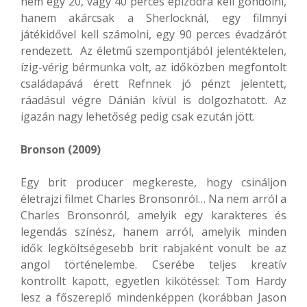
nem egy 20, vagy 40 perces epizódra kell gondolni,
hanem akárcsak a Sherlocknál, egy filmnyi
játékidővel kell számolni, egy 90 perces évadzárót
rendezett. Az életmű szempontjából jelentéktelen,
ízig-vérig bérmunka volt, az időközben megfontolt
családapává érett Refnnek jó pénzt jelentett,
ráadásul végre Dánián kívül is dolgozhatott. Az
igazán nagy lehetőség pedig csak ezután jött.
Bronson (2009)
Egy brit producer megkereste, hogy csináljon
életrajzi filmet Charles Bronsonról… Na nem arról a
Charles Bronsonról, amelyik egy karakteres és
legendás színész, hanem arról, amelyik minden
idők legköltségesebb brit rabjaként vonult be az
angol történelembe. Cserébe teljes kreatív
kontrollt kapott, egyetlen kikötéssel: Tom Hardy
lesz a főszereplő mindenképpen (korábban Jason