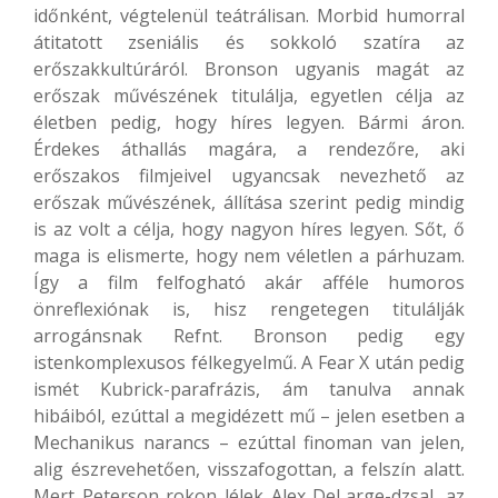
időnként, végtelenül teátrálisan. Morbid humorral
átitatott zseniális és sokkoló szatíra az
erőszakkultúráról. Bronson ugyanis magát az
erőszak művészének titulálja, egyetlen célja az
életben pedig, hogy híres legyen. Bármi áron.
Érdekes áthallás magára, a rendezőre, aki
erőszakos filmjeivel ugyancsak nevezhető az
erőszak művészének, állítása szerint pedig mindig
is az volt a célja, hogy nagyon híres legyen. Sőt, ő
maga is elismerte, hogy nem véletlen a párhuzam.
Így a film felfogható akár afféle humoros
önreflexiónak is, hisz rengetegen titulálják
arrogánsnak Refnt. Bronson pedig egy
istenkomplexusos félkegyelmű. A Fear X után pedig
ismét Kubrick-parafrázis, ám tanulva annak
hibáiból, ezúttal a megidézett mű – jelen esetben a
Mechanikus narancs – ezúttal finoman van jelen,
alig észrevehetően, visszafogottan, a felszín alatt.
Mert Peterson rokon lélek Alex DeLarge-dzsal, az