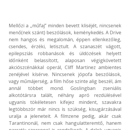
Mellőzi a „műfaj” minden bevett kliséjét, nincsenek
menő(nek szánt) beszólások, keménykedés. A Drive
nem hangos és megalomán, éppen ellenkezőleg,
csendes, érzéki, letisztult. A szanaszét vágott,
epilepsziás robbanások és üldözések helyett
időnként belassított, alaposan végigkövetett
akciószcénákkal operál, Cliff Martinez ambientes
zenéjével kísérve. Nincsenek jópofa beszólások,
vagy műmájerség, a film hőse szinte alig beszél, ám
annál többet mond. Goslingban zseniális
alkotótársra talált, néhány apró rezdülésével
ugyanis tökéletesen kifejez mindent, szavakra
legtöbbször már nincs is szükség, kisugárzásával
uralja a jeleneteit. A filmzene pedig, akár csak
Tarantinonál, nem csak hangulatteremtő, hanem
narratív szereppel is rendelkezik. A dalok ugyanis