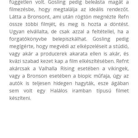
független volt. Gosling pedig beleásta magát a
filmezésbe, hogy megtalálja az ideális rendezőt.
Látta a Bronsont, ami után rögtön megnézte Refn
össze többi filmjét, és meg is hozta a döntést.
Ugyan elvállalta, de csak azzal a feltétellel, ha a
forgatókönyvbe belepiszkálhat. Gosling pedig
megígérte, hogy megvédi az elképzeléseit a stúdió,
vagy akár a producerek akarata ellen is akár, és
kvázi szabad kezet kap a film elkészítésében. Refnt
akárcsak a Valhalla Rising esetében a vikingek,
vagy a Bronson esetében a biopic műfaja, úgy az
autók is teljesen hidegen hagyták, esze ágában
sem volt egy Halálos iramban típusú filmet
készíteni.