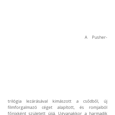
A Pusher-
trilógia lezárásával kimászott a csődből, új
filmforgalmazó céget alapított, és romjaiból
főnixként született újjá. Ugyanakkor a harmadik