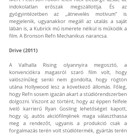
indokolatlan erőszak megszállottja. És az
gyógyintézetben az „átnevelés motívum” is
megjelenik, ugyanakkor megáll az utalás a saját
lábán is, a Kubrick mű ismerete nélkül is működik a
film. A Bronson Refn Mechanikus narancsa.
Drive (2011)
A Valhalla Rising olyannyira megosztó, a
konvenciókra magasról szaró film volt, hogy
valószínűleg senki nem gondolta, hogy rögtön
utána Hollywood lesz a következő állomás. Főleg,
hogy Refn sosem igazán akart a stúdiórendszerben
dolgozni. Viszont az történt, hogy az éppen felfele
ívelő karrierű Ryan Gosling lehetőséget kapott,
hogy új, autós akciófilmjének maga választhassa
meg a rendezőt, ugyanis a produkció csak a
forgalmazás terén volt stúdiótermék, gyártás terén