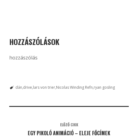
HOZZÁSZÓLÁSOK
hozzászólás
dán
drive
lars von trier
Nicolas Winding Refn
ryan gosling
ELŐZŐ CIKK
EGY PIKOLÓ ANIMÁCIÓ – ELEJE FŐCÍMEK