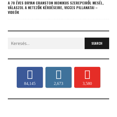
A 70 ÉVES BRYAN CRANSTON IKONIKUS SZEREPEIRŐL MESÉL,
VÁLASZOL A NETEZŐK KÉRDÉSEIRE, VICCES PILLANATAI –
VIDEÓK
Search
for:
84,145
2,673
3,580