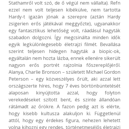
Stathamről volt szó, de ő végül nem vállalta). Refn
ezzel nem volt teljesen kibékülve, nem tartotta
Hardy-t igazán jónak a szerepre (aztán Hardy
zsigerien erős játékával meggyőzte), ugyanakkor
egy fantasztikus lehetőség volt, ráadásul hagyták
szabadon dolgozni. Így megcsinálta minden idők
egyik legkülönlegesebb életrajzi filmét. Bevallása
szerint teljesen hidegen hagyták a biopic-ok,
egyáltalán nem hozta lázba, ennek ellenére sikerült
nagyon erős portrét rajzolnia főszereplőjéről.
Alanya, Charlie Bronson – született Michael Gordon
Peterson – egy közveszélyes őrült, aki azzal lett
országszerte híres, hogy 7 éves börtönbüntetését
alaposan kinyújtotta azzal, hogy folyton
verekedéseket szított bent, és szinte állandóan
rátámadt az őrökre. A fazon pedig azt is elérte,
hogy kisebb kultusza alakuljon ki. Függetlenül
attól, hogy egy érdekes figura, nehezen lehetett
volna kihozni egy rendes, történetmesélős életrajzi