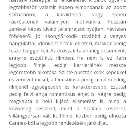
legtöbbször valamit éppen elmondanak az adott
szituációról, a karakterről, vagy éppen
ráerősítenek valamilyen motívumra. Pusztán
zenével képes kiváló jellemrajzot nyújtani névtelen
főhőséről. Jól zsonglőrködik továbbá a vegyes
hangulattal, időnként érzéki és éteri, máskor pedig
feszültséggel teli. Az erőszak talán még sosem volt
ennyire esztétikus filmben. Ha nem is ez Refn
legjobb filmje, eddig karrierjének messze
legérettebb alkotása. Szinte pusztán csak képekkel
és zenével mesél, a film stílusa pedig minden eddig
filmjénél egységesebb és karakteresebb. Ezúttal
pedig felvillantja romantikus énjét is. Végre pedig
megkapta a neki kijáró elismerést is, mind a
közönség részéről, mind a szakma részéről,
villámgyorsan vált kultfilmé, közben pedig elhozta
Cannes-ból a legjobb rendezésért járó díjat.