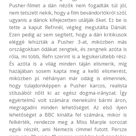
Pusher-filmet a dán nézők nem fogadták túl jól,
nem tetszett nekik, hogy a film bevándorlókról szól,
ugyanis a dánok kifejezetten utálják őket. Ez be is
tette a kaput Refnnél, végleg megutálta Dániát.
Ezen pedig az sem segített, hogy a dán kritikusok
eléggé lehúzták a Pusher 3-at, miközben más
országokban ódákat zengtek, és zengnek azóta is
róla, mi több, Refn szerint is a legsikerültebb rész.
És azóta is a világ minden táján elismerik, míg
hazájában sosem kapta meg a kellő elismerést,
miközben pl. néhányan már odáig is elmennek,
hogy tulajdonképpen a Pusher karcos, realista
stílusából nőtt ki az egész dogma-irányzat. Így
egyértelmű volt számára: menekülni bármi áron,
megragadni minden lehetőséget. Az első ilyen
lehetőséget a BBC kínálta fel számára, mikor is
felkérték, rendezze meg a Miss Marple sorozat
egyik részét, ami Nemezis címmel futott. Persze