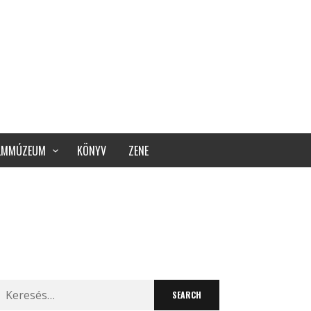
ILMMÚZEUM
KÖNYV
ZENE
Search
for: