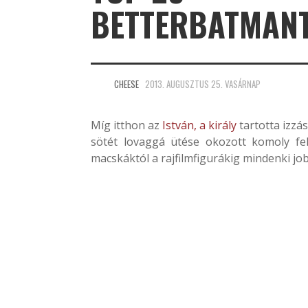
BETTERBATMAN
CHEESE
2013. AUGUSZTUS 25. VASÁRNAP
Míg itthon az
István, a király
tartotta izzá
sötét lovaggá ütése okozott komoly fe
macskáktól a rajfilmfigurákig mindenki job