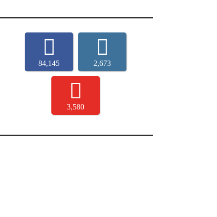
84,145
2,673
3,580