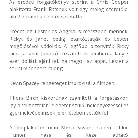
Az eredeti forgatókönyv szerint a Chris Cooper
alakította Frank Fittsnek volt egy meleg szeretője,
aki Vietnamban életét vesztette.
Eredetileg Lester és Angela is messzebb mennek,
Rickyt és Janet pedig letartóztatják és Lester
megölésével vádolják. A legfőbb bizonyíték Ricky
videója, amit Jane-ről készített és amiben a lány 3
ezer dollárt ajánl fel, ha megöli az apját. Lester a
country zenéért rajong.
Kevin Spacey rengeteget improvizál a filmben.
Thora Birch kiskorúnak számított a forgatáskor,
így a félmeztelen jelenetet szülői beleegyezéssel és
gyermekvédelmisek jelenlétében vették fel.
A filmplakáton nem Mena Suvari, hanem Chloe
Hunter hasa és keze látható.