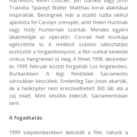
Harrelson, Kevin Costner, Jeff Daniels vagy John
Travolta. Spaceyt Walter Matthau korai alakításai
inspirálták. Beningnek már a stúdió tudta nélkül
ajánlotta fel Carolyn szerepét, amit Helen Huntnak
vagy Holly Hunternek szántak. Mendes egyéni
látásmódját az operatőr, Conrad Hall munkája
egészítette ki. A rendező számos változtatást
eszközölt a forgatókönyvön, a film sokkal kevésbé
cinikus hangnemet üt meg. A filmet 1998. december
és 1999. február között forgatták Los Angelesben,
Burbankben. A légi felvételek Sacramento
városában készültek. Eredetileg San Joset akarták,
de a helikopter nem ereszkedhetett 300 láb alá a
zaj miatt. Mint később kiderült, Sacramentoban
sem.
A fogadtatás
1999 szeptemberében debütált a film, nálunk a