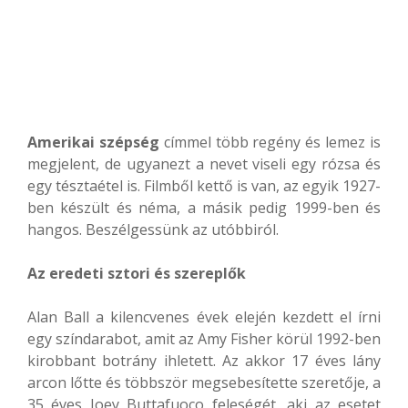
Amerikai szépség
címmel több regény és lemez is
megjelent, de ugyanezt a nevet viseli egy rózsa és
egy tésztaétel is. Filmből kettő is van, az egyik 1927-
ben készült és néma, a másik pedig 1999-ben és
hangos. Beszélgessünk az utóbbiról.
Az eredeti sztori és szereplők
Alan Ball a kilencvenes évek elején kezdett el írni
egy színdarabot, amit az Amy Fisher körül 1992-ben
kirobbant botrány ihletett. Az akkor 17 éves lány
arcon lőtte és többször megsebesítette szeretője, a
35 éves Joey Buttafuoco feleségét, aki az esetet