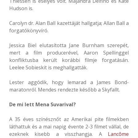
Thiessen is esélyes volt. Majandra Delfino és Kate
Hudson is.
Carolyn dr. Alan Ball kazettáját hallgatja; Allan Ball a
forgatókönyvíró.
Jessica Biel elutasította Jane Burnham szerepét,
mert a film producerével, Aaron Spellinggel
konfliktusba került korábbi filmje forgatásán.
Leelee Sobieskit is meghallgatták.
Lester aggódik, hogy lemarad a James Bond-
maratonról. Mendes rendezte később a Skyfallt.
De mi lett Mena Suvarival?
A 35 éves színésznőt az Amerikai pite filmekben
láthattuk és a mai napig évente 2-3 filmet vállal, de
ezeknek kisebb a visszhangja. A
Lancôme