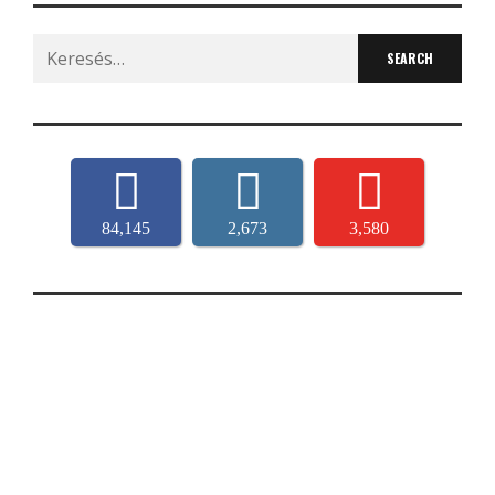
Search
for:
84,145
2,673
3,580