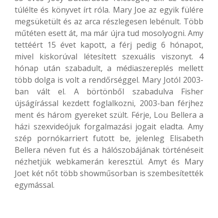
túlélte és könyvet írt róla. Mary Joe az egyik fülére
megsüketült és az arca részlegesen lebénult. Több
műtéten esett át, ma már újra tud mosolyogni. Amy
tettéért 15 évet kapott, a férj pedig 6 hónapot,
mivel kiskorúval létesített szexuális viszonyt. 4
hónap után szabadult, a médiaszereplés mellett
több dolga is volt a rendőrséggel. Mary Jotól 2003-
ban vált el. A börtönből szabadulva Fisher
újságírással kezdett foglalkozni, 2003-ban férjhez
ment és három gyereket szült. Férje, Lou Bellera a
házi szexvideójuk forgalmazási jogait eladta. Amy
szép pornókarriert futott be, jelenleg Elisabeth
Bellera néven fut és a hálószobájának történéseit
nézhetjük webkamerán keresztül. Amyt és Mary
Joet két nőt több showműsorban is szembesítették
egymással.