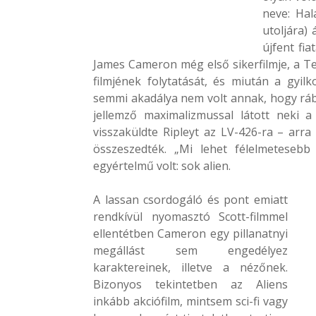
neve: Hal
utoljára) 
újfent fia
James Cameron még első sikerfilmje, a Ter
filmjének folytatását, és miután a gyi
semmi akadálya nem volt annak, hogy rábíz
jellemző maximalizmussal látott neki 
visszaküldte Ripleyt az LV-426-ra – arr
összeszedték. „Mi lehet félelmetesebb
egyértelmű volt: sok alien.
A lassan csordogáló és pont emiatt
rendkívül nyomasztó Scott-filmmel
ellentétben Cameron egy pillanatnyi
megállást sem engedélyez
karaktereinek, illetve a nézőnek.
Bizonyos tekintetben az Aliens
inkább akciófilm, mintsem sci-fi vagy