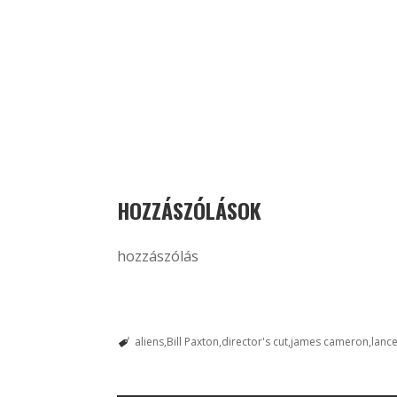
HOZZÁSZÓLÁSOK
hozzászólás
aliens
Bill Paxton
director's cut
james cameron
lanc