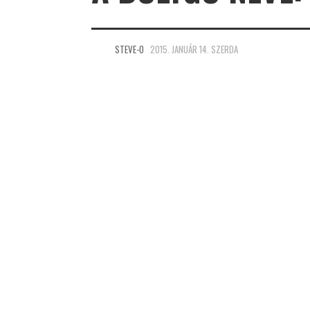
STEVE-O
2015. JANUÁR 14. SZERDA