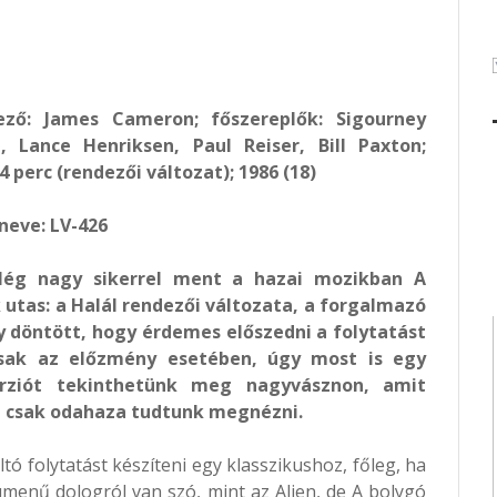
dező: James Cameron; főszereplők: Sigourney
 Lance Henriksen, Paul Reiser, Bill Paxton;
4 perc (rendezői változat); 1986 (18)
neve: LV-426
lég nagy sikerrel ment a hazai mozikban A
 utas: a Halál rendezői változata, a forgalmazó
y döntött, hogy érdemes előszedni a folytatást
csak az előzmény esetében, úgy most is egy
erziót tekinthetünk meg nagyvásznon, amit
 csak odahaza tudtunk megnézni.
ó folytatást készíteni egy klasszikushoz, főleg, ha
umenű dologról van szó, mint az Alien, de A bolygó