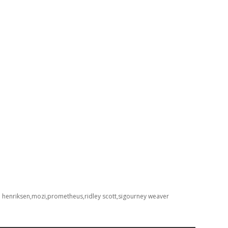
e henriksen
mozi
prometheus
ridley scott
sigourney weaver