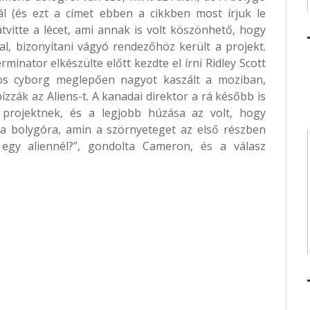
ál (és ezt a címet ebben a cikkben most írjuk le
átvitte a lécet, ami annak is volt köszönhető, hogy
tal, bizonyítani vágyó rendezőhöz került a projekt.
minator elkészülte előtt kezdte el írni Ridley Scott
lkos cyborg meglepően nagyot kaszált a moziban,
zák az Aliens-t. A kanadai direktor a rá később is
a projektnek, és a legjobb húzása az volt, hogy
a a bolygóra, amin a szörnyeteget az első részben
 egy aliennél?”, gondolta Cameron, és a válasz