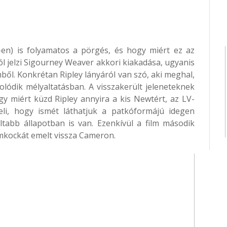
-en) is folyamatos a pörgés, és hogy miért ez az
jól jelzi Sigourney Weaver akkori kiakadása, ugyanis
lmből. Konkrétan Ripley lányáról van szó, aki meghal,
lódik mélyaltatásban. A visszakerült jeleneteknek
 miért küzd Ripley annyira a kis Newtért, az LV-
teli, hogy ismét láthatjuk a patkóformájú idegen
ltabb állapotban is van. Ezenkívül a film második
lmkockát emelt vissza Cameron.