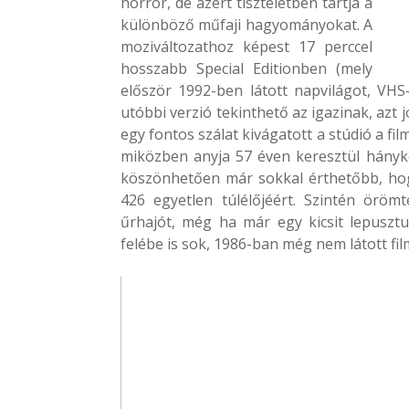
horror, de azért tiszteletben tartja a
különböző műfaji hagyományokat. A
moziváltozathoz képest 17 perccel
hosszabb Special Editionben (mely
először 1992-ben látott napvilágot, VHS
utóbbi verzió tekinthető az igazinak, azt 
egy fontos szálat kivágatott a stúdió a fi
miközben anyja 57 éven keresztül hányko
köszönhetően már sokkal érthetőbb, hogy
426 egyetlen túlélőjéért. Szintén öröm
űrhajót, még ha már egy kicsit lepusztu
felébe is sok, 1986-ban még nem látott fi