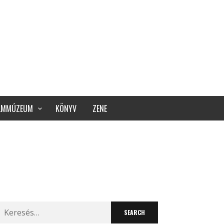
ILMMÚZEUM
KÖNYV
ZENE
Search
for: