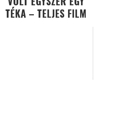
VOLT EGYSZER EGY
TÉKA – TELJES FILM