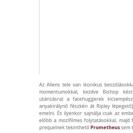
Az Aliens tele van ikonikus beszólásokka
momentumokkal, kezdve Bishop késtrü
utánzásra) a facehuggerek kicsempész
anyakirálynő fészkén át Ripley lépegető
emelni. És ilyenkor sajnálja csak az emb
előbb a mozifilmes folytatásokkal, majd 
prequelnek tekinthető
Prometheus
sem t