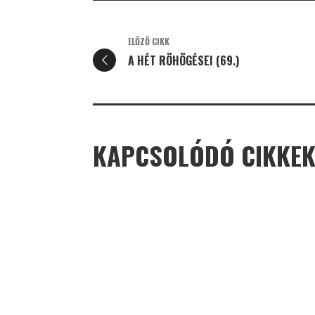
ELŐZŐ CIKK
A HÉT RÖHÖGÉSEI (69.)
KAPCSOLÓDÓ CIKKE