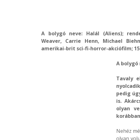
A bolygó neve: Halál (Aliens); ren
Weaver, Carrie Henn, Michael Biehn,
amerikai-brit sci-fi-horror-akciófilm; 15
A bolygó 
Tavaly e
nyolcadik
pedig úg
is. Akár
olyan v
korábban
Nehéz mélt
olyan vol