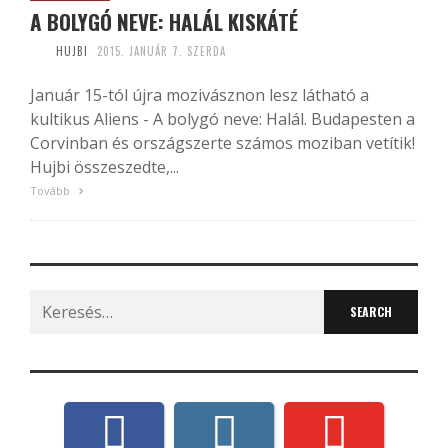
A BOLYGÓ NEVE: HALÁL KISKÁTÉ
HUJBI
2015. JANUÁR 7. SZERDA
Január 15-tól újra mozivásznon lesz látható a
kultikus Aliens - A bolygó neve: Halál. Budapesten a
Corvinban és országszerte számos moziban vetítik!
Hujbi összeszedte,...
Tovább
Search
for: