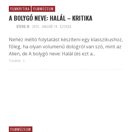
FILMKRITIKA
FILMMÚZEUM
A BOLYGÓ NEVE: HALÁL – KRITIKA
STEVE-O
2015. JANUÁR 14. SZERDA
Nehéz méltó folytatást készíteni egy klasszikushoz,
főleg, ha olyan volumenű dologról van szó, mint az
Alien, de A bolygó neve: Halál (és ezt a...
Tovább
FILMMÚZEUM