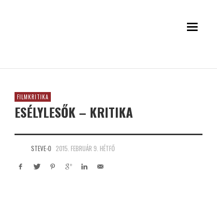
FILMKRITIKA
ESÉLYLESŐK – KRITIKA
STEVE-O
2015. FEBRUÁR 9. HÉTFŐ