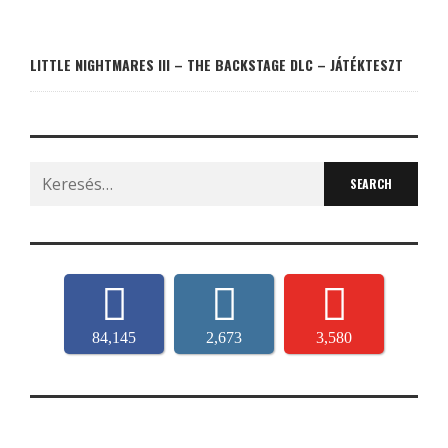
LITTLE NIGHTMARES III – THE BACKSTAGE DLC – JÁTÉKTESZT
Search
for:
84,145
2,673
3,580