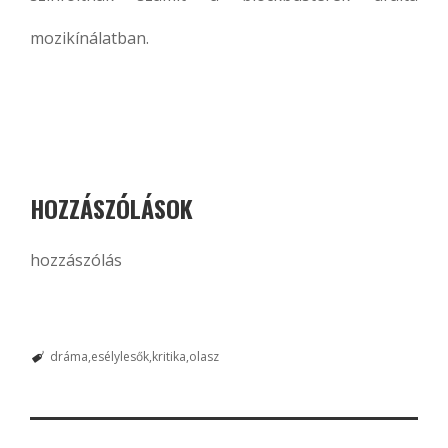
mozikínálatban.
HOZZÁSZÓLÁSOK
hozzászólás
dráma
esélylesők
kritika
olasz