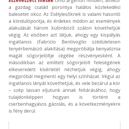
Eszeveszett mesék
című argentin filmben, amikor
a gazdag család porontya halálos közlekedési
balesetet okoz. Az Esélylesőknek is valami hasonló
a kiindulópontja, és érdekes módon az események
alakulását három különböző szálon követhetjük
végig. Az elsőben azt látjuk, ahogy egy kispályás
ingatlanos (Fabrizio Bentivoglio szédületesen
tenyérbemászó alakítása) megpróbálja benyaliznia
magát sógorjelöltje cégébe részvényesként. A
másodikban az említett sógorjelölt feleségének
elkeseredett kísérletét nézhetjük végig, ahogy
megpróbál megmenti egy helyi színházat. Végül az
ingatlanos lányát követhetjük, és vele bezárul a kör
– szép lassan eljutunk annak feltárásához, hogy
tulajdonképpen hogyan is történt a
cserbenhagyásos gázolás, és a következményekre
is fény derül.