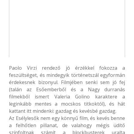
Paolo Virzi rendező jó érzékkel fokozza a
feszültséget, és mindegyik történetszál egyformán
érdekesnek bizonyul. Filmjében senki sem jó fej
(talán az Esőemberből és a Nagy durranás
filmekből ismert Valeria Golino karaktere a
leginkább mentes a mocskos titkoktól), és hát
kattant itt mindenki: gazdag és kevésbé gazdag.
Az Esélylesők nem egy könnyű film, és kevés benne
a felhőtlen pillanat, de valahogy mégis üdítő
színfoltnak számít a blockbusterek uralta