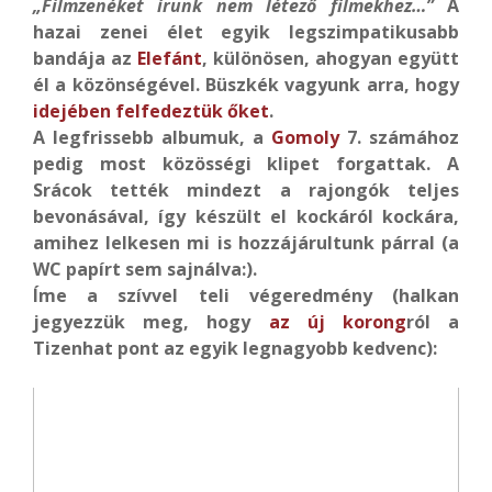
„Filmzenéket írunk nem létező filmekhez…”
A
hazai zenei élet egyik legszimpatikusabb
bandája az
Elefánt
, különösen, ahogyan együtt
él a közönségével. Büszkék vagyunk arra, hogy
idejében felfedeztük őket
.
A legfrissebb albumuk, a
Gomoly
7. számához
pedig most közösségi klipet forgattak. A
Srácok tették mindezt a rajongók teljes
bevonásával, így készült el kockáról kockára,
amihez lelkesen mi is hozzájárultunk párral (a
WC papírt sem sajnálva:).
Íme a szívvel teli végeredmény (halkan
jegyezzük meg, hogy
az új korong
ról a
Tizenhat pont az egyik legnagyobb kedvenc):