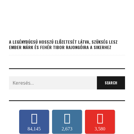
A LEGÉNYBÚCSÚ HOSSZÚ ELŐZETESÉT LÁTVA, SZÜKSÉG LESZ
EMBER MÁRK ÉS FEHÉR TIBOR RAJONGÓIRA A SIKERHEZ
Search
for:
84,145
2,673
3,580