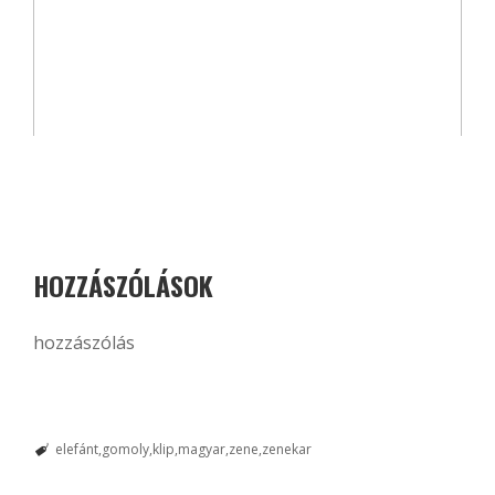
HOZZÁSZÓLÁSOK
hozzászólás
elefánt
gomoly
klip
magyar
zene
zenekar