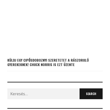
KÜLDJ EGY CIPŐSDOBOZNYI SZERETETET A RÁSZORULÓ
GYEREKEKNEK! CHUCK NORRIS IS EZT ÜZENTE
Search
for: