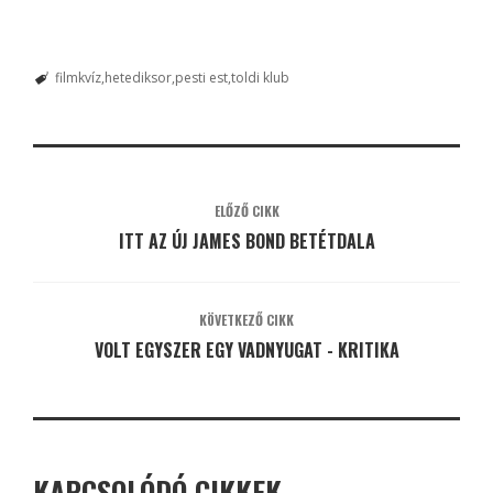
filmkvíz
hetediksor
pesti est
toldi klub
ELŐZŐ CIKK
ITT AZ ÚJ JAMES BOND BETÉTDALA
KÖVETKEZŐ CIKK
VOLT EGYSZER EGY VADNYUGAT - KRITIKA
KAPCSOLÓDÓ CIKKEK