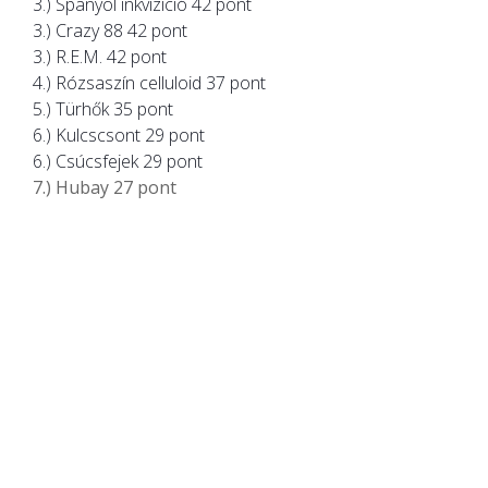
3.) Spanyol inkvizíció 42 pont
3.) Crazy 88 42 pont
3.) R.E.M. 42 pont
4.) Rózsaszín celluloid 37 pont
5.) Türhők 35 pont
6.) Kulcscsont 29 pont
6.) Csúcsfejek 29 pont
7.) Hubay 27 pont