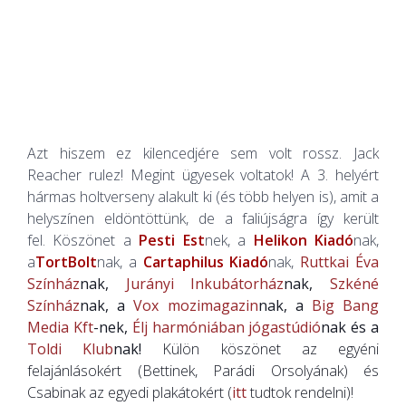
Azt hiszem ez kilencedjére sem volt rossz. Jack
Reacher rulez! Megint ügyesek voltatok! A 3. helyért
hármas holtverseny alakult ki (és több helyen is), amit a
helyszínen eldöntöttünk, de a faliújságra így került
fel.
Köszönet a
Pesti Est
nek, a
Helikon Kiadó
nak,
a
TortBolt
nak, a
Cartaphilus Kiadó
nak,
Ruttkai Éva
Színház
nak,
Jurányi Inkubátorház
nak,
Szkéné
Színház
nak, a
Vox mozimagazin
nak, a
Big Bang
Media Kft
-nek,
Élj harmóniában jógastúdió
nak és a
Toldi Klub
nak!
Külön köszönet az egyéni
felajánlásokért (Bettinek, Parádi Orsolyának) és
Csabinak az egyedi plakátokért (
itt
tudtok rendelni)!