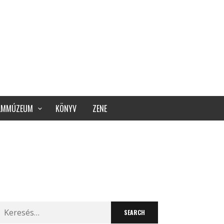
ILMMÚZEUM
KÖNYV
ZENE
Search
for: