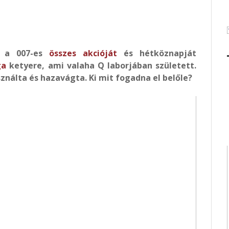
 a 007-es
összes akcióját
és hétköznapját
ga
ketyere, ami valaha Q laborjában született.
nálta és hazavágta. Ki mit fogadna el belőle?