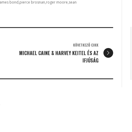
james bond
pierce brosnan
roger moore
sean
KÖVETKEZŐ CIKK
MICHAEL CAINE & HARVEY KEITEL ÉS AZ
IFJÚSÁG
K