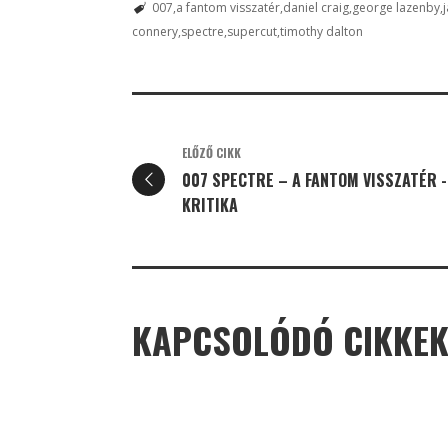
007
a fantom visszatér
daniel craig
george lazenby
connery
spectre
supercut
timothy dalton
ELŐZŐ CIKK
007 SPECTRE – A FANTOM VISSZATÉR -
KRITIKA
KAPCSOLÓDÓ CIKKE