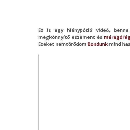
Ez is egy hiánypótló videó, benne
megkönnyítő eszement és
méregdrá
Ezeket nemtörődöm
Bondunk
mind hasz