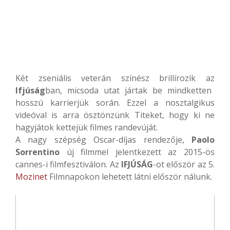
Két zseniális veterán színész brillírozik az
Ifjúság
ban, micsoda utat jártak be mindketten
hosszú karrierjük során. Ezzel a nosztalgikus
videóval is arra ösztönzünk Titeket, hogy ki ne
hagyjátok kettejük filmes randevúját.
A nagy szépség Oscar-díjas rendezője,
Paolo
Sorrentino
új filmmel jelentkezett az 2015-ös
cannes-i filmfesztiválon. Az
IFJÚSÁG
-ot először az 5.
Mozinet
Filmnapokon lehetett látni először nálunk.