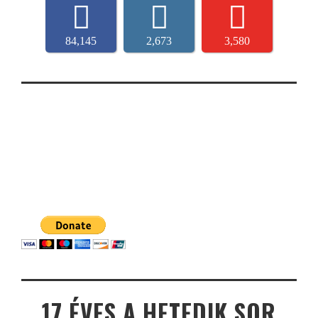
84,145
2,673
3,580
17 ÉVES A HETEDIK SOR