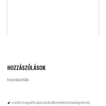
HOZZÁSZÓLÁSOK
hozzászólás
a sötét lovag
alfie
aljas utcák
alkonyattól pirkadatig
harvey