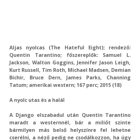
Aljas nyolcas (The Hateful Eight); rendező:
Quentin Tarantino; főszereplők: Samuel L.
Jackson, Walton Goggins, Jennifer Jason Leigh,
Kurt Russell, Tim Roth, Michael Madsen, Demian
Bichir, Bruce Dern, James Parks, Channing
Tatum; amerikai western; 167 perc; 2015 (18)
A nyolc utas és a halál
A Django elszabadul után Quentin Tarantino
maradt a westernnél, bár a miliőt szinte
bármilyen más belső helyszínre fel lehetne
cserélni, a néző pedig ne csodálkozzon, ha úgy