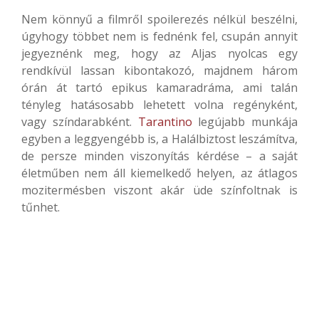
Nem könnyű a filmről spoilerezés nélkül beszélni,
úgyhogy többet nem is fednénk fel, csupán annyit
jegyeznénk meg, hogy az Aljas nyolcas egy
rendkívül lassan kibontakozó, majdnem három
órán át tartó epikus kamaradráma, ami talán
tényleg hatásosabb lehetett volna regényként,
vagy színdarabként.
Tarantino
legújabb munkája
egyben a leggyengébb is, a Halálbiztost leszámítva,
de persze minden viszonyítás kérdése – a saját
életműben nem áll kiemelkedő helyen, az átlagos
mozitermésben viszont akár üde színfoltnak is
tűnhet.