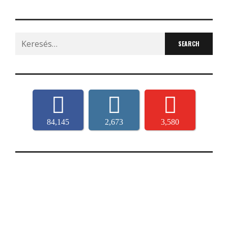
Search
for:
84,145
2,673
3,580