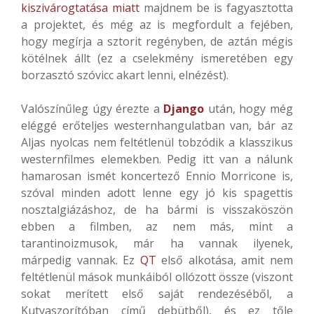
kiszivárogtatása miatt
majdnem be is fagyasztotta
a projektet, és még az is megfordult a fejében,
hogy megírja a sztorit regényben, de aztán mégis
kötélnek állt (ez a cselekmény ismeretében egy
borzasztó szóvicc akart lenni, elnézést).
Valószínűleg úgy érezte a
Django
után, hogy még
eléggé erőteljes westernhangulatban van, bár az
Aljas nyolcas nem feltétlenül tobzódik a klasszikus
westernfilmes elemekben. Pedig itt van a nálunk
hamarosan ismét koncertező Ennio Morricone is,
szóval minden adott lenne egy jó kis spagettis
nosztalgiázáshoz, de ha bármi is visszaköszön
ebben a filmben, az nem más, mint a
tarantinoizmusok, már ha vannak ilyenek,
márpedig vannak. Ez
QT
első alkotása, amit nem
feltétlenül mások munkáiból ollózott össze (viszont
sokat merített első saját rendezéséből, a
Kutyaszorítóban című debütből), és ez tőle