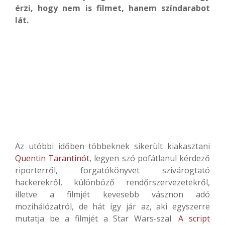
érzi, hogy nem is filmet, hanem színdarabot
lát.
Az utóbbi időben többeknek sikerült kiakasztani
Quentin Tarantinót
, legyen szó pofátlanul kérdező
riporterről, forgatókönyvet szivárogtató
hackerekről, különböző rendőrszervezetekről,
illetve a filmjét kevesebb vásznon adó
mozihálózatról, de hát így jár az, aki egyszerre
mutatja be a filmjét a Star Wars-szal.
A script