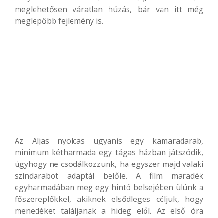
meglehetősen váratlan húzás, bár van itt még
meglepőbb fejlemény is.
Az Aljas nyolcas ugyanis egy kamaradarab,
minimum kétharmada egy tágas házban játszódik,
úgyhogy ne csodálkozzunk, ha egyszer majd valaki
színdarabot adaptál belőle. A film maradék
egyharmadában meg egy hintó belsejében ülünk a
főszereplőkkel, akiknek elsődleges céljuk, hogy
menedéket találjanak a hideg elől. Az első óra