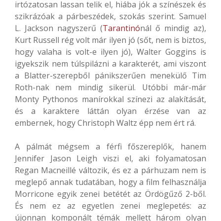
irtózatosan lassan telik el, hiába jók a színészek és
szikrázóak a párbeszédek, szokás szerint. Samuel
L. Jackson nagyszerű (
Tarantinó
nál ő mindig az),
Kurt Russell rég volt már ilyen jó (sőt, nem is biztos,
hogy valaha is volt-e ilyen jó), Walter Goggins is
igyekszik nem túlspilázni a karakterét, ami viszont
a Blatter-szerepből pánikszerűen menekülő Tim
Roth-nak nem mindig sikerül. Utóbbi már-már
Monty Pythonos manírokkal színezi az alakítását,
és a karaktere láttán olyan érzése van az
embernek, hogy Christoph Waltz épp nem ért rá.
A pálmát mégsem a férfi főszereplők, hanem
Jennifer Jason Leigh viszi el, aki folyamatosan
Regan Macneillé változik, és ez a párhuzam nem is
meglepő annak tudatában, hogy a film felhasználja
Morricone egyik zenei betétét az Ördögűző 2-ből.
És nem ez az egyetlen zenei meglepetés: az
újonnan komponált témák mellett három olyan