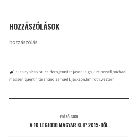
HOZZÁSZÓLÁSOK
hozzászólás
aljas nyolcas
bruce dern
jennifer jason leigh
kurt russell
michael
madsen
quentin tarantino
samuel l. jackson
tim roth
western
ELŐZŐ CIKK
A 10 LEGJOBB MAGYAR KLIP 2015-BŐL