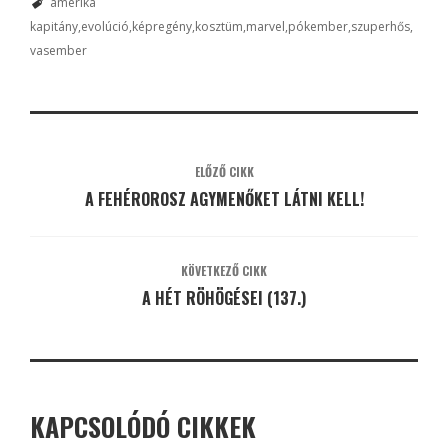
amerika
kapitány
evolúció
képregény
kosztüm
marvel
pókember
szuperhős
vasember
ELŐZŐ CIKK
A FEHÉROROSZ AGYMENŐKET LÁTNI KELL!
KÖVETKEZŐ CIKK
A HÉT RÖHÖGÉSEI (137.)
KAPCSOLÓDÓ CIKKEK