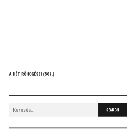
A HÉT RÖHÖGÉSEI (567.)
Search
for: